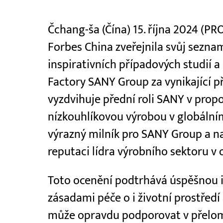
Čchang-ša (Čína) 15. října 2024 (P
Forbes China zveřejnila svůj sezna
inspirativních případových studií 
Factory SANY Group za vynikající p
vyzdvihuje přední roli SANY v propo
nízkouhlíkovou výrobou v globálním
výrazný milník pro SANY Group a na
reputaci lídra výrobního sektoru v 
Toto ocenění podtrhává úspěšnou in
zásadami péče o i životní prostředí 
může opravdu podporovat v přelo