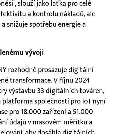
nésii, slouží jako laťka pro celé
fektivitu a kontrolu nákladů, ale
ů a snižuje spotřebu energie a
elenému vývoji
NY rozhodně prosazuje digitální
né transformace. V říjnu 2024
ry výstavbu 33 digitálních továren,
á platforma společnosti pro IoT nyní
se pro 18.000 zařízení a 51.000
ání údajů v masovém měřítku a
elování, aby dosáhla digitálních