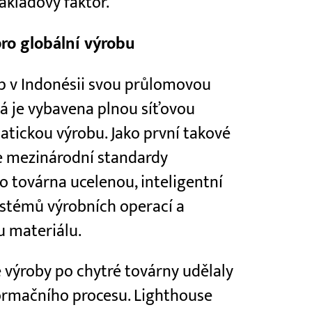
nákladový faktor.
ro globální výrobu
p v Indonésii svou průlomovou
rá je vybavena plnou síťovou
tickou výrobu. Jako první takové
je mezinárodní standardy
to továrna ucelenou, inteligentní
stémů výrobních operací a
 materiálu.
 výroby po chytré továrny udělaly
ormačního procesu. Lighthouse