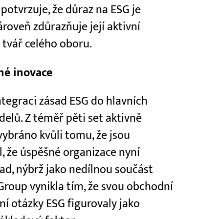
otvrzuje, že důraz na ESG je
zároveň zdůrazňuje její aktivní
 tvář celého oboru.
né inovace
tegraci zásad ESG do hlavních
elů. Z téměř pěti set aktivně
vybráno kvůli tomu, že jsou
il, že úspěšné organizace nyní
lad, nýbrž jako nedílnou součást
Group vynikla tím, že svou obchodní
 ní otázky ESG figurovaly jako