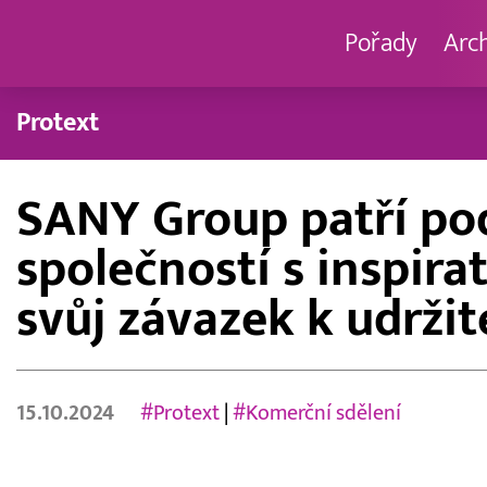
Pořady
Arc
Protext
SANY Group patří pod
společností s inspir
svůj závazek k udrž
15.10.2024
#Protext
|
#Komerční sdělení