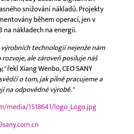
časného snižování nákladů. Projekty
ementovány během operací, jen v
B na nákladech na energii.
h výrobních technologií nejenže nám
 rozvoje, ale zároveň posiluje náš
,"
řekl Xiang Wenbo, CEO SANY
svědčí o tom, jak pilně pracujeme a
ají na odpovědné výrobě."
m/media/1518641/logo_Logo.jpg
sany.com.cn