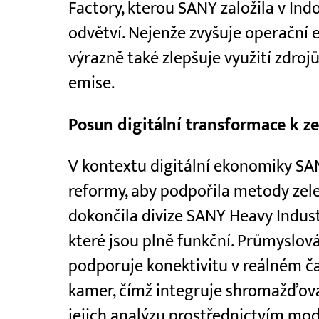
Factory, kterou SANY založila v Indo
odvětví. Nejenže zvyšuje operační e
výrazně také zlepšuje využití zdroj
emise.
Posun digitální transformace k z
V kontextu digitální ekonomiky SA
reformy, aby podpořila metody zele
dokončila divize SANY Heavy Indust
které jsou plně funkční. Průmyslov
podporuje konektivitu v reálném ča
kamer, čímž integruje shromažďov
jejich analýzu prostřednictvím mod