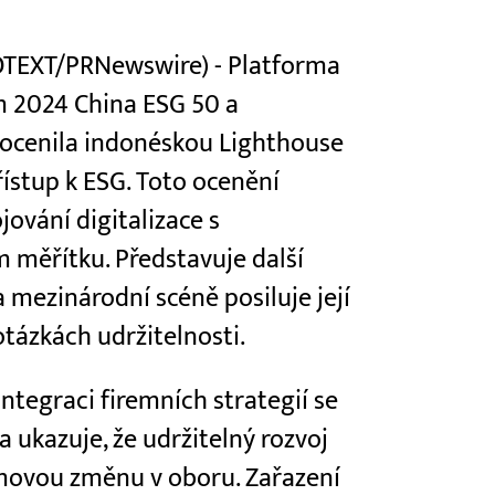
ROTEXT/PRNewswire) - Platforma
m 2024 China ESG 50 a
a ocenila indonéskou Lighthouse
řístup k ESG. Toto ocenění
jování digitalizace s
 měřítku. Představuje další
 mezinárodní scéně posiluje její
otázkách udržitelnosti.
tegraci firemních strategií se
a ukazuje, že udržitelný rozvoj
movou změnu v oboru. Zařazení