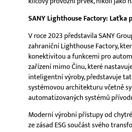
klíčový provozní prvek, nikoli jako 
SANY Lighthouse Factory: Laťka p
V roce 2023 představila SANY Grou
zahraniční Lighthouse Factory, kte
konektivitou a funkcemi pro automa
zařízení mimo Čínu, které nastavu
inteligentní výroby, představuje ta
systémovou architekturu včetně sy
automatizovaných systémů přívodu
Moderní výrobní přístupy od chytré
ze zásad ESG součást svého transf