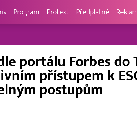
hiv
Program
Protext
Předplatné
Rekla
le portálu Forbes do 
ativním přístupem k ES
itelným postupům