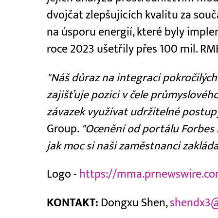
dvojčat zlepšujících kvalitu za sou
na úsporu energií, které byly impl
roce 2023 ušetřily přes 100 mil. RM
"Náš důraz na integraci pokročilýc
zajišťuje pozici v čele průmyslového
závazek využívat udržitelné postupy
Group.
"Ocenění od portálu Forbes 
jak moc si naši zaměstnanci zaklád
Logo -
https://mma.prnewswire.co
KONTAKT:
Dongxu Shen,
shendx3@