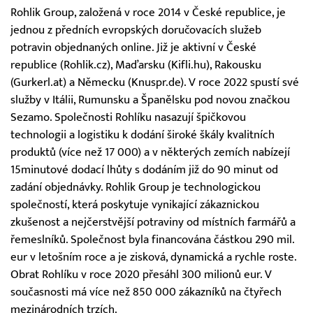
Rohlik Group, založená v roce 2014 v České republice, je
jednou z předních evropských doručovacích služeb
potravin objednaných online. Již je aktivní v České
republice (Rohlik.cz), Maďarsku (Kifli.hu), Rakousku
(Gurkerl.at) a Německu (Knuspr.de). V roce 2022 spustí své
služby v Itálii, Rumunsku a Španělsku pod novou značkou
Sezamo. Společnosti Rohlíku nasazují špičkovou
technologii a logistiku k dodání široké škály kvalitních
produktů (více než 17 000) a v některých zemích nabízejí
15minutové dodací lhůty s dodáním již do 90 minut od
zadání objednávky. Rohlik Group je technologickou
společností, která poskytuje vynikající zákaznickou
zkušenost a nejčerstvější potraviny od místních farmářů a
řemeslníků. Společnost byla financována částkou 290 mil.
eur v letošním roce a je zisková, dynamická a rychle roste.
Obrat Rohlíku v roce 2020 přesáhl 300 milionů eur. V
současnosti má více než 850 000 zákazníků na čtyřech
mezinárodních trzích.