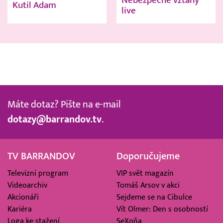
Kutil Adam
live
Máte dotaz? Pište na e-mail
dotazy@barrandov.tv
.
TV BARRANDOV
Doporučujeme
Televizní program
VIP svět magazín
Videoarchiv
Tomáš Arsov v akci
Akcionáři
Sejdeme se na Cibulce
Kariéra
Vít Olmer: Den s osobností
Loga ke stažení
SeXoňa