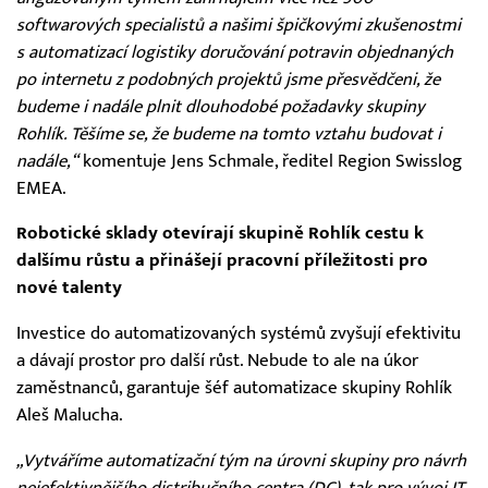
softwarových specialistů a našimi špičkovými zkušenostmi
s automatizací logistiky doručování potravin objednaných
po internetu z podobných projektů jsme přesvědčeni, že
budeme i nadále plnit dlouhodobé požadavky skupiny
Rohlík. Těšíme se, že budeme na tomto vztahu budovat i
nadále,“
komentuje Jens Schmale, ředitel Region Swisslog
EMEA.
Robotické sklady otevírají skupině Rohlík cestu k
dalšímu růstu a přinášejí pracovní příležitosti pro
nové talenty
Investice do automatizovaných systémů zvyšují efektivitu
a dávají prostor pro další růst. Nebude to ale na úkor
zaměstnanců, garantuje šéf automatizace skupiny Rohlík
Aleš Malucha.
„Vytváříme automatizační tým na úrovni skupiny pro návrh
nejefektivnějšího distribučního centra (DC), tak pro vývoj IT