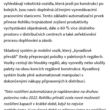
vyhledávají robotická vozidla, která jezdí po konstrukci po
kolejích. Jsou navíc doplněná účinnými vyzvedávacími
pracovními stanicemi. Tento základní automatizační prvek
přinese Rohlíku trojnásobné zvýšení produktivity
vychystávání objednávek, dále o 60 % více úložného
prostoru v distribučních centrech a také zefektivnění
procesu doplňování a zásob.
Skladový systém je mobilní vozík, který „kyvadlově
převáží“ (tedy přepravuje) položky v paletových regálech.
Vozíky cestují do hloubky regálů, aby vyzvedly nebo uložily
palety na obou koncích regálové konstrukce. Kyvadlový
systém bude plně automatizovat manipulaci s
dokončenými nákupy připravených k distribuci.
"Toto rozšíření automatizace je naplánováno na druhou
polovinu roku 2022. Rohlíku přináší zcela nové možnosti
rozšíření kapacit v krátké době, když to nejvíce
potřebujeme. V současné době se připravujeme na rozšíření