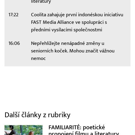
literatury
17:22
Coolita zahajuje první indonéskou iniciativu
FAST Media Alliance ve spolupráci s
předními vysílacími společnostmi
16:06
Nepřehlížejte nenápadné změny u
seniorních koček. Mohou značit vážnou
nemoc
Další články z rubriky
FAMILIARITÉ: poetické
propojení filmu a literatury