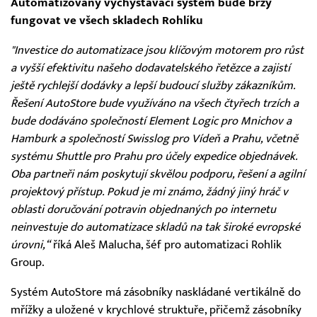
Automatizovaný vychystávací systém bude brzy
fungovat ve všech skladech Rohlíku
"Investice do automatizace jsou klíčovým motorem pro růst
a vyšší efektivitu našeho dodavatelského řetězce a zajistí
ještě rychlejší dodávky a lepší budoucí služby zákazníkům.
Řešení AutoStore bude využíváno na všech čtyřech trzích a
bude dodáváno společností Element Logic pro Mnichov a
Hamburk a společností Swisslog pro Vídeň a Prahu, včetně
systému Shuttle pro Prahu pro účely expedice objednávek.
Oba partneři nám poskytují skvělou podporu, řešení a agilní
projektový přístup. Pokud je mi známo, žádný jiný hráč v
oblasti doručování potravin objednaných po internetu
neinvestuje do automatizace skladů na tak široké evropské
úrovni,“
říká Aleš Malucha, šéf pro automatizaci Rohlik
Group.
Systém AutoStore má zásobníky naskládané vertikálně do
mřížky a uložené v krychlové struktuře, přičemž zásobníky