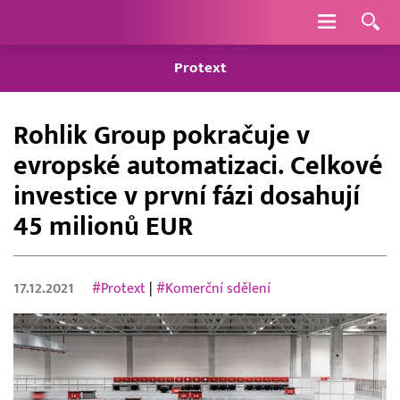
Navigace
Protext
Rohlik Group pokračuje v
evropské automatizaci. Celkové
investice v první fázi dosahují
45 milionů EUR
17.12.2021
#Protext
|
#Komerční sdělení