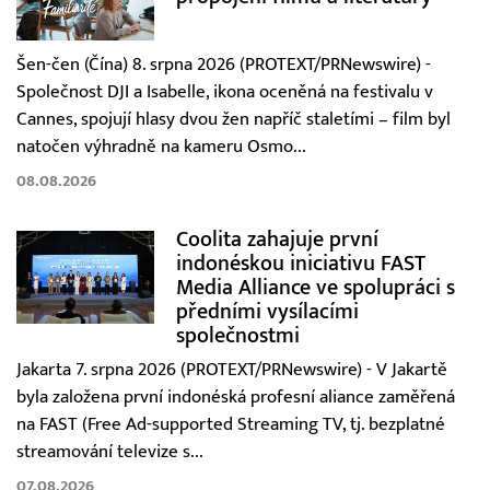
Šen-čen (Čína) 8. srpna 2026 (PROTEXT/PRNewswire) -
Společnost DJI a Isabelle, ikona oceněná na festivalu v
Cannes, spojují hlasy dvou žen napříč staletími – film byl
natočen výhradně na kameru Osmo...
08.08.2026
Coolita zahajuje první
indonéskou iniciativu FAST
Media Alliance ve spolupráci s
předními vysílacími
společnostmi
Jakarta 7. srpna 2026 (PROTEXT/PRNewswire) - V Jakartě
byla založena první indonéská profesní aliance zaměřená
na FAST (Free Ad-supported Streaming TV, tj. bezplatné
streamování televize s...
07.08.2026