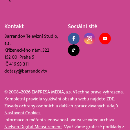
Kontakt
Sociální sítě
Barrandov Televizní Studio,
a.s.
Kříženeckého nám. 322
152 00 Praha 5
IČ 416 93 311
dotazy@barrandov.tv
© 2008–2026 EMPRESA MEDIA, a.s. Všechna práva vyhrazena.
Kompletní pravidla využívání obsahu webu
najdete ZDE
.
Zásady ochrany osobních a dalších zpracovávaných údajů
.
Nastavení Cookies
.
Informace o měření sledovanosti videa ve video archivu
Nielsen Digital Measurement
. Využíváme grafické podklady z