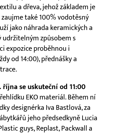
extilu a dřeva, jehož základem je
m zaujme také 100% vodotěsný
ouží jako náhrada keramických a
ý udržitelným způsobem s
ci expozice proběhnou i
ždy od 14:00), přednášky a
trace.
. října se uskuteční od 11:00
přehlídku EKO materiál. Během ní
dky designérka Iva Bastlová, za
nábytkářů jeho předsedkyně Lucia
lastic guys, Replast, Packwall a