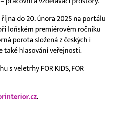
– pracovní a vzdělávací prostory.
 října do 20. února 2025 na portálu
o při loňském premiérovém ročníku
ná porota složená z českých i
 také hlasování veřejnosti.
hu s veletrhy FOR KIDS, FOR
rinterior.cz
.