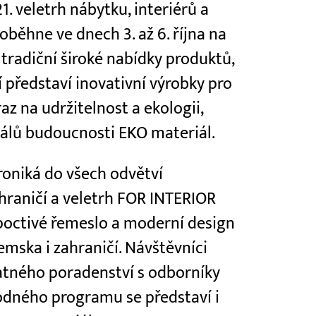
21. veletrh nábytku, interiérů a
běhne ve dnech 3. až 6. října na
tradiční široké nabídky produktů,
 představí inovativní výrobky pro
az na udržitelnost a ekologii,
iálů budoucnosti EKO materiál.
roniká do všech odvětví
hraničí a veletrh FOR INTERIOR
 poctivé řemeslo a moderní design
emska i zahraničí. Návštěvníci
atného poradenství s odborníky
odného programu se představí i