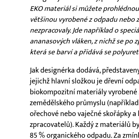
EKO materiál si můžete prohlédnout 
většinou vyrobené z odpadu nebo ze
nezpracovaly. Jde například o speciá
ananasových vláken, z nichž se po zp
která se barví a přidává se polyuret
Jak designérka dodává, představeny
jejichž hlavní složkou je dřevní odp
biokompozitní materiály vyrobené 
zemědělského průmyslu (například o
ořechové nebo vaječné skořápky a li
zpracovatelů). Každý z materiálů b
85 % organického odpadu. Za zmínku