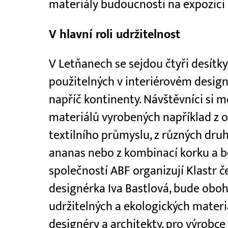
materiály budoucnosti na expozici
V hlavní roli udržitelnost
V Letňanech se sejdou čtyři desítk
použitelných v interiérovém design
napříč kontinenty. Návštěvníci si
materiálů vyrobených například z
textilního průmyslu, z různých druh
ananas nebo z kombinací korku a be
společností ABF organizují Klastr č
designérka Iva Bastlová, bude obo
udržitelných a ekologických materiá
designéry a architekty, pro výrobce