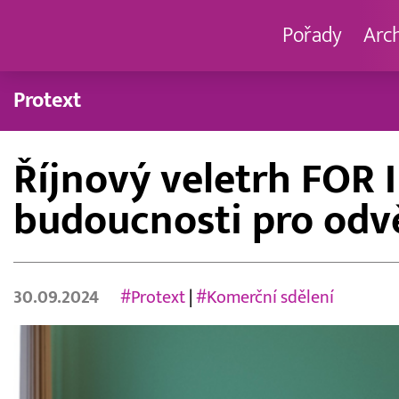
Pořady
Arc
Protext
Říjnový veletrh FOR 
budoucnosti pro odvě
30.09.2024
#Protext
|
#Komerční sdělení