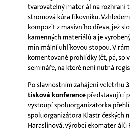
tvarovatelný materiál na rozhraní t
stromová kúra fíkovníku. Vzhlede
kompozit z masivního dřeva, jež sl
kamenných materiálů a je vyroben
minimální uhlíkovou stopou. V rám
komentované prohlídky (čt, pá, so v
semináře, na které není nutná regis
Po slavnostním zahájení veletrhu
3
tisková konference
představující 
vystoupí spoluorganizátorka přehlí
spoluorganizátora Klastr českých 
Haraslínová, výrobci ekomateriálů P