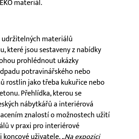
 EKO materiál.
y udržitelných materiálů
u, které jsou sestaveny z nabídky
 mohou prohlédnout ukázky
 odpadu potravinářského nebo
ů rostlin jako třeba kukuřice nebo
tonu. Přehlídka, kterou se
eských nábytkářů a interiérová
hacením znalostí o možnostech užití
lů v praxi pro interiérové
 i koncové uživatele.
„Na expozici