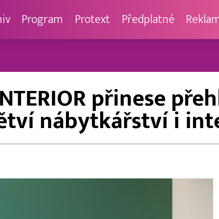
hiv
Program
Protext
Předplatné
Rekla
INTERIOR přinese přeh
tví nábytkářství i in