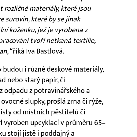
rozličné materiály, které jsou
 surovin, které by se jinak
lní koženku, jež je vyrobena z
racování tvoří netkaná textilie,
an,“
říká Iva Bastlová.
 budou i různé deskové materiály,
ad nebo starý papír, či
z odpadu z potravinářského a
vocné slupky, prošlá zrna či rýže,
sty od místních pěstitelů či
yl vyroben upcyklací v průměru 65–
 stojí jistě i poddajný a