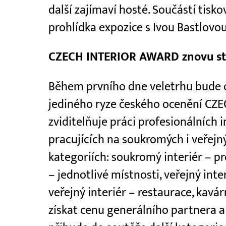
další zajímaví hosté. Součástí ti
prohlídka expozice s Ivou Bastlovou
CZECH INTERIOR AWARD znovu st
Během prvního dne veletrhu bude o
jediného ryze českého ocenění CZ
zviditelňuje práci profesionálních 
pracujících na soukromých i veřejný
kategoriích: soukromý interiér – p
– jednotlivé místnosti, veřejný inte
veřejný interiér – restaurace, kavárn
získat cenu generálního partnera a 