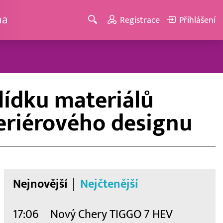
ma
Registrace
Přihlášení
lídku materiálů
teriérového designu
Nejnovější
Nejčtenější
17:06
Nový Chery TIGGO 7 HEV