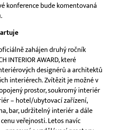
skové konference bude komentovaná
.
artuje
ficiálně zahájen druhý ročník
ECH INTERIOR AWARD, které
interiérových designérů a architektů
ch interiérech. Zvítězit je možné v
ropojený prostor, soukromý interiér
riér – hotel/ubytovací zařízení,
a, bar, udržitelný interiér a dále
cenu veřejnosti. Letos navíc