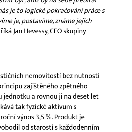
nit byt, aniž by na sebe přebíral
nás je to logické pokračování práce s
íme je, postavíme, známe jejich
říká Jan Hevessy, CEO skupiny
stičních nemovitostí bez nutnosti
 principu zajištěného zpětného
 jednotku a rovnou ji na deset let
kává tak fyzické aktivum s
oční výnos 3,5 %. Produkt je
svobodil od starostí s každodenním