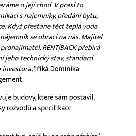
aráme o její chod. V praxi to
ikaci s nájemníky, předání bytu,
e. Když přestane téct teplá voda
nájemník se obrací na nás. Majitel
 pronajímatel. RENT|BACK přebírá
í jeho technický stav, standard
 investora,“
říká Dominika
agement.
avuje budovy, které sám postavil.
sy rozvodů a specifikace