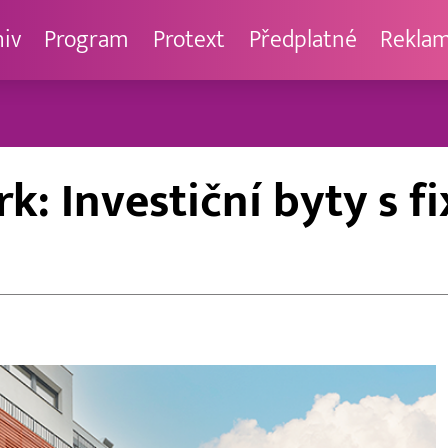
hiv
Program
Protext
Předplatné
Rekla
k: Investiční byty s 