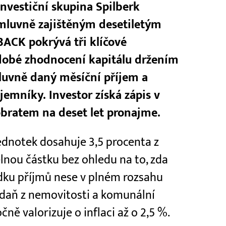
nvestiční skupina Spilberk
smluvně zajištěným desetiletým
ACK pokrývá tři klíčové
odobé zhodnocení kapitálu držením
luvně daný měsíční příjem a
jemníky. Investor získá zápis v
 obratem na deset let pronajme.
ednotek dosahuje 3,5 procenta z
elnou částku bez ohledu na to, zda
adku příjmů nese v plném rozsahu
 daň z nemovitosti a komunální
ně valorizuje o inflaci až o 2,5 %.