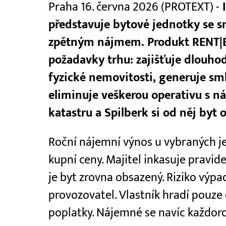
Praha 16. června 2026 (PROTEXT) -
I
představuje bytové jednotky se 
zpětným nájmem. Produkt RENT|B
požadavky trhu: zajišťuje dlouh
fyzické nemovitosti, generuje sm
eliminuje veškerou operativu s ná
katastru a Spilberk si od něj byt
Roční nájemní výnos u vybraných j
kupní ceny. Majitel inkasuje pravid
je byt zrovna obsazený. Riziko výp
provozovatel. Vlastník hradí pouze
poplatky. Nájemné se navíc každoroč