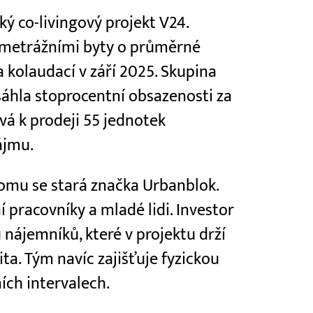
ý co-livingový projekt V24.
ometrážními byty o průměrné
 kolaudací v září 2025. Skupina
osáhla stoprocentní obsazenosti za
ývá k prodeji 55 jednotek
ájmu.
omu se stará značka Urbanblok.
 pracovníky a mladé lidi. Investor
u nájemníků, které v projektu drží
ita. Tým navíc zajišťuje fyzickou
ích intervalech.