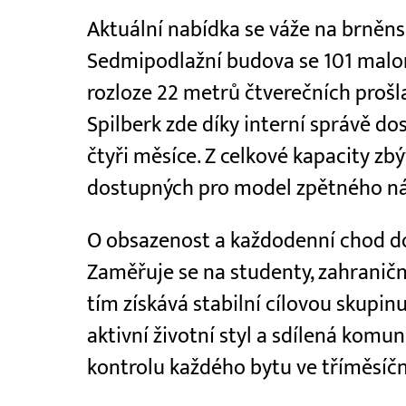
Aktuální nabídka se váže na brněnsk
Sedmipodlažní budova se 101 mal
rozloze 22 metrů čtverečních prošla
Spilberk zde díky interní správě d
čtyři měsíce. Z celkové kapacity zb
dostupných pro model zpětného n
O obsazenost a každodenní chod d
Zaměřuje se na studenty, zahraniční
tím získává stabilní cílovou skupin
aktivní životní styl a sdílená komun
kontrolu každého bytu ve tříměsíčn