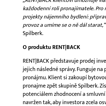
„RENT|BACK klientovi umožňuje vlast
každodenní roli pronajímatele. Pro 
projekty nájemního bydlení: připrav
provoz a umíme se o ně dál starat,“
Spilberk.
O produktu RENT|BACK
RENT|BACK představuje prodej inve
jejich následné správy. Funguje na
pronájmu. Klient si zakoupí bytovou
pronajme zpět skupině Spilberk. Zís
potenciálem zhodnocení a smluvní r
navržen tak, aby investora zcela o