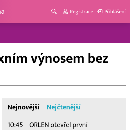
ma
Registrace
Přihlášení
fixním výnosem bez
Nejnovější
Nejčtenější
10:45
ORLEN otevřel první