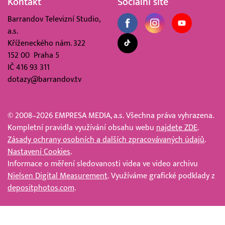
Kontakt
Sociální sítě
Barrandov Televizní Studio,
a.s.
Kříženeckého nám. 322
152 00 Praha 5
IČ 416 93 311
dotazy@barrandov.tv
© 2008–2026 EMPRESA MEDIA, a.s. Všechna práva vyhrazena.
Kompletní pravidla využívání obsahu webu
najdete ZDE
.
Zásady ochrany osobních a dalších zpracovávaných údajů
.
Nastavení Cookies
.
Informace o měření sledovanosti videa ve video archivu
Nielsen Digital Measurement
. Využíváme grafické podklady z
depositphotos.com
.