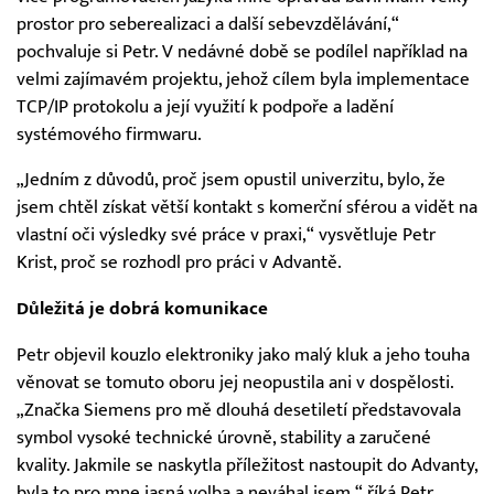
prostor pro seberealizaci a další sebevzdělávání,“
pochvaluje si Petr. V nedávné době se podílel například na
velmi zajímavém projektu, jehož cílem byla implementace
TCP/IP protokolu a její využití k podpoře a ladění
systémového firmwaru.
„Jedním z důvodů, proč jsem opustil univerzitu, bylo, že
jsem chtěl získat větší kontakt s komerční sférou a vidět na
vlastní oči výsledky své práce v praxi,“ vysvětluje Petr
Krist, proč se rozhodl pro práci v Advantě.
Důležitá je dobrá komunikace
Petr objevil kouzlo elektroniky jako malý kluk a jeho touha
věnovat se tomuto oboru jej neopustila ani v dospělosti.
„Značka Siemens pro mě dlouhá desetiletí představovala
symbol vysoké technické úrovně, stability a zaručené
kvality. Jakmile se naskytla příležitost nastoupit do Advanty,
byla to pro mne jasná volba a neváhal jsem,“ říká Petr.