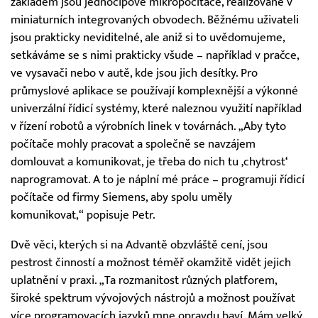
základem jsou jednočipové mikropočítače, realizované v
miniaturních integrovaných obvodech. Běžnému uživateli
jsou prakticky neviditelné, ale aniž si to uvědomujeme,
setkáváme se s nimi prakticky všude – například v pračce,
ve vysavači nebo v autě, kde jsou jich desítky. Pro
průmyslové aplikace se používají komplexnější a výkonné
univerzální řídicí systémy, které naleznou využití například
v řízení robotů a výrobních linek v továrnách. „Aby tyto
počítače mohly pracovat a společně se navzájem
domlouvat a komunikovat, je třeba do nich tu ‚chytrost‘
naprogramovat. A to je náplní mé práce – programuji řídicí
počítače od firmy Siemens, aby spolu uměly
komunikovat,“ popisuje Petr.
Dvě věci, kterých si na Advantě obzvláště cení, jsou
pestrost činností a možnost téměř okamžitě vidět jejich
uplatnění v praxi. „Ta rozmanitost různých platforem,
široké spektrum vývojových nástrojů a možnost používat
více programovacích jazyků mne opravdu baví. Mám velký