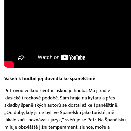
Vášeň k hudbě jej dovedla ke španělštině
Petrovou velkou životní láskou je hudba. Má ji rád v
klasické i rockové podobě. Sám hraje na kytaru a přes
skladby španělských autorů se dostal až ke španělštině.
„Od doby, kdy jsme byli ve Španělsku jako turisté, mě
lákalo začít poznávat i jazyk,“ svěřuje se Petr. Na Španělsku
miluje obzvláště jižní temperament, slunce, moře a