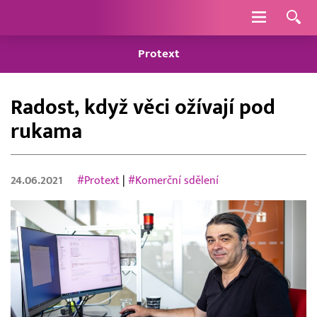
Navigace
Protext
Radost, když věci ožívají pod
rukama
24.06.2021
#Protext
|
#Komerční sdělení