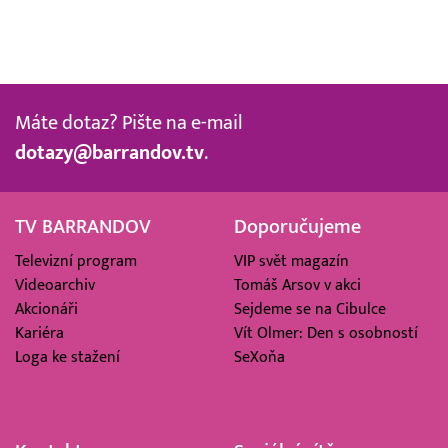
Máte dotaz? Pište na e-mail
dotazy@barrandov.tv
.
TV BARRANDOV
Doporučujeme
Televizní program
VIP svět magazín
Videoarchiv
Tomáš Arsov v akci
Akcionáři
Sejdeme se na Cibulce
Kariéra
Vít Olmer: Den s osobností
Loga ke stažení
SeXoňa