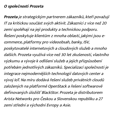
O společnosti Prozeta
Prozeta
je strategickým partnerem zákazníků, kteří považují
IT za kritickou součást svých aktivit. Zákazníci z více než 20
zemí spoléhají na její produkty a technickou podporu.
Řešení poskytuje klientům z mnoha oblastí, jakými jsou e-
commerce, platformy pro videoobsah, banky, ISV,
poskytovatelé internetových a cloudových služeb a mnoho
dalších. Prozeta využívá více než 30 let zkušeností, vlastního
výzkumu a vývoje k odlišení služeb a jejich přizpůsobení
potřebám jednotlivých zákazníků. Specializací společnosti je
integrace nejmodernějších technologií datových center a
vývoj IoT. Na míru dodává řešení služeb privátních cloudů
založených na platformě OpenStack a řešení softwarově
definovaných úložišť BlackStor. Prozeta je distributorem
Arista Networks pro Českou a Slovenskou republiku a 27
zemí střední a východní Evropy a Asie.