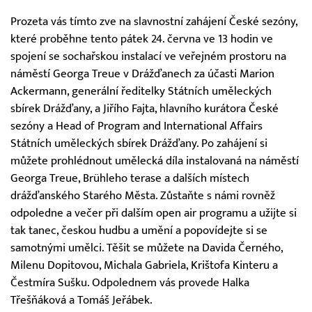
Prozeta vás tímto zve na slavnostní zahájení České sezóny,
které proběhne tento pátek 24. června ve 13 hodin ve
spojení se sochařskou instalací ve veřejném prostoru na
náměstí Georga Treue v Drážďanech za účasti Marion
Ackermann, generální ředitelky Státních uměleckých
sbírek Drážďany, a Jiřího Fajta, hlavního kurátora České
sezóny a Head of Program and International Affairs
Státních uměleckých sbírek Drážďany. Po zahájení si
můžete prohlédnout umělecká díla instalovaná na náměstí
Georga Treue, Brühleho terase a dalších místech
drážďanského Starého Města. Zůstaňte s námi rovněž
odpoledne a večer při dalším open air programu a užijte si
tak tanec, českou hudbu a umění a popovídejte si se
samotnými umělci. Těšit se můžete na Davida Černého,
Milenu Dopitovou, Michala Gabriela, Krištofa Kinteru a
Čestmíra Sušku. Odpolednem vás provede Halka
Třešňáková a Tomáš Jeřábek.