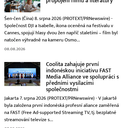
propojení filmu a literatury
Šen-čen (Čína) 8. srpna 2026 (PROTEXT/PRNewswire) -
Společnost DJI a Isabelle, ikona oceněná na festivalu v
Cannes, spojují hlasy dvou žen napříč staletími – film byl
natočen výhradně na kameru Osmo...
08.08.2026
Coolita zahajuje první
indonéskou iniciativu FAST
Media Alliance ve spolupráci s
předními vysílacími
společnostmi
Jakarta 7. srpna 2026 (PROTEXT/PRNewswire) - V Jakartě
byla založena první indonéská profesní aliance zaměřená
na FAST (Free Ad-supported Streaming TV, tj. bezplatné
streamování televize s...