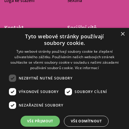
Loga ke stažení
SeXoňa
Kontakt
Sociální sítě
×
Tyto webové stránky používají
Barrandov Televizní Studio,
soubory cookie.
a.s.
Kříženeckého nám. 322
Tyto webové stránky používají soubory cookie ke zlepšení
uživatelského zážitku. Používáním našich webových stránek
152 00 Praha 5
souhlasíte se všemi soubory cookie v souladu s našimi zásadami
IČ 416 93 311
používání souborů cookie.
Více informací
dotazy@barrandov.tv
NEZBYTNĚ NUTNÉ SOUBORY
VÝKONOVÉ SOUBORY
SOUBORY CÍLENÍ
© 2008–2026 EMPRESA MEDIA, a.s. Všechna práva vyhrazena.
Kompletní pravidla využívání obsahu webu
najdete ZDE
.
NEZAŘAZENÉ SOUBORY
Zásady ochrany osobních a dalších zpracovávaných údajů
.
Nastavení Cookies
.
Informace o měření sledovanosti videa ve video archivu
VŠE PŘIJMOUT
VŠE ODMÍTNOUT
Nielsen Digital Measurement
. Využíváme grafické podklady z