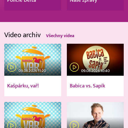
Policie Delta
Naše zprávy
Video archiv
Všechny videa
09.08.2026 11:20
09.08.2026 10:40
Kašpárku, vař!
Babica vs. Sapík