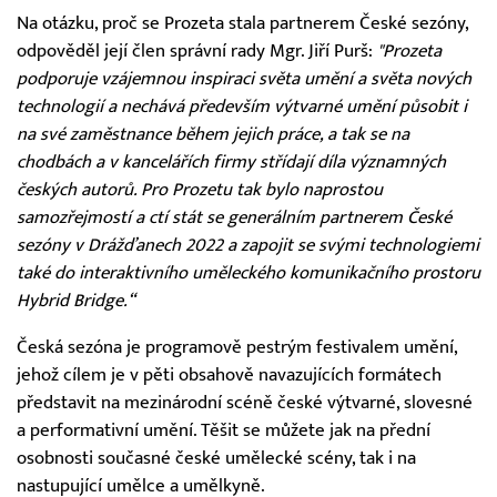
Na otázku, proč se Prozeta stala partnerem České sezóny,
odpověděl její člen správní rady Mgr. Jiří Purš:
"Prozeta
podporuje vzájemnou inspiraci světa umění a světa nových
technologií a nechává především výtvarné umění působit i
na své zaměstnance během jejich práce, a tak se na
chodbách a v kancelářích firmy střídají díla významných
českých autorů. Pro Prozetu tak bylo naprostou
samozřejmostí a ctí stát se generálním partnerem České
sezóny v Drážďanech 2022 a zapojit se svými technologiemi
také do interaktivního uměleckého komunikačního prostoru
Hybrid Bridge.“
Česká sezóna je programově pestrým festivalem umění,
jehož cílem je v pěti obsahově navazujících formátech
představit na mezinárodní scéně české výtvarné, slovesné
a performativní umění. Těšit se můžete jak na přední
osobnosti současné české umělecké scény, tak i na
nastupující umělce a umělkyně.