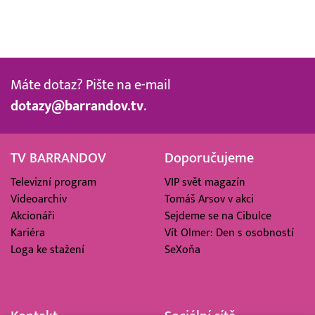
Máte dotaz? Pište na e-mail
dotazy@barrandov.tv
.
TV BARRANDOV
Doporučujeme
Televizní program
VIP svět magazín
Videoarchiv
Tomáš Arsov v akci
Akcionáři
Sejdeme se na Cibulce
Kariéra
Vít Olmer: Den s osobností
Loga ke stažení
SeXoňa