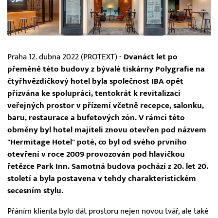
Praha 12. dubna 2022 (PROTEXT) -
Dvanáct let po
přeměně této budovy z bývalé tiskárny Polygrafie na
čtyřhvězdičkový hotel byla společnost IBA opět
přizvána ke spolupráci, tentokrát k revitalizaci
veřejných prostor v přízemí včetně recepce, salonku,
baru, restaurace a bufetových zón. V rámci této
obměny byl hotel majiteli znovu otevřen pod názvem
"Hermitage Hotel" poté, co byl od svého prvního
otevření v roce 2009 provozován pod hlavičkou
řetězce Park Inn. Samotná budova pochází z 20. let 20.
století a byla postavena v tehdy charakteristickém
secesním stylu.
Přáním klienta bylo dát prostoru nejen novou tvář, ale také