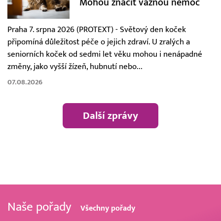
Mohou značit vážnou nemoc
Praha 7. srpna 2026 (PROTEXT) - Světový den koček
připomíná důležitost péče o jejich zdraví. U zralých a
seniorních koček od sedmi let věku mohou i nenápadné
změny, jako vyšší žízeň, hubnutí nebo...
07.08.2026
Další zprávy
Naše pořady
Všechny pořady