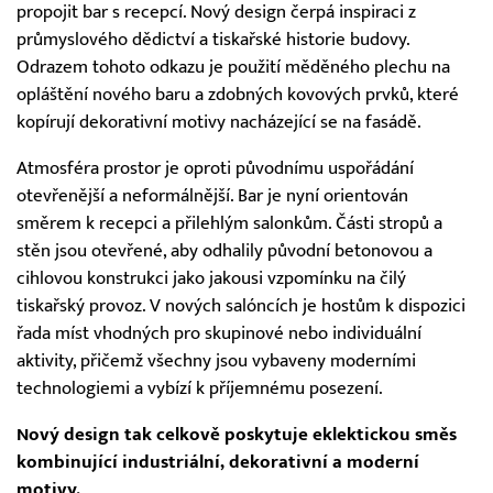
propojit bar s recepcí. Nový design čerpá inspiraci z
průmyslového dědictví a tiskařské historie budovy.
Odrazem tohoto odkazu je použití měděného plechu na
opláštění nového baru a zdobných kovových prvků, které
kopírují dekorativní motivy nacházející se na fasádě.
Atmosféra prostor je oproti původnímu uspořádání
otevřenější a neformálnější. Bar je nyní orientován
směrem k recepci a přilehlým salonkům. Části stropů a
stěn jsou otevřené, aby odhalily původní betonovou a
cihlovou konstrukci jako jakousi vzpomínku na čilý
tiskařský provoz. V nových salóncích je hostům k dispozici
řada míst vhodných pro skupinové nebo individuální
aktivity, přičemž všechny jsou vybaveny moderními
technologiemi a vybízí k příjemnému posezení.
Nový design tak celkově poskytuje eklektickou směs
kombinující industriální, dekorativní a moderní
motivy.