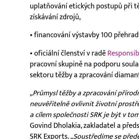
uplatňování etických postupů při t
získávání zdrojů,
• financování výstavby 100 přehrad
• oficiální členství v radě
Responsib
pracovní skupině na podporu soulad
sektoru těžby a zpracování diaman
„Průmysl těžby a zpracování přírod
neuvěřitelně ovlivnit životní prostře
a cílem společnosti SRK je být v 
Govind Dholakia, zakladatel a před
SRK Exports.
„Soustředíme se přede