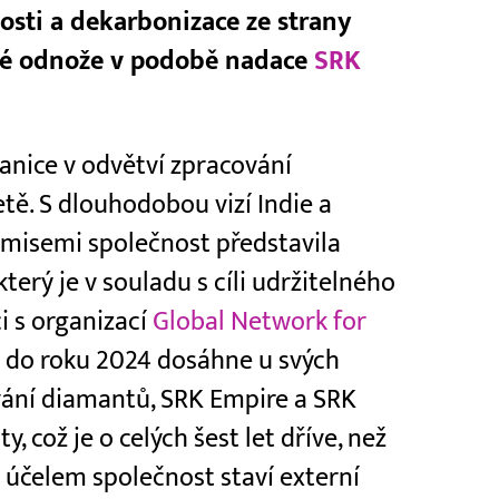
osti a dekarbonizace ze strany
ické odnože v podobě nadace
SRK
ranice v odvětví zpracování
etě. S dlouhodobou vizí Indie a
emisemi společnost představila
terý je v souladu s cíli udržitelného
i s organizací
Global Network for
e do roku 2024 dosáhne u svých
vání diamantů, SRK Empire a SRK
y, což je o celých šest let dříve, než
 účelem společnost staví externí