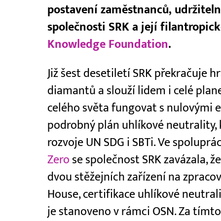
postavení zaměstnanců, udržiteln
společnosti SRK a její filantrop
Knowledge Foundation
.
Již šest desetiletí SRK překračuje h
diamantů a slouží lidem i celé plan
celého světa fungovat s nulovými 
podrobný plán uhlíkové neutrality, k
rozvoje UN SDG i SBTi. Ve spoluprác
Zero
se společnost SRK zavázala, ž
dvou stěžejních zařízení na zpraco
House, certifikace uhlíkové neutralit
je stanoveno v rámci OSN. Za tímto