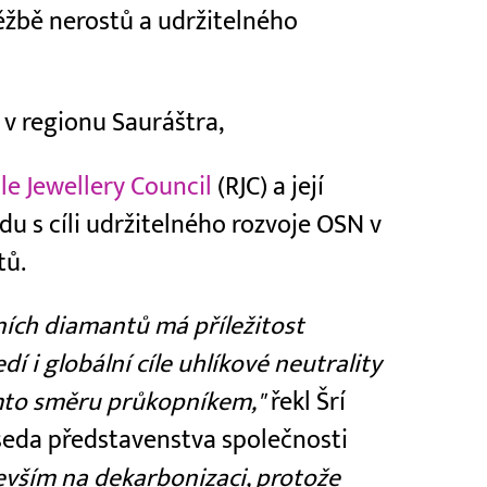
ěžbě nerostů a udržitelného
 v regionu Sauráštra,
le Jewellery Council
(RJC) a její
u s cíli udržitelného rozvoje OSN v
tů.
ních diamantů má příležitost
dí i globální cíle uhlíkové neutrality
tomto směru průkopníkem,"
řekl Šrí
seda představenstva společnosti
vším na dekarbonizaci, protože