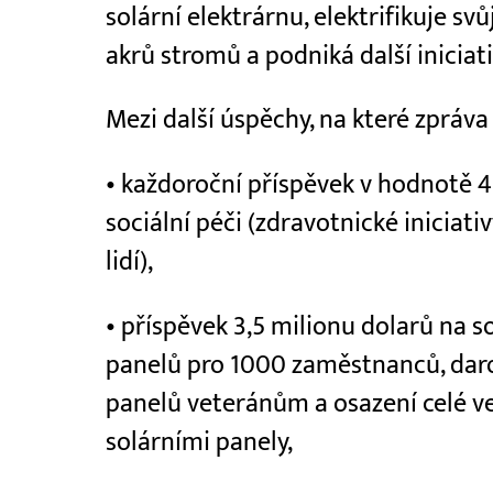
solární elektrárnu, elektrifikuje sv
akrů stromů a podniká další iniciati
Mezi další úspěchy, na které zpráva
• každoroční příspěvek v hodnotě 
sociální péči (zdravotnické iniciati
lidí),
• příspěvek 3,5 milionu dolarů na so
panelů pro 1000 zaměstnanců, daro
panelů veteránům a osazení celé v
solárními panely,