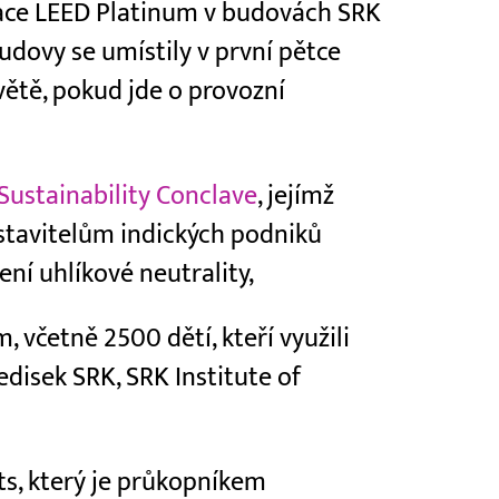
ikace LEED Platinum v budovách SRK
dovy se umístily v první pětce
větě, pokud jde o provozní
Sustainability Conclave
, jejímž
stavitelům indických podniků
ní uhlíkové neutrality,
 včetně 2500 dětí, kteří využili
edisek SRK, SRK Institute of
ts, který je průkopníkem