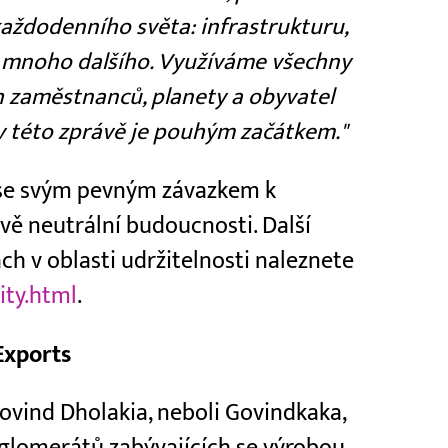
aždodenního světa: infrastrukturu,
 a mnoho dalšího. Využíváme všechny
h zaměstnanců, planety a obyvatel
 v této zprávě je pouhým začátkem."
e se svým pevným závazkem k
kově neutrální budoucnosti. Další
ách v oblasti udržitelnosti naleznete
ity.html
.
Exports
Govind Dholakia, neboli Govindkaka,