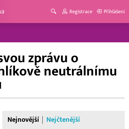
ma
Registrace
Přihlášení
svou zprávu o
uhlíkově neutrálnímu
u
Nejnovější
Nejčtenější