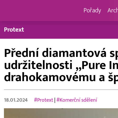
Pořady
Arc
Protext
Přední diamantová sp
udržitelnosti „Pure I
drahokamovému a šp
18.01.2024
#Protext
|
#Komerční sdělení