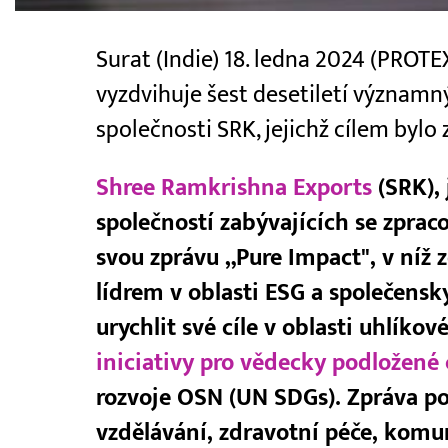
Surat (Indie) 18. ledna 2024 (PRO
vyzdvihuje šest desetiletí významný
společnosti SRK, jejichž cílem bylo 
Shree Ramkrishna Exports
(SRK),
společností zabývajících se zpra
svou zprávu „Pure Impact", v níž 
lídrem v oblasti ESG a společens
urychlit své cíle v oblasti uhlíko
iniciativy pro vědecky podložené 
rozvoje OSN (UN SDGs). Zpráva pou
vzdělávání, zdravotní péče, komu