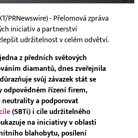
TEXT/PRNewswire) - Přelomová zpráva
ch iniciativ a partnerství
zlepšit udržitelnost v celém odvětví.
 jedna z předních světových
cováním diamantů, dnes zveřejnila
zdůrazňuje svůj závazek stát se
ky odpovědném řízení firem,
vé neutrality a podporovat
cíle
(SBTi) i cíle udržitelného
kazuje na iniciativy v oblasti
nitního blahobytu, posílení