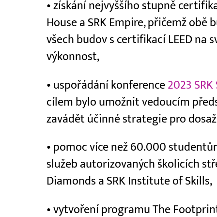
• získání nejvyššího stupně certif
House a SRK Empire, přičemž obě bu
všech budov s certifikací LEED na s
výkonnost,
• uspořádání konference
2023 SRK 
cílem bylo umožnit vedoucím před
zavádět účinné strategie pro dosaže
• pomoc více než 60.000 studentům,
služeb autorizovaných školicích stř
Diamonds a SRK Institute of Skills,
• vytvoření programu The Footprin