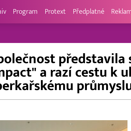
hiv
Program
Protext
Předplatné
Rekla
olečnost představila 
mpact" a razí cestu k 
erkařskému průmysl