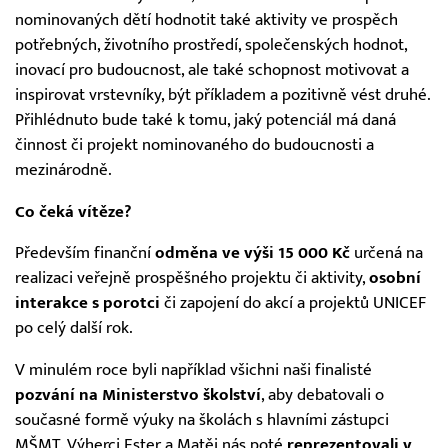
nominovaných dětí hodnotit také aktivity ve prospěch
potřebných, životního prostředí, společenských hodnot,
inovací pro budoucnost, ale také schopnost motivovat a
inspirovat vrstevníky, být příkladem a pozitivně vést druhé.
Přihlédnuto bude také k tomu, jaký potenciál má daná
činnost či projekt nominovaného do budoucnosti a
mezinárodně.
Co čeká vítěze?
Především finanční
odměna ve výši 15 000 Kč
určená na
realizaci veřejně prospěšného projektu či aktivity,
osobní
interakce s porotci
či zapojení do akcí a projektů UNICEF
po celý další rok.
V minulém roce byli například všichni naši finalisté
pozvání na Ministerstvo školství
, aby debatovali o
současné formě výuky na školách s hlavními zástupci
MŠMT. Výherci Ester a Matěj nás poté
reprezentovali v