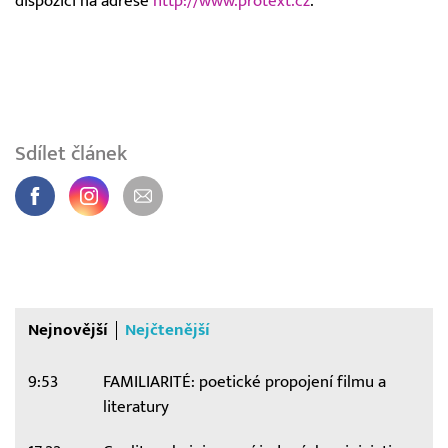
dispozici na adrese
http://www.protext.cz
.
Sdílet článek
Nejnovější
Nejčtenější
9:53
FAMILIARITÉ: poetické propojení filmu a
literatury