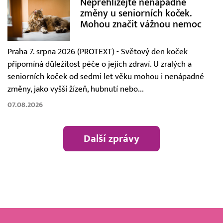
Nepřehlížejte nenápadné
změny u seniorních koček.
Mohou značit vážnou nemoc
Praha 7. srpna 2026 (PROTEXT) - Světový den koček
připomíná důležitost péče o jejich zdraví. U zralých a
seniorních koček od sedmi let věku mohou i nenápadné
změny, jako vyšší žízeň, hubnutí nebo...
07.08.2026
Další zprávy