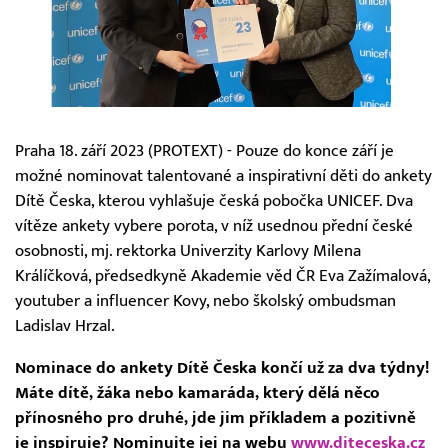
Praha 18. září 2023 (PROTEXT) - Pouze do konce září je
možné nominovat talentované a inspirativní děti do ankety
Dítě Česka, kterou vyhlašuje česká pobočka UNICEF. Dva
vítěze ankety vybere porota, v níž usednou přední české
osobnosti, mj. rektorka Univerzity Karlovy Milena
Králíčková, předsedkyně Akademie věd ČR Eva Zažímalová,
youtuber a influencer Kovy, nebo školský ombudsman
Ladislav Hrzal.
Nominace do ankety Dítě Česka končí už za dva týdny!
Máte dítě, žáka nebo kamaráda, který dělá něco
přínosného pro druhé, jde jim příkladem a pozitivně
je inspiruje? Nominujte jej na webu
www.diteceska.cz