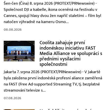
Šen-čen (Čína) 8. srpna 2026 (PROTEXT/PRNewswire) -
Společnost DJI a Isabelle, ikona oceněná na festivalu v
Cannes, spojují hlasy dvou žen napříč staletími – film byl
natočen výhradně na kameru Osmo...
08.08.2026
Coolita zahajuje první
indonéskou iniciativu FAST
Media Alliance ve spolupráci s
předními vysílacími
společnostmi
Jakarta 7. srpna 2026 (PROTEXT/PRNewswire) - V Jakartě
byla založena první indonéská profesní aliance zaměřená
na FAST (Free Ad-supported Streaming TV, tj. bezplatné
streamování televize s...
07.08.2026