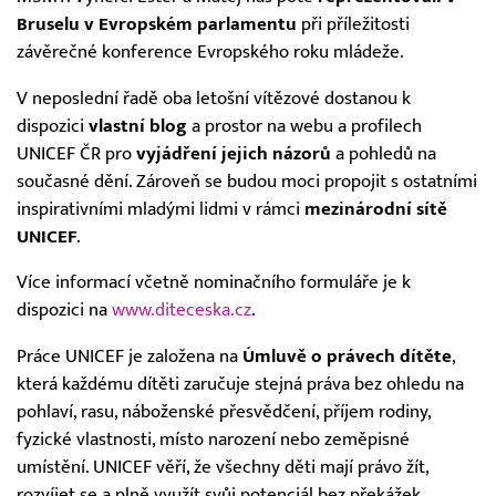
Bruselu v Evropském parlamentu
při příležitosti
závěrečné konference Evropského roku mládeže.
V neposlední řadě oba letošní vítězové dostanou k
dispozici
vlastní blog
a prostor na webu a profilech
UNICEF ČR pro
vyjádření jejich názorů
a pohledů na
současné dění. Zároveň se budou moci propojit s ostatními
inspirativními mladými lidmi v rámci
mezinárodní sítě
UNICEF
.
Více informací včetně nominačního formuláře je k
dispozici na
www.diteceska.cz
.
Práce UNICEF je založena na
Úmluvě o právech dítěte
,
která každému dítěti zaručuje stejná práva bez ohledu na
pohlaví, rasu, náboženské přesvědčení, příjem rodiny,
fyzické vlastnosti, místo narození nebo zeměpisné
umístění. UNICEF věří, že všechny děti mají právo žít,
rozvíjet se a plně využít svůj potenciál bez překážek,