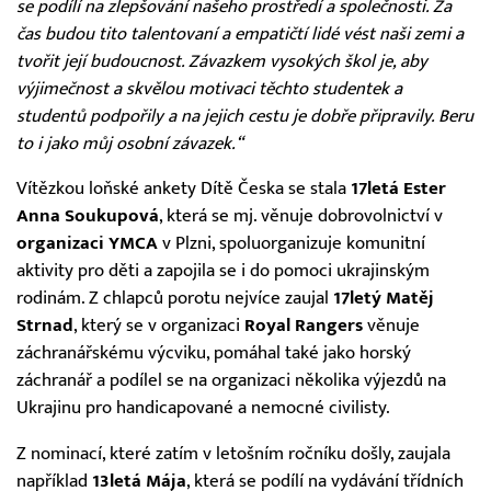
se podílí na zlepšování našeho prostředí a společnosti. Za
čas budou tito talentovaní a empatičtí lidé vést naši zemi a
tvořit její budoucnost. Závazkem vysokých škol je, aby
výjimečnost a skvělou motivaci těchto studentek a
studentů podpořily a na jejich cestu je dobře připravily. Beru
to i jako můj osobní závazek.“
Vítězkou loňské ankety Dítě Česka se stala
17letá Ester
Anna Soukupová
, která se mj. věnuje dobrovolnictví v
organizaci YMCA
v Plzni, spoluorganizuje komunitní
aktivity pro děti a zapojila se i do pomoci ukrajinským
rodinám. Z chlapců porotu nejvíce zaujal
17letý Matěj
Strnad
, který se v organizaci
Royal Rangers
věnuje
záchranářskému výcviku, pomáhal také jako horský
záchranář a podílel se na organizaci několika výjezdů na
Ukrajinu pro handicapované a nemocné civilisty.
Z nominací, které zatím v letošním ročníku došly, zaujala
například
13letá Mája
, která se podílí na vydávání třídních