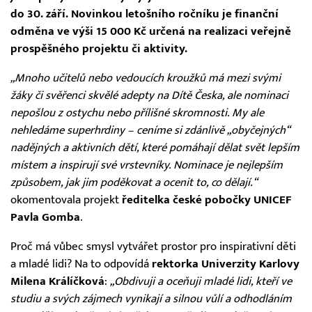
do 30. září. Novinkou letošního ročníku je finanční
odměna ve výši 15 000 Kč určená na realizaci veřejně
prospěšného projektu či aktivity.
„Mnoho učitelů nebo vedoucích kroužků má mezi svými
žáky či svěřenci skvělé adepty na Dítě Česka, ale nominaci
nepošlou z ostychu nebo přílišné skromnosti. My ale
nehledáme superhrdiny – ceníme si zdánlivě „obyčejných“
nadějných a aktivních dětí, které pomáhají dělat svět lepším
místem a inspirují své vrstevníky. Nominace je nejlepším
způsobem, jak jim poděkovat a ocenit to, co dělají.“
okomentovala projekt
ředitelka české pobočky UNICEF
Pavla Gomba
.
Proč má vůbec smysl vytvářet prostor pro inspirativní děti
a mladé lidi? Na to odpovídá
rektorka Univerzity Karlovy
Milena Králíčková
:
„Obdivuji a oceňuji mladé lidi, kteří ve
studiu a svých zájmech vynikají a silnou vůlí a odhodláním