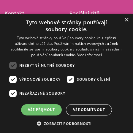
Kontakt
Sociální sítě
×
Tyto webové stránky používají
Barrandov Televizní Studio,
soubory cookie.
a.s.
Kříženeckého nám. 322
Tyto webové stránky používají soubory cookie ke zlepšení
uživatelského zážitku. Používáním našich webových stránek
152 00 Praha 5
souhlasíte se všemi soubory cookie v souladu s našimi zásadami
IČ 416 93 311
používání souborů cookie.
Více informací
dotazy@barrandov.tv
NEZBYTNĚ NUTNÉ SOUBORY
VÝKONOVÉ SOUBORY
SOUBORY CÍLENÍ
© 2008–2026 EMPRESA MEDIA, a.s. Všechna práva vyhrazena.
Kompletní pravidla využívání obsahu webu
najdete ZDE
.
NEZAŘAZENÉ SOUBORY
Zásady ochrany osobních a dalších zpracovávaných údajů
.
Nastavení Cookies
.
Informace o měření sledovanosti videa ve video archivu
VŠE PŘIJMOUT
VŠE ODMÍTNOUT
Nielsen Digital Measurement
. Využíváme grafické podklady z
depositphotos.com
.
ZOBRAZIT PODROBNOSTI