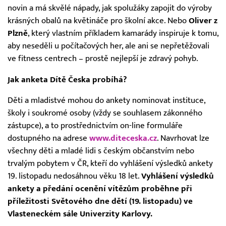
novin a má skvělé nápady, jak spolužáky zapojit do výroby
krásných obalů na květináče pro školní akce. Nebo
Oliver z
Plzně
, který vlastním příkladem kamarády inspiruje k tomu,
aby neseděli u počítačových her, ale ani se nepřetěžovali
ve fitness centrech – prostě nejlepší je zdravý pohyb.
Jak anketa Dítě Česka probíhá?
Děti a mladistvé mohou do ankety nominovat instituce,
školy i soukromé osoby (vždy se souhlasem zákonného
zástupce), a to prostřednictvím on-line formuláře
dostupného na adrese
www.diteceska.cz
. Navrhovat lze
všechny děti a mladé lidi s českým občanstvím nebo
trvalým pobytem v ČR, kteří do vyhlášení výsledků ankety
19. listopadu nedosáhnou věku 18 let.
Vyhlášení výsledků
ankety a předání ocenění vítězům proběhne při
příležitosti Světového dne dětí (19. listopadu) ve
Vlasteneckém sále Univerzity Karlovy.