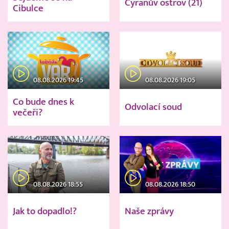
Cyranův ostrov (21)
Cibulce
08.08.2026 19:45
08.08.2026 19:05
Co bude dnes k
Odvolací soud
večeři?
08.08.2026 18:55
08.08.2026 18:50
Jak to dopadlo!?
Naše zprávy