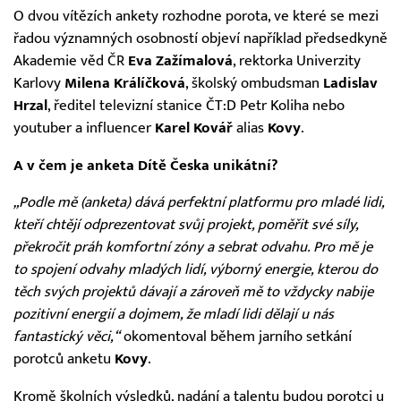
O dvou vítězích ankety rozhodne porota, ve které se mezi
řadou významných osobností objeví například předsedkyně
Akademie věd ČR
Eva Zažímalová
, rektorka Univerzity
Karlovy
Milena Králíčková
, školský ombudsman
Ladislav
Hrzal
, ředitel televizní stanice ČT:D Petr Koliha nebo
youtuber a influencer
Karel Kovář
alias
Kovy
.
A v čem je anketa Dítě Česka unikátní?
„Podle mě (anketa) dává perfektní platformu pro mladé lidi,
kteří chtějí odprezentovat svůj projekt, poměřit své síly,
překročit práh komfortní zóny a sebrat odvahu. Pro mě je
to spojení odvahy mladých lidí, výborný energie, kterou do
těch svých projektů dávají a zároveň mě to vždycky nabije
pozitivní energií a dojmem, že mladí lidi dělají u nás
fantastický věci,“
okomentoval během jarního setkání
porotců anketu
Kovy
.
Kromě školních výsledků, nadání a talentu budou porotci u