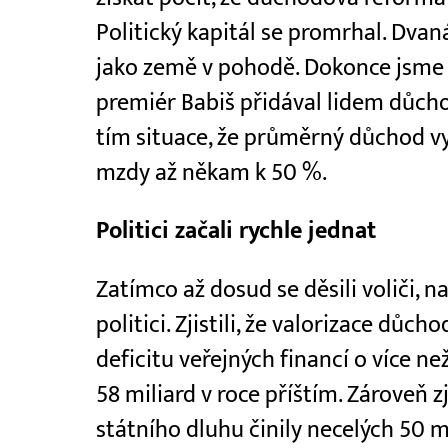
Politický kapitál se promrhal. Dvan
jako země v pohodě. Dokonce jsme 
premiér Babiš přidával lidem důch
tím situace, že průměrný důchod v
mzdy až někam k 50 %.
Politici začali rychle jednat
Zatímco až dosud se děsili voliči, na
politici. Zjistili, že valorizace dů
deficitu veřejných financí o více ne
58 miliard v roce příštím. Zároveň zj
státního dluhu činily necelých 50 m