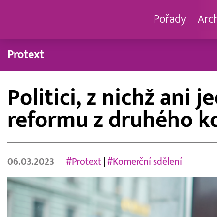
Pořady
Arc
Protext
Politici, z nichž ani
reformu z druhého k
06.03.2023
#Protext
|
#Komerční sdělení