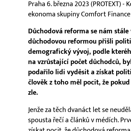
Praha 6. března 2023 (PROTEXT) - K
ekonoma skupiny Comfort Finance
Důchodová reforma se nám stále 
důchodovou reformou přišli politic
demografický vývoj, podle kteréh
na vzrůstající počet důchodců, byl
podařilo lidi vyděsit a získat pol
člověk z toho měl pocit, že poku
zle.
Jenže za těch dvanáct let se neuděl
spousta řečí a článků v médích. Pr
získat pocit, že důchodová reforma