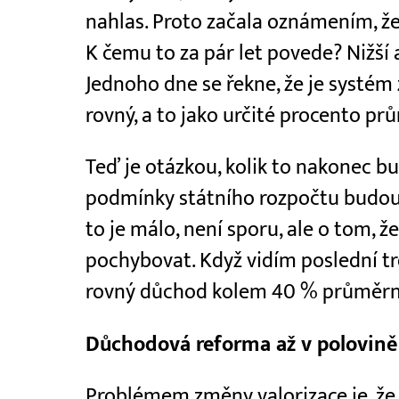
nahlas. Proto začala oznámením, že
K čemu to za pár let povede? Nižší
Jednoho dne se řekne, že je systém
rovný, a to jako určité procento p
Teď je otázkou, kolik to nakonec bu
podmínky státního rozpočtu budou t
to je málo, není sporu, ale o tom, ž
pochybovat. Když vidím poslední tr
rovný důchod kolem 40 % průměrn
Důchodová reforma až v polovině
Problémem změny valorizace je, že p