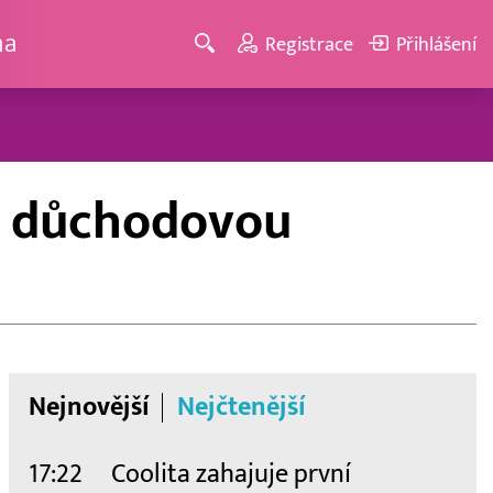
ma
Registrace
Přihlášení
ší důchodovou
Nejnovější
Nejčtenější
17:22
Coolita zahajuje první