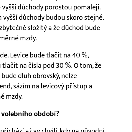
 vyšší důchody porostou pomaleji.
 a vyšší důchody budou skoro stejné.
 zbytečně složitý a že důchod bude
růměrné mzdy.
de. Levice bude tlačit na 40 %,
lačit na čísla pod 30 %. O tom, že
e bude dluh obrovský, nelze
end, sázím na levicový přístup a
é mzdy.
 volebního období?
řichází až ve chvíli, kdy na původní