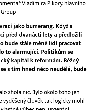
omentář Vladimíra Pikory, hlavního
 Group
vrací jako bumerang. Když s
i před dvanácti lety a předložili
o bude stále méně lidí pracovat
o to alarmující. Politikům se
itický kapitál k reformám. Běžný
d se s tím hned něco neudělá, bude
alo zhola nic. Bylo okolo toho jen
ve vyděšený člověk tak logicky mohl
 vlastně vůbec není urgentní.