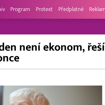
hiv
Program
Protext
Předplatné
Rekla
 jeden není ekonom, ře
once