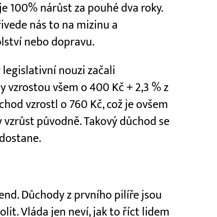
 je 100% nárůst za pouhé dva roky.
ivede nás to na mizinu a
lství nebo dopravu.
 legislativní nouzi začali
y vzrostou všem o 400 Kč + 2,3 % z
hod vzrostl o 760 Kč, což je ovšem
 vzrůst původně. Takový důchod se
dostane.
rend. Důchody z prvního pilíře jsou
lit. Vláda jen neví, jak to říct lidem