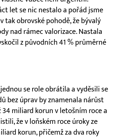
áct let se nic nestalo a pořád jsme
v tak obrovské pohodě, že bývalý
ody nad rámec valorizace. Nastala
yskočil z původních 41 % průměrné
jednou se role obrátila a vyděsili se
chodů bez úprav by znamenala nárůst
ž 34 miliard korun v letošním roce a
istili, že v loňském roce úroky ze
iliard korun, přičemž za dva roky