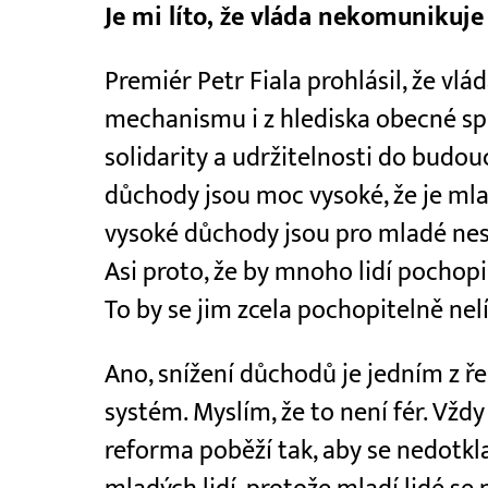
Je mi líto, že vláda nekomunikuj
Premiér Petr Fiala prohlásil, že vlá
mechanismu i z hlediska obecné sp
solidarity a udržitelnosti do budouc
důchody jsou moc vysoké, že je mlad
vysoké důchody jsou pro mladé nes
Asi proto, že by mnoho lidí pochopil
To by se jim zcela pochopitelně nelí
Ano, snížení důchodů je jedním z ř
systém. Myslím, že to není fér. Vžd
reforma poběží tak, aby se nedotkl