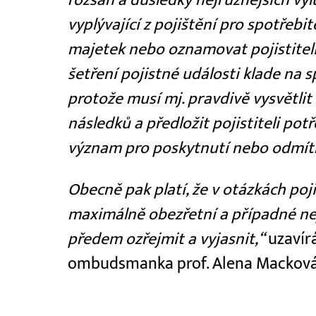
vyplývající z pojištění pro spotřebi
majetek nebo oznamovat pojistiteli
šetření pojistné události klade na 
protože musí mj. pravdivě vysvětlit 
následků a předložit pojistiteli po
význam pro poskytnutí nebo odmítnu
Obecně pak platí, že v otázkách poji
maximálně obezřetní a případné ne
předem ozřejmit a vyjasnit,“
uzavírá
ombudsmanka prof. Alena Macková