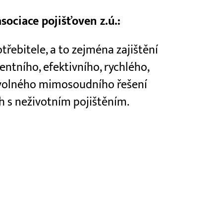
ociace pojišťoven z.ú.:
řebitele, a to zejména zajištění
ntního, efektivního, rychlého,
ovolného mimosoudního řešení
h s neživotním pojištěním.