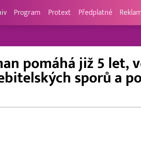
hiv
Program
Protext
Předplatné
Rekla
n pomáhá již 5 let, v
itelských sporů a por