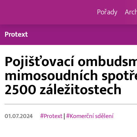
Pořady
Arc
Protext
Pojišťovací ombudsma
mimosoudních spotřeb
2500 záležitostech
01.07.2024
#Protext
|
#Komerční sdělení