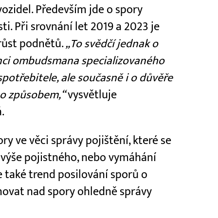
vozidel. Především jde o spory
sti. Při srovnání let 2019 a 2023 je
árůst podnětů.
„To svědčí jednak o
enci ombudsmana specializovaného
 spotřebitele, ale současně i o důvěře
mto způsobem,“
vysvětluje
.
y ve věci správy pojištění, které se
y výše pojistného, nebo vymáhání
e také trend posilování sporů o
minovat nad spory ohledně správy