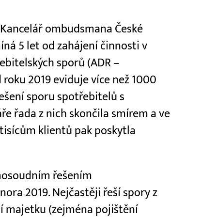
 - Kancelář ombudsmana České
íná 5 let od zahájení činnosti v
ebitelských sporů (ADR –
d roku 2019 eviduje více než 1000
šení sporu spotřebitelů s
ře řada z nich skončila smírem a ve
 tisícům klientů pak poskytla
mosoudním řešením
ora 2019. Nejčastěji řeší spory z
ní majetku (zejména pojištění