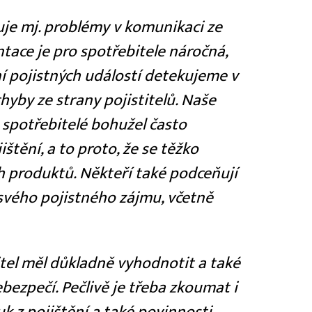
uje mj. problémy v komunikaci ze
tace je pro spotřebitele náročná,
ení pojistných událostí detekujeme v
yby ze strany pojistitelů. Naše
 spotřebitelé bohužel často
štění, a to proto, že se těžko
ch produktů. Někteří také podceňují
svého pojistného zájmu, včetně
itel měl důkladně vyhodnotit a také
ezpečí. Pečlivě je třeba zkoumat i
uk z pojištění a také povinnosti