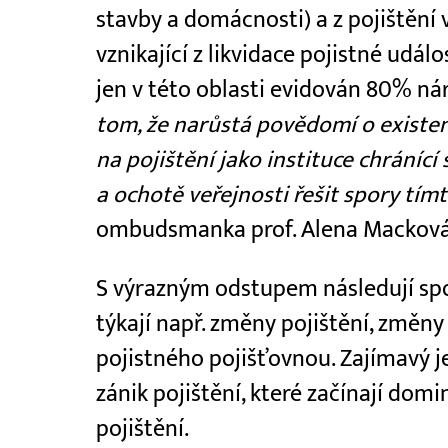
stavby a domácnosti) a z pojištění 
vznikající z likvidace pojistné událo
jen v této oblasti evidován 80% n
tom, že narůstá povědomí o exist
na pojištění jako instituce chránící
a ochotě veřejnosti řešit spory tí
ombudsmanka prof. Alena Macková
S výrazným odstupem následují spor
týkají např. změny pojištění, změn
pojistného pojišťovnou. Zajímavý j
zánik pojištění, které začínají do
pojištění.