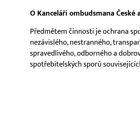
O Kanceláři ombudsmana České as
Předmětem činnosti je ochrana spot
nezávislého, nestranného, transpare
spravedlivého, odborného a dobr
spotřebitelských sporů souvisejícíc