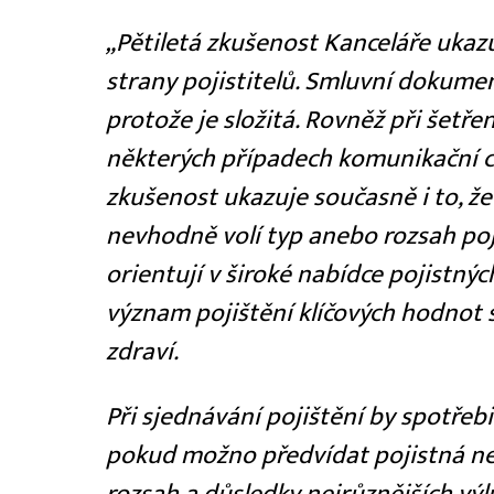
„Pětiletá zkušenost Kanceláře ukaz
strany pojistitelů. Smluvní dokumen
protože je složitá. Rovněž při šetř
některých případech komunikační ch
zkušenost ukazuje současně i to, že
nevhodně volí typ anebo rozsah poji
orientují v široké nabídce pojistný
význam pojištění klíčových hodnot 
zdraví.
Při sjednávání pojištění by spotřeb
pokud možno předvídat pojistná neb
rozsah a důsledky nejrůznějších výl