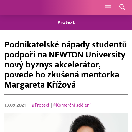
Navigace
Protext
Podnikatelské nápady studentů
podpoří na NEWTON University
nový byznys akcelerátor,
povede ho zkušená mentorka
Margareta Křížová
13.09.2021
#Protext
|
#Komerční sdělení