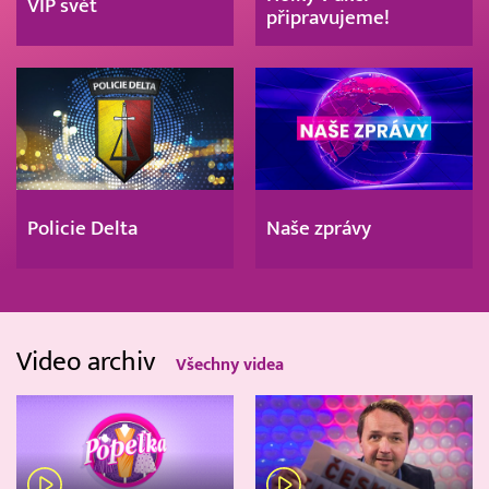
VIP svět
připravujeme!
Policie Delta
Naše zprávy
Video archiv
Všechny videa