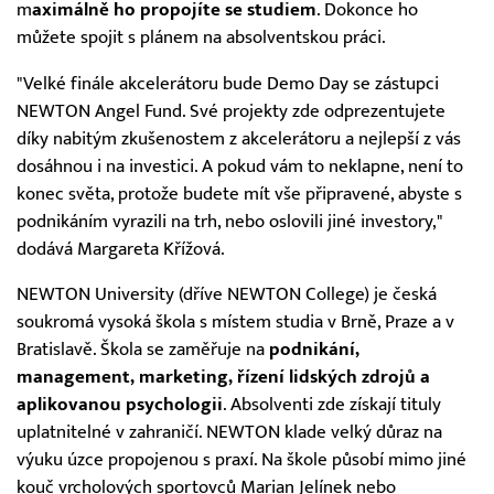
m
aximálně ho propojíte se studiem
. Dokonce ho
můžete spojit s plánem na absolventskou práci.
"Velké finále akcelerátoru bude Demo Day se zástupci
NEWTON Angel Fund. Své projekty zde odprezentujete
díky nabitým zkušenostem z akcelerátoru a nejlepší z vás
dosáhnou i na investici. A pokud vám to neklapne, není to
konec světa, protože budete mít vše připravené, abyste s
podnikáním vyrazili na trh, nebo oslovili jiné investory,"
dodává Margareta Křížová.
NEWTON University (dříve NEWTON College) je česká
soukromá vysoká škola s místem studia v Brně, Praze a v
Bratislavě. Škola se zaměřuje na
podnikání,
management, marketing, řízení lidských zdrojů a
aplikovanou psychologii
. Absolventi zde získají tituly
uplatnitelné v zahraničí. NEWTON klade velký důraz na
výuku úzce propojenou s praxí. Na škole působí mimo jiné
kouč vrcholových sportovců Marian Jelínek nebo