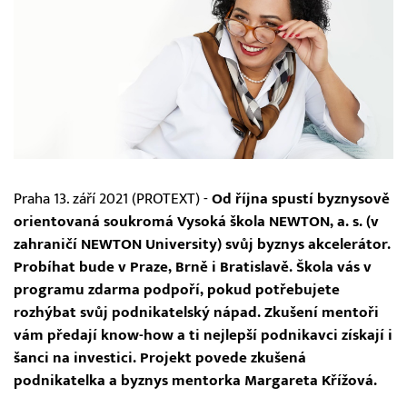
Praha 13. září 2021 (PROTEXT) -
Od října spustí byznysově
orientovaná soukromá Vysoká škola NEWTON, a. s. (v
zahraničí NEWTON University) svůj byznys akcelerátor.
Probíhat bude v Praze, Brně i Bratislavě. Škola vás v
programu zdarma podpoří, pokud potřebujete
rozhýbat svůj podnikatelský nápad. Zkušení mentoři
vám předají know-how a ti nejlepší podnikavci získají i
šanci na investici. Projekt povede zkušená
podnikatelka a byznys mentorka Margareta Křížová.