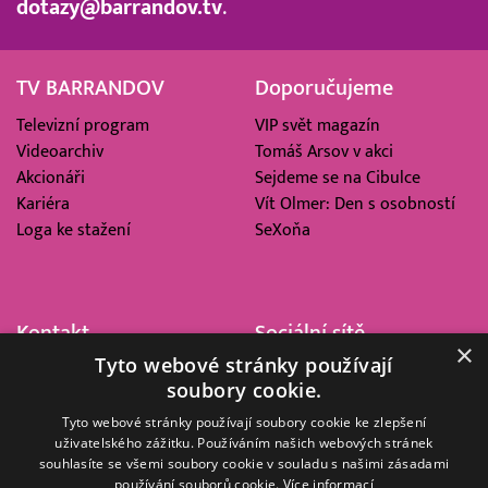
dotazy@barrandov.tv
.
TV BARRANDOV
Doporučujeme
Televizní program
VIP svět magazín
Videoarchiv
Tomáš Arsov v akci
Akcionáři
Sejdeme se na Cibulce
Kariéra
Vít Olmer: Den s osobností
Loga ke stažení
SeXoňa
Kontakt
Sociální sítě
×
Tyto webové stránky používají
Barrandov Televizní Studio,
soubory cookie.
a.s.
Kříženeckého nám. 322
Tyto webové stránky používají soubory cookie ke zlepšení
uživatelského zážitku. Používáním našich webových stránek
152 00 Praha 5
souhlasíte se všemi soubory cookie v souladu s našimi zásadami
IČ 416 93 311
používání souborů cookie.
Více informací