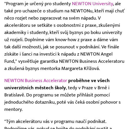
"Program je určený pro studenty
NEWTON University
, ale
také pro uchazeče o studium na NEWTONu, kteří mají chuť
něco rozjet nebo zapracovat na svém nápadu. V
akcelerátoru se setkáte s osobnostmi z praxe, zkušenými
akademiky i studenty, kteří svůj byznys po boku univerzity
už rozjeli. Doplníme vám know-how z praxe a dáme vám
tak další možnosti, jak se posunout v podnikání. Ve finále
získáte i šanci na investici k nápadu z NEWTON Angel
Fund," vysvětluje garantka NEWTON Business Acceleratoru
a zkušená byznys mentorka Margareta Křížová.
NEWTON Business Accelerator
proběhne ve všech
univerzitních městech školy
, tedy v Praze v Brně i
Bratislavě. Do programu se můžete přihlásit pomocí
jednoduchého dotazníku, poté vás čeká osobní pohovor s
mentory.
"Tým akcelerátoru vás v programu naučí podnikat.
Podpoříme vás, pokud se bojíte do podnikání pustit a