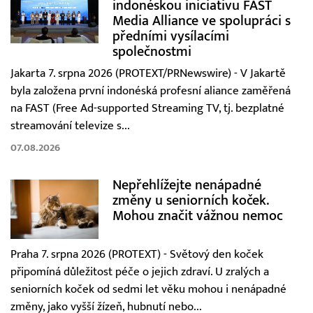
indonéskou iniciativu FAST
Media Alliance ve spolupráci s
předními vysílacími
společnostmi
Jakarta 7. srpna 2026 (PROTEXT/PRNewswire) - V Jakartě
byla založena první indonéská profesní aliance zaměřená
na FAST (Free Ad-supported Streaming TV, tj. bezplatné
streamování televize s...
07.08.2026
Nepřehlížejte nenápadné
změny u seniorních koček.
Mohou značit vážnou nemoc
Praha 7. srpna 2026 (PROTEXT) - Světový den koček
připomíná důležitost péče o jejich zdraví. U zralých a
seniorních koček od sedmi let věku mohou i nenápadné
změny, jako vyšší žízeň, hubnutí nebo...