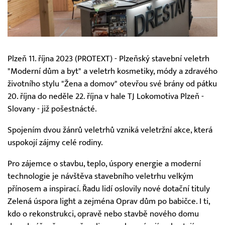
Plzeň 11. října 2023 (PROTEXT) - Plzeňský stavební veletrh
"Moderní dům a byt" a veletrh kosmetiky, módy a zdravého
životního stylu "Žena a domov" otevřou své brány od pátku
20. října do neděle 22. října v hale TJ Lokomotiva Plzeň -
Slovany - již pošestnácté.
Spojením dvou žánrů veletrhů vzniká veletržní akce, která
uspokojí zájmy celé rodiny.
Pro zájemce o stavbu, teplo, úspory energie a moderní
technologie je návštěva stavebního veletrhu velkým
přínosem a inspirací. Řadu lidí oslovily nové dotační tituly
Zelená úspora light a zejména Oprav dům po babičce. I ti,
kdo o rekonstrukci, opravě nebo stavbě nového domu