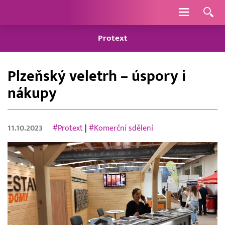
Navigace
Protext
Plzeňský veletrh – úspory i
nákupy
11.10.2023
#Protext
|
#Komerční sdělení