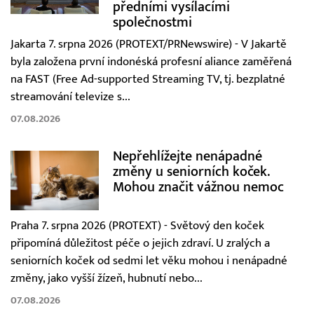
předními vysílacími
společnostmi
Jakarta 7. srpna 2026 (PROTEXT/PRNewswire) - V Jakartě
byla založena první indonéská profesní aliance zaměřená
na FAST (Free Ad-supported Streaming TV, tj. bezplatné
streamování televize s...
07.08.2026
Nepřehlížejte nenápadné
změny u seniorních koček.
Mohou značit vážnou nemoc
Praha 7. srpna 2026 (PROTEXT) - Světový den koček
připomíná důležitost péče o jejich zdraví. U zralých a
seniorních koček od sedmi let věku mohou i nenápadné
změny, jako vyšší žízeň, hubnutí nebo...
07.08.2026