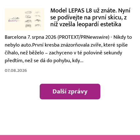
Model LEPAS L8 už znáte. Nyní
se podívejte na první skicu, z
níž vzešla leopardí estetika
Barcelona 7. srpna 2026 (PROTEXT/PRNewswire) - Nikdy to
nebylo auto.První kresba znázorňovala zvíře, které spíše
číhalo, než běželo – zachyceno v té polovině sekundy
předtím, než se dá do pohybu, kdy...
07.08.2026
Další zprávy