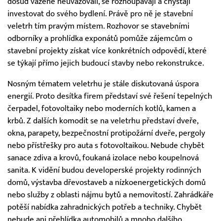
dosud váženě neuvažovali, se rozhoupávají a chystají
investovat do svého bydlení. Právě pro ně je stavební
veletrh tím pravým místem. Rozhovor se stavebními
odborníky a prohlídka exponátů pomůže zájemcům o
stavební projekty získat více konkrétních odpovědí, které
se týkají přímo jejich budoucí stavby nebo rekonstrukce.
Nosným tématem veletrhu je stále diskutovaná úspora
energií. Proto desítka firem představí své řešení tepelných
čerpadel, fotovoltaiky nebo moderních kotlů, kamen a
krbů. Z dalších komodit se na veletrhu představí dveře,
okna, parapety, bezpečnostní protipožární dveře, pergoly
nebo přístřešky pro auta s fotovoltaikou. Nebude chybět
sanace zdiva a krovů, foukaná izolace nebo koupelnová
sanita. K vidění budou developerské projekty rodinných
domů, výstavba dřevostaveb a nízkoenergetických domů
nebo služby z oblasti nájmu bytů a nemovitostí. Zahrádkáře
potěší nabídka zahradnických potřeb a techniky. Chybět
nebude ani přehlídka automobilů a mnoho dalšího.