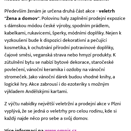
Především ženám je určena druhá část akce -
veletrh
"Žena a domov"
. Polovinu haly zaplnění prodejní expozice
s dámskou módou české výroby, spodním prádlem,
kabelkami, rukavicemi, šperky, módními doplňky. Nejen k
vyzkoušení bude k dispozici dekorativní a pečující
kosmetika, k ochutnání přírodní potravinové doplňky,
čajové směsi, veganská strava nebo hmyzí produkty. K
zútulnění bytu se nabízí bytové dekorace, staročeské
povlečení, vánoční keramika i ozdoby na vánoční
stromeček. Jako vánoční dárek budou vhodné knihy, a
logické hry. Akce zabrousí i do ezoteriky s možným
výkladem Andělskými kartami.
Z výčtu nabídky největší veletržní a prodejní akce v Plzni
vyplývá, že se jedná o veletrhy pro celou rodinu, kde si
každý najde něco pro sebe a svůj domov.
Více informací na
www.omnis.cz.