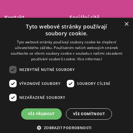
Kontakt
Sociální sítě
×
Tyto webové stránky používají
Barrandov Televizní Studio,
soubory cookie.
a.s.
Kříženeckého nám. 322
Tyto webové stránky používají soubory cookie ke zlepšení
uživatelského zážitku. Používáním našich webových stránek
152 00 Praha 5
souhlasíte se všemi soubory cookie v souladu s našimi zásadami
IČ 416 93 311
používání souborů cookie.
Více informací
dotazy@barrandov.tv
NEZBYTNĚ NUTNÉ SOUBORY
VÝKONOVÉ SOUBORY
SOUBORY CÍLENÍ
© 2008–2026 EMPRESA MEDIA, a.s. Všechna práva vyhrazena.
Kompletní pravidla využívání obsahu webu
najdete ZDE
.
NEZAŘAZENÉ SOUBORY
Zásady ochrany osobních a dalších zpracovávaných údajů
.
Nastavení Cookies
.
Informace o měření sledovanosti videa ve video archivu
VŠE PŘIJMOUT
VŠE ODMÍTNOUT
Nielsen Digital Measurement
. Využíváme grafické podklady z
depositphotos.com
.
ZOBRAZIT PODROBNOSTI