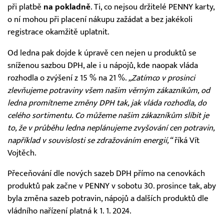
při platbě
na pokladně
. Ti, co nejsou držitelé PENNY karty,
o ní mohou při placení nákupu zažádat a bez jakékoli
registrace okamžitě uplatnit.
Od ledna pak dojde k úpravě cen nejen u produktů se
sníženou sazbou DPH, ale i u nápojů, kde naopak vláda
rozhodla o zvýšení z 15 % na 21 %.
„Zatímco v prosinci
zlevňujeme potraviny všem našim věrným zákazníkům, od
ledna promítneme změny DPH tak, jak vláda rozhodla, do
celého sortimentu. Co můžeme našim zákazníkům slíbit je
to, že v průběhu ledna neplánujeme zvyšování cen potravin,
například v souvislosti se zdražováním energií,“
říká Vít
Vojtěch.
Přeceňování dle nových sazeb DPH přímo na cenovkách
produktů pak začne v PENNY v sobotu 30. prosince tak, aby
byla změna sazeb potravin, nápojů a dalších produktů dle
vládního nařízení platná k 1. 1. 2024.