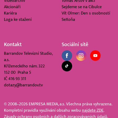
Videoarchiv
Tomáš Arsov v akci
Akcionáři
Sejdeme se na Cibulce
Kariéra
Vít Olmer: Den s osobností
Loga ke stažení
SeXoňa
Kontakt
Sociální sítě
Barrandov Televizní Studio,
a.s.
Kříženeckého nám. 322
152 00 Praha 5
IČ 416 93 311
dotazy@barrandov.tv
© 2008–2026 EMPRESA MEDIA, a.s. Všechna práva vyhrazena.
Kompletní pravidla využívání obsahu webu
najdete ZDE
.
Zásady ochrany osobních a dalších zpracovávaných údajů
.