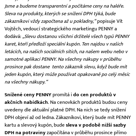
Jsme a budeme transparentní a počítáme ceny na haléře.
Sleva na produkty, kterých se snížení DPH týká, bude
zákazníkovi vždy započtena až u pokladny,“
popisuje Vít
Vojtěch, vedoucí strategického marketingu PENNY a
dodává:
„Slevu dostanou všichni držitelé všech typů PENNY
karet, kteří předloží speciální kupón. Ten najdou v našich
letácích, na našich sociálních sítích, na našem webu nebo v
samotné aplikaci PENNY. Na všechny nákupy v průběhu
prosince pak dostane tento zákazník slevu, když bude mít
jeden kupón, který může používat opakovaně po celý měsíc
na všechny nákupy.“
Snížené ceny PENNY
promítá i
do cen produktů v
akčních nabídkách
. Na cenovkách produktů budou ceny
uvedeny dle aktuální platné DPH. Na nich se tedy snížení
DPH objeví až od ledna. Zákazníkovi, který bude mít PENNY
kartu a slevový kupón, bude
sleva v podobě nižší sazby
DPH na potraviny
započítána v průběhu prosince přímo