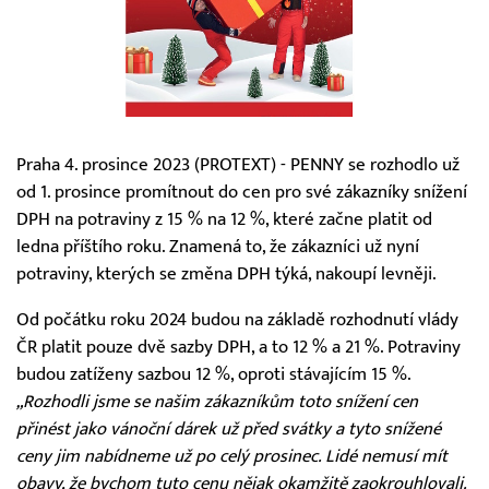
Praha 4. prosince 2023 (PROTEXT) - PENNY se rozhodlo už
od 1. prosince promítnout do cen pro své zákazníky snížení
DPH na potraviny z 15 % na 12 %, které začne platit od
ledna příštího roku. Znamená to, že zákazníci už nyní
potraviny, kterých se změna DPH týká, nakoupí levněji.
Od počátku roku 2024 budou na základě rozhodnutí vlády
ČR platit pouze dvě sazby DPH, a to 12 % a 21 %. Potraviny
budou zatíženy sazbou 12 %, oproti stávajícím 15 %.
„Rozhodli jsme se našim zákazníkům toto snížení cen
přinést jako vánoční dárek už před svátky a tyto snížené
ceny jim nabídneme už po celý prosinec. Lidé nemusí mít
obavy, že bychom tuto cenu nějak okamžitě zaokrouhlovali.