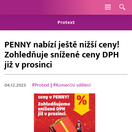
Navigace
Protext
PENNY nabízí ještě nižší ceny!
Zohledňuje snížené ceny DPH
již v prosinci
04.12.2023
#Protext
|
#Komerční sdělení