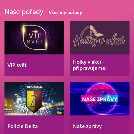
Naše pořady
Všechny pořady
Holky v akci -
VIP svět
připravujeme!
Policie Delta
Naše zprávy