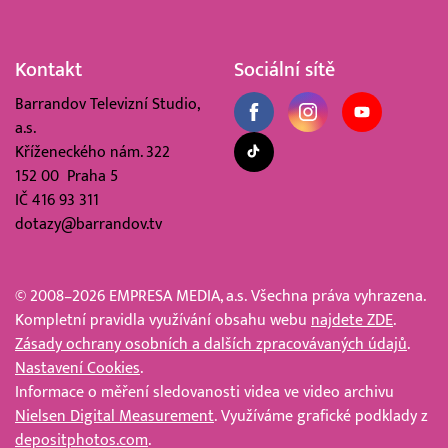
Kontakt
Sociální sítě
Barrandov Televizní Studio,
a.s.
Kříženeckého nám. 322
152 00 Praha 5
IČ 416 93 311
dotazy@barrandov.tv
© 2008–2026 EMPRESA MEDIA, a.s. Všechna práva vyhrazena.
Kompletní pravidla využívání obsahu webu
najdete ZDE
.
Zásady ochrany osobních a dalších zpracovávaných údajů
.
Nastavení Cookies
.
Informace o měření sledovanosti videa ve video archivu
Nielsen Digital Measurement
. Využíváme grafické podklady z
depositphotos.com
.