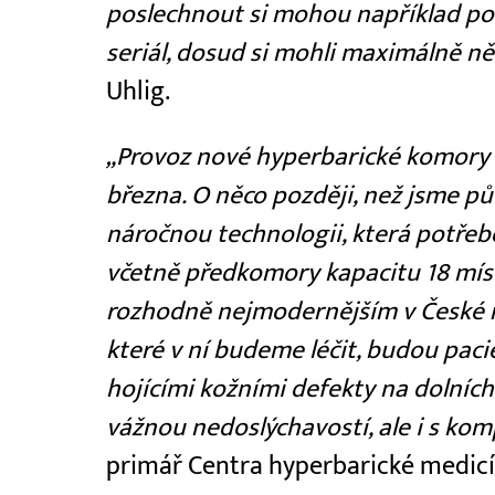
poslechnout si mohou například po
seriál, dosud si mohli maximálně ně
Uhlig.
„Provoz nové hyperbarické komory 
března. O něco později, než jsme pů
náročnou technologii, která potřeb
včetně předkomory kapacitu 18 míst
rozhodně nejmodernějším v České re
které v ní budeme léčit, budou paci
hojícími kožními defekty na dolních
vážnou nedoslýchavostí, ale i s ko
primář Centra hyperbarické medic