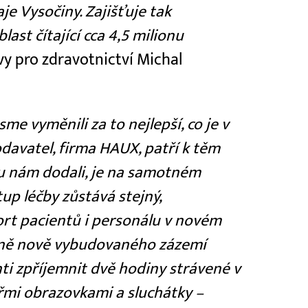
je Vysočiny. Zajišťuje tak
st čítající cca 4,5 milionu
y pro zdravotnictví Michal
me vyměnili za to nejlepší, co je v
odavatel, firma HAUX, patří k těm
ou nám dodali, je na samotném
tup léčby zůstává stejný,
ort pacientů i personálu v novém
tně nově vybudovaného zázemí
ti zpříjemnit dvě hodiny strávené v
mi obrazovkami a sluchátky –