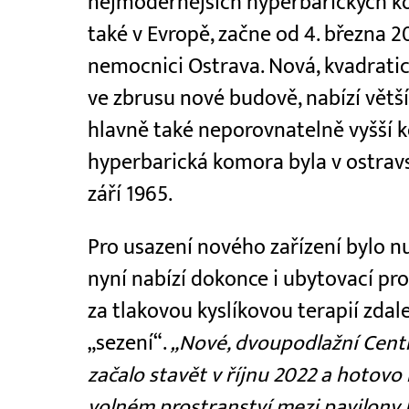
nejmodernějších hyperbarických ko
také v Evropě, začne od 4. března 
nemocnici Ostrava. Nová, kvadrati
ve zbrusu nové budově, nabízí větš
hlavně také neporovnatelně vyšší k
hyperbarická komora byla v ostrav
září 1965.
Pro usazení nového zařízení bylo n
nyní nabízí dokonce i ubytovací pro
za tlakovou kyslíkovou terapií zdal
„sezení“.
„Nové, dvoupodlažní Cent
začalo stavět v říjnu 2022 a hotovo 
volném prostranství mezi pavilony 