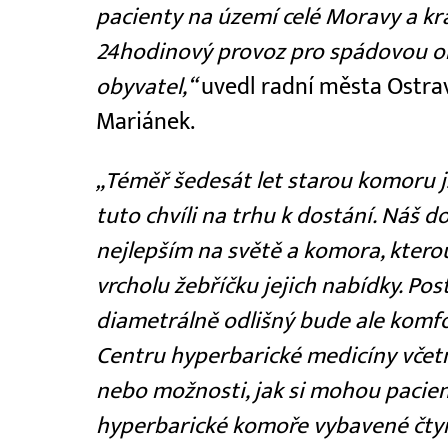
pacienty na území celé Moravy a kra
24hodinový provoz pro spádovou obla
obyvatel,“
uvedl radní města Ostrav
Mariánek.
„Téměř šedesát let starou komoru js
tuto chvíli na trhu k dostání. Náš d
nejlepším na světě a komora, kter
vrcholu žebříčku jejich nabídky. Pos
diametrálně odlišný bude ale komf
Centru hyperbarické medicíny vče
nebo možnosti, jak si mohou pacien
hyperbarické komoře vybavené čtyř