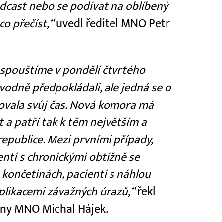
dcast nebo se podívat na oblíbený
co přečíst,“
uvedl ředitel MNO Petr
spouštíme v pondělí čtvrtého
vodně předpokládali, ale jedná se o
ovala svůj čas. Nová komora má
 a patří tak k těm největším a
publice. Mezi prvními případy,
enti s chronickými obtížně se
 končetinách, pacienti s náhlou
mplikacemi závažných úrazů,“
řekl
íny MNO Michal Hájek.