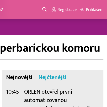
ma
Registrace
Přihlášení
hyperbarickou komoru
Nejnovější
Nejčtenější
10:45
ORLEN otevřel první
automatizovanou