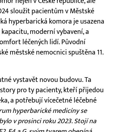
mor nejen v České republice, ale
2024 sloužit pacientům v Městské
cká hyperbarická komora je usazena
í kapacitu, moderní vybavení, a
omfort léčených lidí. Původní
ské městské nemocnici spuštěna 11.
utné vystavět novou budovu. Ta
story pro ty pacienty, kteří přijedou
eka, a potřebují vícečetné léčebné
rum hyperbarické medicíny se
bylo v prosinci roku 2023. Stojí na
E2, E4 a G, svým tvarem obepíná