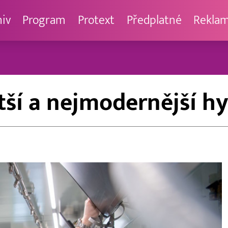
hiv
Program
Protext
Předplatné
Rekla
ětší a nejmodernější 