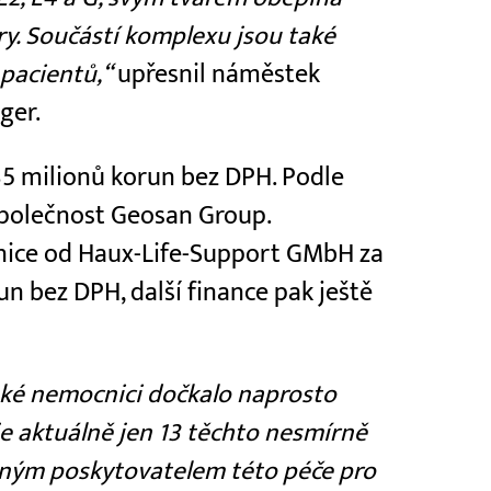
ry. Součástí komplexu jsou také
pacientů,“
upřesnil náměstek
ger.
35 milionů korun bez DPH. Podle
a společnost Geosan Group.
ice od Haux-Life-Support GMbH za
un bez DPH, další finance pak ještě
ské nemocnici dočkalo naprosto
je aktuálně jen 13 těchto nesmírně
ediným poskytovatelem této péče pro