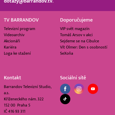
dotazy@barrandov.tv
.
TV BARRANDOV
Doporučujeme
Televizní program
VIP svět magazín
Videoarchiv
Tomáš Arsov v akci
Akcionáři
Sejdeme se na Cibulce
Kariéra
Vít Olmer: Den s osobností
Loga ke stažení
SeXoňa
Kontakt
Sociální sítě
Barrandov Televizní Studio,
a.s.
Kříženeckého nám. 322
152 00 Praha 5
IČ 416 93 311