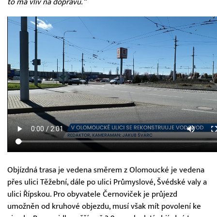
to má vliv na dopravu.“
Objízdná trasa je vedena směrem z Olomoucké je vedena
přes ulici Těžební, dále po ulici Průmyslové, Švédské valy a
ulici Řípskou. Pro obyvatele Černoviček je průjezd
umožněn od kruhové objezdu, musí však mít povolení ke