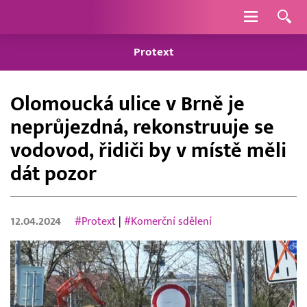
Navigace
Protext
Olomoucká ulice v Brně je
neprůjezdná, rekonstruuje se
vodovod, řidiči by v místě měli
dát pozor
12.04.2024
#Protext
|
#Komerční sdělení