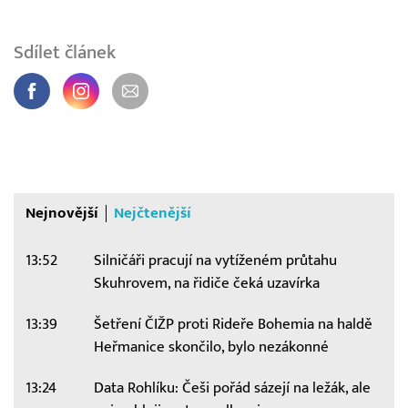
Sdílet článek
Nejnovější
Nejčtenější
13:52
Silničáři pracují na vytíženém průtahu
Skuhrovem, na řidiče čeká uzavírka
13:39
Šetření ČIŽP proti Rideře Bohemia na haldě
Heřmanice skončilo, bylo nezákonné
13:24
Data Rohlíku: Češi pořád sázejí na ležák, ale