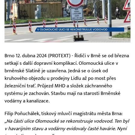
Brno 12. dubna 2024 (PROTEXT) - Řidiči v Brně se od března
setkají s další dopravní komplikací. Olomoucká ulice v
brněnské Slatině je uzavřena. Jedná se o úsek od
kruhového objezdu u prodejny Lidlu až po most přes
železniční trať. Průjezd MHD a složek záchranného
systému je zachován. Stavbu mají na starosti Brněnské
vodárny a kanalizace.
Filip Poňuchálek, tiskový mluvčí magistrátu města Brna:
„Na části ulice Olomoucké se rekonstruuje vodovod. Ten byl
v havarijním stavu a vodárny evidovaly časté havárie. Nyní