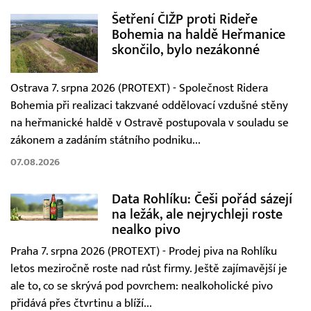
Šetření ČIŽP proti Rideře
Bohemia na haldě Heřmanice
skončilo, bylo nezákonné
Ostrava 7. srpna 2026 (PROTEXT) - Společnost Ridera
Bohemia při realizaci takzvané oddělovací vzdušné stěny
na heřmanické haldě v Ostravě postupovala v souladu se
zákonem a zadáním státního podniku...
07.08.2026
Data Rohlíku: Češi pořád sázejí
na ležák, ale nejrychleji roste
nealko pivo
Praha 7. srpna 2026 (PROTEXT) - Prodej piva na Rohlíku
letos meziročně roste nad růst firmy. Ještě zajímavější je
ale to, co se skrývá pod povrchem: nealkoholické pivo
přidává přes čtvrtinu a blíží...