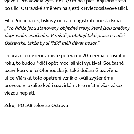
vjezdu. Pro vozidla vyšší než 3,9 m pak platí objízdná trasa
po ulici Ostravské směrem na sjezd k Hviezdoslavově ulici.
Filip Poňuchálek, tiskový mluvčí magistrátu města Brna:
„Pro řidiče jsou stanoveny objízdné trasy, které jsou značeny
dopravním značením. V místě probíhají také práce na ulici
Ostravské, takže by si řidiči měli dávat pozor.“
Dopravní omezení v místě potrvá do 20. června letošního
roku, to budou řidiči opět moci silnici využívat. Současně
uzavírkou v ulicí Olomoucká je také dočasně uzavřena
ulice Vlárská, toto opatření vzniklo kvůli zvýšenému
provozu v lokalitě kvůli uzavírkám. Pro místní však zákaz
vjezdu neplatí.
Zdroj: POLAR televize Ostrava