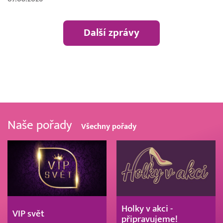
Další zprávy
Naše pořady
Všechny pořady
Holky v akci -
VIP svět
připravujeme!