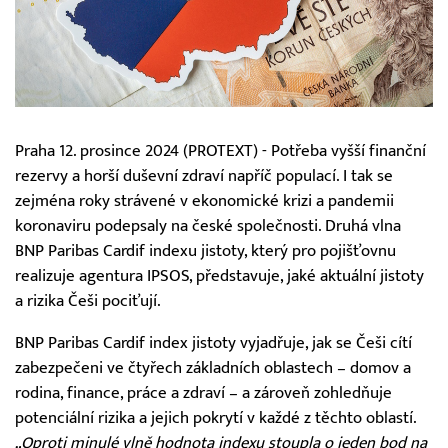
Praha 12. prosince 2024 (PROTEXT) - Potřeba vyšší finanční
rezervy a horší duševní zdraví napříč populací. I tak se
zejména roky strávené v ekonomické krizi a pandemii
koronaviru podepsaly na české společnosti. Druhá vlna
BNP Paribas Cardif indexu jistoty, který pro pojišťovnu
realizuje agentura IPSOS, představuje, jaké aktuální jistoty
a rizika Češi pociťují.
BNP Paribas Cardif index jistoty vyjadřuje, jak se Češi cítí
zabezpečeni ve čtyřech základních oblastech – domov a
rodina, finance, práce a zdraví – a zároveň zohledňuje
potenciální rizika a jejich pokrytí v každé z těchto oblastí.
„Oproti minulé vlně hodnota indexu stoupla o jeden bod na