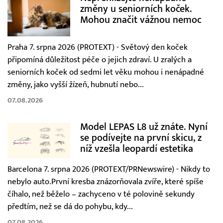
změny u seniorních koček.
Mohou značit vážnou nemoc
Praha 7. srpna 2026 (PROTEXT) - Světový den koček
připomíná důležitost péče o jejich zdraví. U zralých a
seniorních koček od sedmi let věku mohou i nenápadné
změny, jako vyšší žízeň, hubnutí nebo...
07.08.2026
Model LEPAS L8 už znáte. Nyní
se podívejte na první skicu, z
níž vzešla leopardí estetika
Barcelona 7. srpna 2026 (PROTEXT/PRNewswire) - Nikdy to
nebylo auto.První kresba znázorňovala zvíře, které spíše
číhalo, než běželo – zachyceno v té polovině sekundy
předtím, než se dá do pohybu, kdy...
07.08.2026