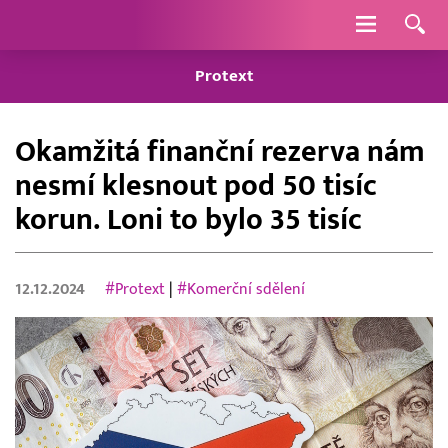
Navigace
Protext
Okamžitá finanční rezerva nám
nesmí klesnout pod 50 tisíc
korun. Loni to bylo 35 tisíc
12.12.2024
#Protext
|
#Komerční sdělení