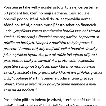
Pojištění je také velký nositel jistoty, tu z něj čerpá téměř
60 procent lidí, kteří ho mají sjednané. Češi jsou ale
obecně podpojištění. Mladí do 24 let zpravidla nemají
žádné pojištění, a proto musejí často sahat po financích
jinde.
„Například ztrátu zaměstnání hradila více než třetina
Čechů (36 procent) z finanční rezervy, dalších 12 procent si
půjčilo od blízkých. Naopak z pojištění to bylo pouze 5
procent. V momentě, kdy mají lidé velké finanční závazky
jako například hypotéku, pro ně může být výpad příjmu i
přes pomoc blízkých likvidační, a proto vidíme sjednání
pojištění schopnosti splácet, díky kterému mohou svoje
závazky splácet i bez příjmu, jako klíčové (viz příloha, grafika
č. 2),“
doplňuje Martin Steiner a dodává:
„Pilíř práce je
oblast, která je před riziky pokrytá úplně nejméně a nyní
stojí na 44 bodech.“
Posledním pilířem indexu je zdraví, které se opět umístilo
nejníže, tentokrát se 41 body. Většina starší generace se