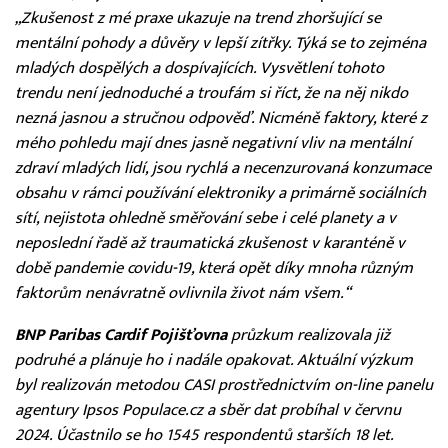
„Zkušenost z mé praxe ukazuje na trend zhoršující se
mentální pohody a důvěry v lepší zítřky. Týká se to zejména
mladých dospělých a dospívajících. Vysvětlení tohoto
trendu není jednoduché a troufám si říct, že na něj nikdo
nezná jasnou a stručnou odpověď. Nicméně faktory, které z
mého pohledu mají dnes jasně negativní vliv na mentální
zdraví mladých lidí, jsou rychlá a necenzurovaná konzumace
obsahu v rámci používání elektroniky a primárně sociálních
sítí, nejistota ohledně směřování sebe i celé planety a v
neposlední řadě až traumatická zkušenost v karanténě v
době pandemie covidu-19, která opět díky mnoha různým
faktorům nenávratně ovlivnila život nám všem.“
BNP Paribas Cardif Pojišťovna
průzkum realizovala již
podruhé a plánuje ho i nadále opakovat. Aktuální výzkum
byl realizován metodou CASI prostřednictvím on-line panelu
agentury Ipsos Populace.cz a sběr dat probíhal v červnu
2024. Účastnilo se ho 1545 respondentů starších 18 let.