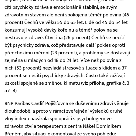
cítí psychicky zdráva a emocionálně stabilní, se svým
zdravotním stavem ale není spokojena téměř polovina (45
procent) Čechů ve věku 55 do 65 let. Lidé od 45 do 54 let
konzumují vysoké dávky kofeinu a téměř polovina se
nestravuje zdravě. Čtvrtina (26 procent) Čechů se necítí
být psychicky zdráva, což představuje další pokles oproti
předchozímu měření (23 procent), a problémy se dostavují
zejména u mladých od 18 do 24 let. Více než polovina z
nich (53 procent) nezvládá stresové situace s klidem a 37
procent se necítí psychicky zdravých. Často také zažívají
úzkosti spojené se změnou klimatu (viz příloha, grafika č. 3
a č. 4).
BNP Paribas Cardif Pojišťovna se duševnímu zdraví věnuje
dlouhodobě, a proto v rámci zveřejnění výsledků druhé
vlny indexu navázala spolupráci s psychologem ve
zdravotnictví a terapeutem z centra Nákel Dominikem
Břeněm, aby situaci okomentoval ze svého pohledu: