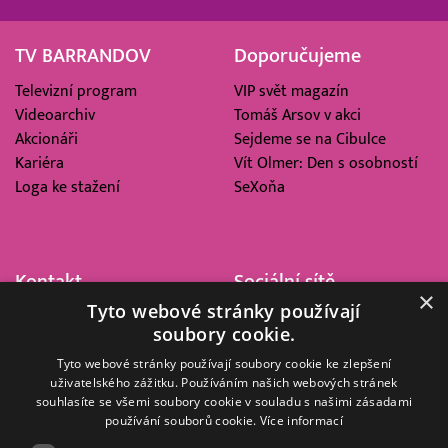
TV BARRANDOV
Doporučujeme
Televizní program
VIP svět magazín
Videoarchiv
Tomáš Arsov v akci
Akcionáři
Sejdeme se na Cibulce
Kariéra
Vít Olmer: Den s osobností
Loga ke stažení
SeXoňa
Kontakt
Sociální sítě
×
Tyto webové stránky používají
Barrandov Televizní Studio,
soubory cookie.
a.s.
Kříženeckého nám. 322
Tyto webové stránky používají soubory cookie ke zlepšení
uživatelského zážitku. Používáním našich webových stránek
152 00 Praha 5
souhlasíte se všemi soubory cookie v souladu s našimi zásadami
IČ 416 93 311
používání souborů cookie.
Více informací
dotazy@barrandov.tv