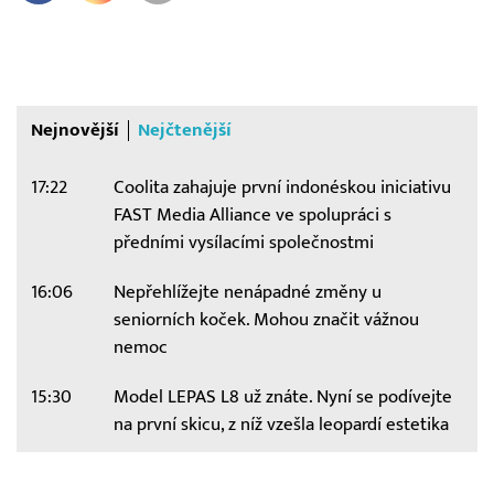
Nejnovější
Nejčtenější
17:22
Coolita zahajuje první indonéskou iniciativu
FAST Media Alliance ve spolupráci s
předními vysílacími společnostmi
16:06
Nepřehlížejte nenápadné změny u
seniorních koček. Mohou značit vážnou
nemoc
15:30
Model LEPAS L8 už znáte. Nyní se podívejte
na první skicu, z níž vzešla leopardí estetika