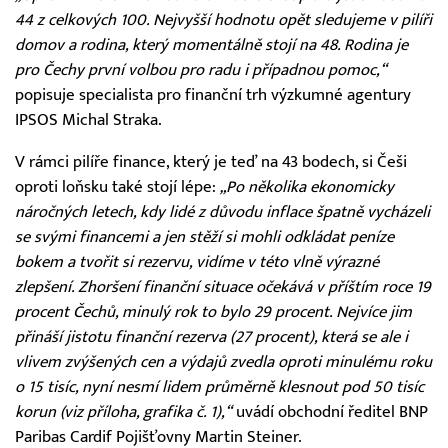
44 z celkových 100. Nejvyšší hodnotu opět sledujeme v pilíři
domov a rodina, který momentálně stojí na 48. Rodina je
pro Čechy první volbou pro radu i případnou pomoc,“
popisuje specialista pro finanční trh výzkumné agentury
IPSOS Michal Straka.
V rámci pilíře finance, který je teď na 43 bodech, si Češi
oproti loňsku také stojí lépe:
„Po několika ekonomicky
náročných letech, kdy lidé z důvodu inflace špatně vycházeli
se svými financemi a jen stěží si mohli odkládat peníze
bokem a tvořit si rezervu, vidíme v této vlně výrazné
zlepšení. Zhoršení finanční situace očekává v příštím roce 19
procent Čechů, minulý rok to bylo 29 procent. Nejvíce jim
přináší jistotu finanční rezerva (27 procent), která se ale i
vlivem zvýšených cen a výdajů zvedla oproti minulému roku
o 15 tisíc, nyní nesmí lidem průměrně klesnout pod 50 tisíc
korun (viz příloha, grafika č. 1),“
uvádí obchodní ředitel BNP
Paribas Cardif Pojišťovny Martin Steiner.