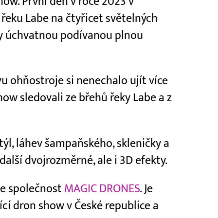
ow. První den v roce 2023 v
řeku Labe na čtyřicet světelných
ly úchvatnou podívanou plnou
u ohňostroje si nenechalo ujít více
show sledovali ze břehů řeky Labe a z
týl, láhev šampaňského, skleničky a
další dvojrozměrné, ale i 3D efekty.
je společnost
MAGIC DRONES
. Je
ící dron show v České republice a