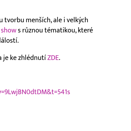
 tvorbu menších, ale i velkých
 show
s různou tématikou, které
álostí.
je ke zhlédnutí
ZDE
.
?v=9LwjBN0dtDM&t=541s