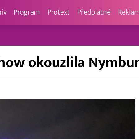
hiv
Program
Protext
Předplatné
Rekla
how okouzlila Nymbu