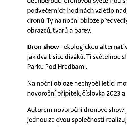
dechberoucí dronovou světelnou sh
podvečerních hodinách vzlétlo nad 
dronů. Ty na noční obloze předved
obrazců, tvarů a barev.
Dron show
- ekologickou alternativ
jak dva tisíce diváků. Ti světelnou 
Parku Pod Hradbami.
Na noční obloze nechyběl letící mo
novoroční přípitek, číslovka 2023 a 
Autorem novoroční dronové show 
jednou ze dvou společností realizuj