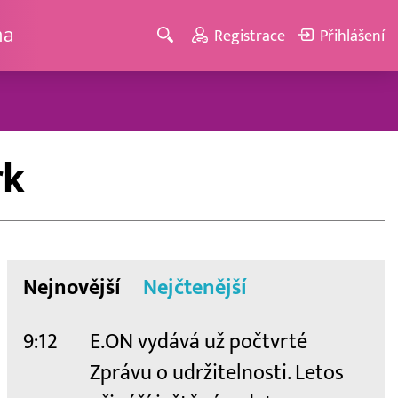
ma
Registrace
Přihlášení
rk
Nejnovější
Nejčtenější
9:12
E.ON vydává už počtvrté
Zprávu o udržitelnosti. Letos