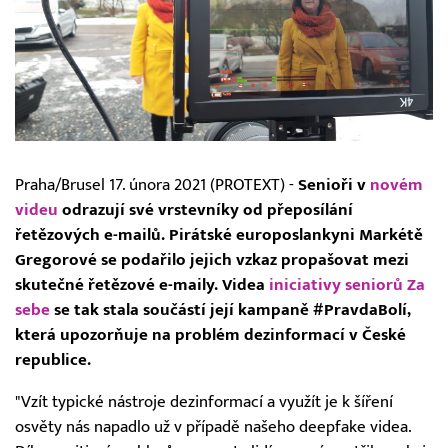
Praha/Brusel 17. února 2021 (PROTEXT) -
Senioři v
novém
videu
odrazují své vrstevníky od přeposílání
řetězových e-mailů. Pirátské europoslankyni Markétě
Gregorové se podařilo jejich vzkaz propašovat mezi
skutečné řetězové e-maily. Videa
iniciativy seniorů Za
sebe
se tak stala součástí její kampaně #PravdaBolí,
která upozorňuje na problém dezinformací v České
republice.
"Vzít typické nástroje dezinformací a využít je k šíření
osvěty nás napadlo už v případě našeho deepfake videa.