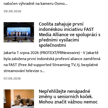
natočen výhradně na kameru Osmo...
08.08.2026
Coolita zahajuje první
indonéskou iniciativu FAST
Media Alliance ve spolupráci s
předními vysílacími
společnostmi
Jakarta 7. srpna 2026 (PROTEXT/PRNewswire) - V Jakartě
byla založena první indonéská profesní aliance zaměřená
na FAST (Free Ad-supported Streaming TV, tj. bezplatné
streamování televize s...
07.08.2026
Nepřehlížejte nenápadné
změny u seniorních koček.
Mohou značit vážnou nemoc