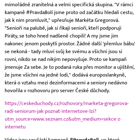
mimořádně zranitelná a velmi specifická skupina. "V rámci
kampaně #PravdaBolí jsme proto od začátku hledali cestu,
jak k nim promluvit," upřesňuje Markéta Gregorová.
"Senioři na palubě, jak si říkají senioři, kteří podporují
Piráty, se toho hned nadšeně chopili! A my jsme jim
nakonec jenom poskytli prostor. Žádné další 'přemluv bábu'
se nekoná - tady mluví svůj ke svému a všichni jsou si
rovni, nikdo se nad nikým nepovyšuje. Proto se kampaň
jmenuje Za sebe. Je to podaná ruka přes monitor a ujištění,
že jsme všichni na jedné lodi," dodává europoslankyně,
která o vztahu mezi dezinformacemi a seniory nedávno
hovořila v rozhovoru pro server České důchody.
https://ceskeduchody.cz/rozhovory/marketa-gregorova-
radi-seniorum-jak-poznat-internetove-lzi?
utm_source=www.seznam.cz&utm_medium=sekce-z-
internetu
Videa jsou součástí kampaně
#PravdaBolí
, ve které