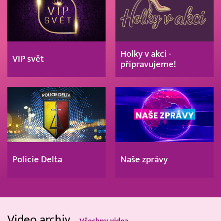
Holky v akci -
VIP svět
připravujeme!
Policie Delta
Naše zprávy
Video archiv
Všechny videa