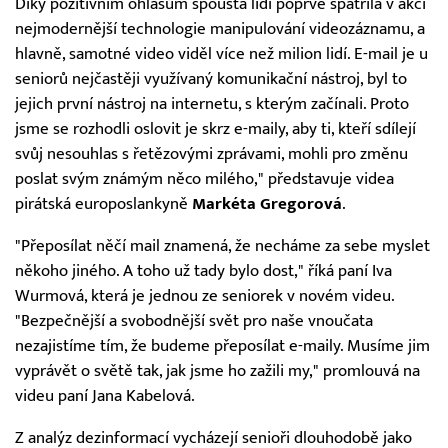
Díky pozitivním ohlasům spousta lidí poprvé spatřila v akci
nejmodernější technologie manipulování videozáznamu, a
hlavně, samotné video viděl více než milion lidí. E-mail je u
seniorů nejčastěji využívaný komunikační nástroj, byl to
jejich první nástroj na internetu, s kterým začínali. Proto
jsme se rozhodli oslovit je skrz e-maily, aby ti, kteří sdílejí
svůj nesouhlas s řetězovými zprávami, mohli pro změnu
poslat svým známým něco milého," představuje videa
pirátská europoslankyně
Markéta Gregorová
.
"Přeposílat něčí mail znamená, že necháme za sebe myslet
někoho jiného. A toho už tady bylo dost," říká paní Iva
Wurmová, která je jednou ze seniorek v novém videu.
"Bezpečnější a svobodnější svět pro naše vnoučata
nezajistíme tím, že budeme přeposílat e-maily. Musíme jim
vyprávět o světě tak, jak jsme ho zažili my," promlouvá na
videu paní Jana Kabelová.
Z analýz dezinformací vycházejí senioři dlouhodobě jako