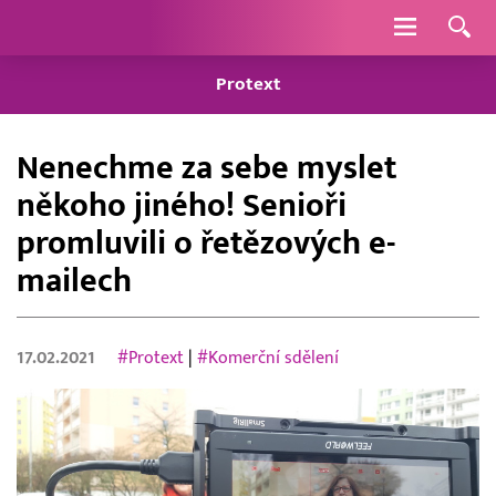
Navigace
Protext
Nenechme za sebe myslet
někoho jiného! Senioři
promluvili o řetězových e-
mailech
17.02.2021
#Protext
|
#Komerční sdělení