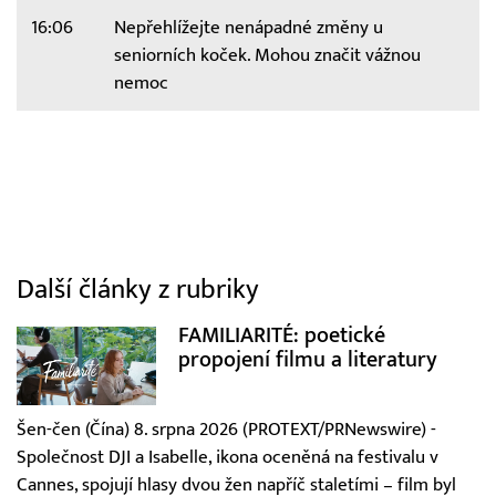
16:06
Nepřehlížejte nenápadné změny u
seniorních koček. Mohou značit vážnou
nemoc
Další články z rubriky
FAMILIARITÉ: poetické
propojení filmu a literatury
Šen-čen (Čína) 8. srpna 2026 (PROTEXT/PRNewswire) -
Společnost DJI a Isabelle, ikona oceněná na festivalu v
Cannes, spojují hlasy dvou žen napříč staletími – film byl