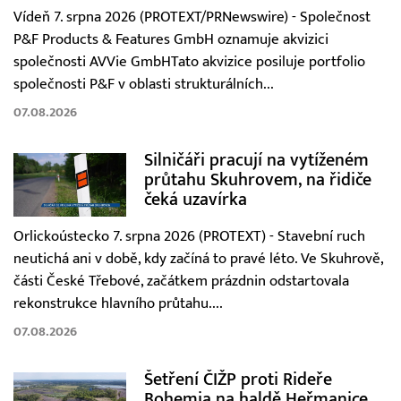
Vídeň 7. srpna 2026 (PROTEXT/PRNewswire) - Společnost
P&F Products & Features GmbH oznamuje akvizici
společnosti AVVie GmbHTato akvizice posiluje portfolio
společnosti P&F v oblasti strukturálních...
07.08.2026
Silničáři pracují na vytíženém
průtahu Skuhrovem, na řidiče
čeká uzavírka
Orlickoústecko 7. srpna 2026 (PROTEXT) - Stavební ruch
neutichá ani v době, kdy začíná to pravé léto. Ve Skuhrově,
části České Třebové, začátkem prázdnin odstartovala
rekonstrukce hlavního průtahu....
07.08.2026
Šetření ČIŽP proti Rideře
Bohemia na haldě Heřmanice