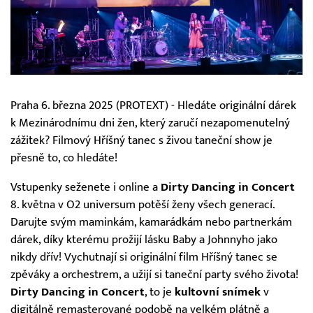
Praha 6. března 2025 (PROTEXT) - Hledáte originální dárek
k Mezinárodnímu dni žen, který zaručí nezapomenutelný
zážitek? Filmový Hříšný tanec s živou taneční show je
přesně to, co hledáte!
Vstupenky seženete i online a
Dirty Dancing in Concert
8. května v O2 universum potěší ženy všech generací.
Darujte svým maminkám, kamarádkám nebo partnerkám
dárek, díky kterému prožijí lásku Baby a Johnnyho jako
nikdy dřív! Vychutnají si originální film Hříšný tanec se
zpěváky a orchestrem, a užijí si taneční party svého života!
Dirty Dancing in Concert
, to je
kultovní snímek
v
digitálně remasterované podobě na velkém plátně a