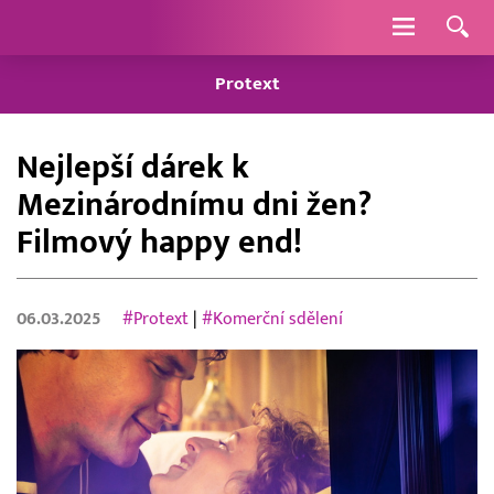
Navigace
Protext
Nejlepší dárek k
Mezinárodnímu dni žen?
Filmový happy end!
06.03.2025
#Protext
|
#Komerční sdělení