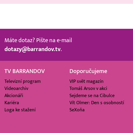
Máte dotaz? Pište na e-mail
dotazy@barrandov.tv
.
TV BARRANDOV
Doporučujeme
Televizní program
VIP svět magazín
Videoarchiv
Tomáš Arsov v akci
Akcionáři
Sejdeme se na Cibulce
Kariéra
Vít Olmer: Den s osobností
Loga ke stažení
SeXoňa