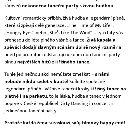
zároveň
nekonečná taneční party s živou hudbou
.
Kultovní romantický příběh, živá hudba a legendární písně,
které si zpívají celé generace. „The Time of My Life“,
„Hungry Eyes“ nebo „She’s Like The Wind“ – tyto hity vás
přenesou do léta plného vášně a tance.
Živá kapela a
zpěváci dodají slavným scénám úplně nový rozměr
a
hned po promítání odstartují nekonečnou taneční party
plnou
největších hitů z Hříšného tance
.
Tuhle jedinečnou akci nemůžete zmeškat –
s námi
nebude nikdo sedět v koutě
! Sdílejte společně
legendární příběh i vášnivé taneční kroky.
Hříšný tanec na
plátně i na parketu
, to je láska, hudba a tanec v jednom -
poprvé v České republice! Dirty Dancing in concert s
jedinečnou taneční party:
Protože každá žena si zaslouží svůj filmový happy end!