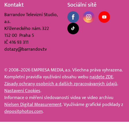
Kontakt
Sociální sítě
Barrandov Televizní Studio,
a.s.
Kříženeckého nám. 322
152 00 Praha 5
IČ 416 93 311
dotazy@barrandov.tv
© 2008–2026 EMPRESA MEDIA, a.s. Všechna práva vyhrazena.
Kompletní pravidla využívání obsahu webu
najdete ZDE
.
Zásady ochrany osobních a dalších zpracovávaných údajů
.
Nastavení Cookies
.
Informace o měření sledovanosti videa ve video archivu
Nielsen Digital Measurement
. Využíváme grafické podklady z
depositphotos.com
.