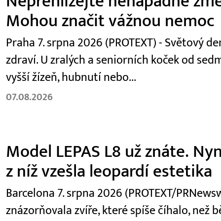
Nepřehlížejte nenápadné změ
Mohou značit vážnou nemoc
Praha 7. srpna 2026 (PROTEXT) - Světový den
zdraví. U zralých a seniorních koček od se
vyšší žízeň, hubnutí nebo...
07.08.2026
Model LEPAS L8 už znáte. Nyní
z níž vzešla leopardí estetika
Barcelona 7. srpna 2026 (PROTEXT/PRNewswir
znázorňovala zvíře, které spíše číhalo, než 