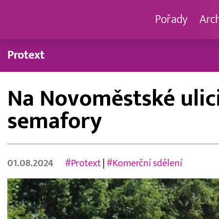
Pořady
Arc
Protext
Na Novoměstské ulici
semafory
01.08.2024
#Protext
|
#Komerční sdělení