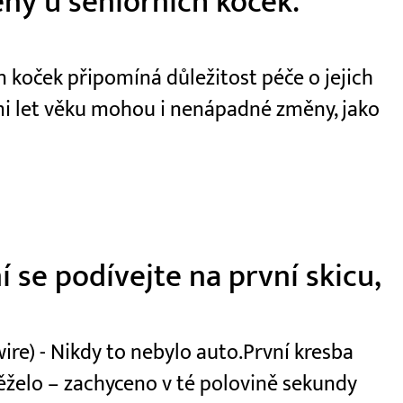
ny u seniorních koček.
 koček připomíná důležitost péče o jejich
dmi let věku mohou i nenápadné změny, jako
 se podívejte na první skicu,
e) - Nikdy to nebylo auto.První kresba
běželo – zachyceno v té polovině sekundy