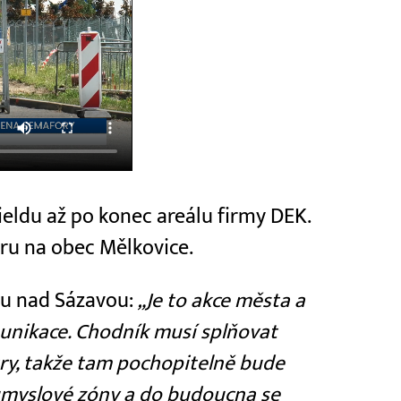
ieldu až po konec areálu firmy DEK.
ěru na obec Mělkovice.
ru nad Sázavou:
„Je to akce města a
unikace. Chodník musí splňovat
y, takže tam pochopitelně bude
průmyslové zóny a do budoucna se