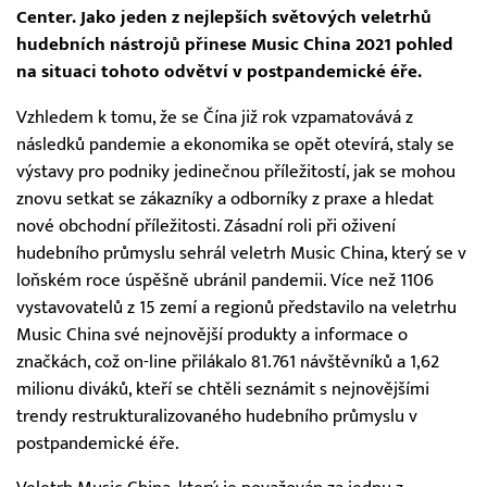
Center. Jako jeden z nejlepších světových veletrhů
hudebních nástrojů přinese Music China 2021 pohled
na situaci tohoto odvětví v postpandemické éře.
Vzhledem k tomu, že se Čína již rok vzpamatovává z
následků pandemie a ekonomika se opět otevírá, staly se
výstavy pro podniky jedinečnou příležitostí, jak se mohou
znovu setkat se zákazníky a odborníky z praxe a hledat
nové obchodní příležitosti. Zásadní roli při oživení
hudebního průmyslu sehrál veletrh Music China, který se v
loňském roce úspěšně ubránil pandemii. Více než 1106
vystavovatelů z 15 zemí a regionů představilo na veletrhu
Music China své nejnovější produkty a informace o
značkách, což on-line přilákalo 81.761 návštěvníků a 1,62
milionu diváků, kteří se chtěli seznámit s nejnovějšími
trendy restrukturalizovaného hudebního průmyslu v
postpandemické éře.