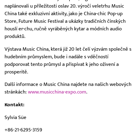
naplánovali u příležitosti oslav 20. výročí veletrhu Music
China také exkluzivní aktivity, jako je China-chic Pop-up
Store, Future Music Festival a ukázky tradičních čínských
houslí er-chu, ručně vyráběných kytar a módních audio
produktů.
Výstava Music China, která již 20 let čelí výzvám společně s
hudebním průmyslem, bude i nadále s vděčností
podporovat tento průmysl a přispívat k jeho oživení a
prosperitě.
Další informace o Music China najdete na našich webových
stránkách:
www.musicchina-expo.com
.
Kontakt:
Sylvia Süe
+86-21-6295-3159