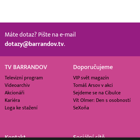
Máte dotaz? Pište na e-mail
dotazy@barrandov.tv
.
TV BARRANDOV
Doporučujeme
Televizní program
VIP svět magazín
Videoarchiv
Tomáš Arsov v akci
Akcionáři
Sejdeme se na Cibulce
Kariéra
Vít Olmer: Den s osobností
Loga ke stažení
SeXoňa
Kontakt
Sociální sítě