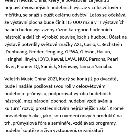
Veletrh Music China, který je považován za jednu z
nejnavštěvovanějších hudebních výstav v celosvětovém
měřítku, se snaží sloužit celému odvětví. Letos se očekává,
že výstavní plocha bude činit 115 000 m2 a v 11 výstavních
halách budou vystaveny různé kategorie hudebních
nástrojů a dalších výrobků souvisejících s hudbou. Účast na
výstavě potvrdily světové značky AXL, Casio, C.Bechstein
,Dunhuang, Fender, Fengling, GEWA, Gibson, Hailun,
Hsinghai, Jinyin, JOYO, Kawai, LAVA, NUX, Parsons, Pearl
River, Pioneer DJ, Samick, Steinway, Tama a Yamaha.
Veletrh Music China 2021, který se koná již po dvacáté,
bude i nadále posilovat svou roli v celosvětovém
hudebním průmyslu, podporovat výrobu hudebních
nástrojů, mezinárodní obchod, hudební vzdělávání a
kulturní rozvoj prostřednictvím nejrůznějších akcí. Kromě
pravidelných akcí, jako jsou uvedení nových produktů na
trh, průmyslová fóra a semináře, vzdělávací programy,
hudební soutěže a živá vystoupení, organizátoři