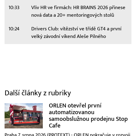
10:33
Vliv HR ve firmách: HR BRAINS 2026 přinese
nová data a 20+ mentoringových stolů
10:24
Drivers Club: vítězství ve třídě GT4 a první
velký závodní víkend Aleše Pilného
Další články z rubriky
ORLEN otevřel první
automatizovanou
samoobslužnou prodejnu Stop
Cafe
Praha 7. srpna 2026 (PROTEXT) - ORLEN pokračuje v rozvoji