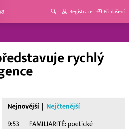
ma
Registrace
Přihlášení
ředstavuje rychlý
igence
Nejnovější
Nejčtenější
9:53
FAMILIARITÉ: poetické