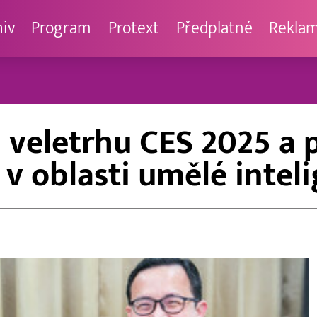
hiv
Program
Protext
Předplatné
Rekla
veletrhu CES 2025 a p
 v oblasti umělé intel