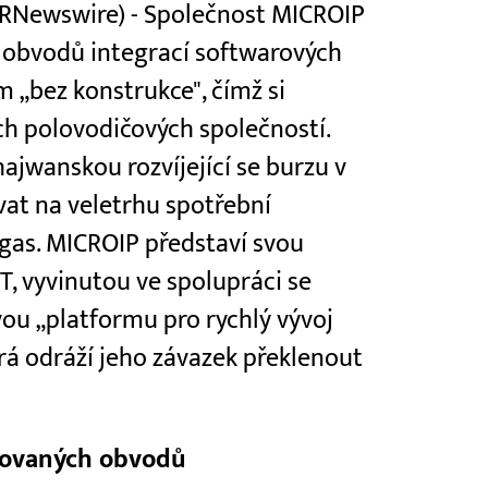
PRNewswire) - Společnost MICROIP
 obvodů integrací softwarových
 „bez konstrukce", čímž si
ch polovodičových společností.
jwanskou rozvíjející se burzu v
at na veletrhu spotřební
egas. MICROIP představí svou
, vyvinutou ve spolupráci se
vou „platformu pro rychlý vývoj
rá odráží jeho závazek překlenout
grovaných obvodů