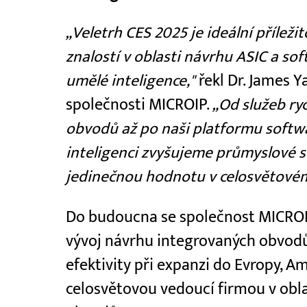
„Veletrh CES 2025 je ideální příleži
znalostí v oblasti návrhu ASIC a so
umělé inteligence,"
řekl Dr. James 
společnosti MICROIP.
„Od služeb ry
obvodů až po naši platformu softw
inteligenci zvyšujeme průmyslové 
jedinečnou hodnotu v celosvětovém
Do budoucna se společnost MICROIP
vývoj návrhu integrovaných obvodů,
efektivity při expanzi do Evropy, Am
celosvětovou vedoucí firmou v obl