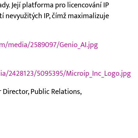
lady. Její platforma pro licencování IP
í nevyužitých IP, čímž maximalizuje
om/media/2589097/Genio_AI.jpg
a/2428123/5095395/Microip_Inc_Logo.jpg
Director, Public Relations,