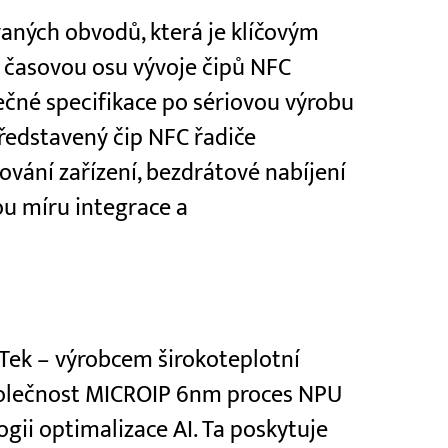
vaných obvodů, která je klíčovým
 časovou osu vývoje čipů NFC
ečné specifikace po sériovou výrobu
představený čip NFC řadiče
ování zařízení, bezdrátové nabíjení
ou míru integrace a
Tek – výrobcem širokoteplotní
společnost MICROIP 6nm proces NPU
gii optimalizace AI. Ta poskytuje