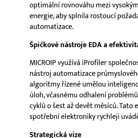
optimální rovnováhu mezi vysokým
energie, aby splnila rostoucí poža
automatizace.
Špičkové nástroje EDA a efektivit
MICROIP využívá iProfiler společnos
nástroj automatizace průmyslového
algoritmy řízené umělou inteligenc
úloh, včasnému odhalení problémů 
cyklů o šest až devět měsíců. Tato
spotřební elektroniky rychleji uvád
Strategická vize