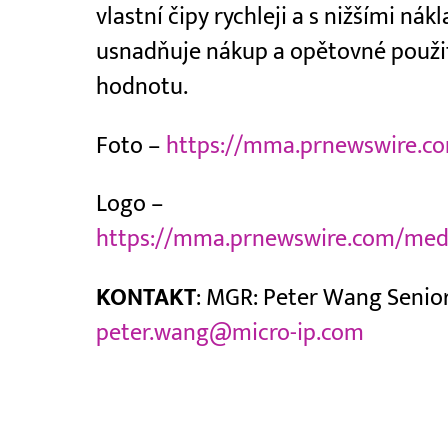
vlastní čipy rychleji a s nižšími nák
usnadňuje nákup a opětovné použit
hodnotu.
Foto –
https://mma.prnewswire.c
Logo –
https://mma.prnewswire.com/medi
KONTAKT
: MGR: Peter Wang Senior 
peter.wang@micro-ip.com