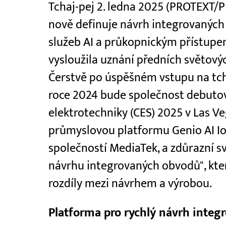
Tchaj-pej 2. ledna 2025 (PROTEXT/
nově definuje návrh integrovaných
služeb AI a průkopnickým přístupem
vysloužila uznání předních světový
Čerstvě po úspěšném vstupu na tcha
roce 2024 bude společnost debutov
elektrotechniky (CES) 2025 v Las V
průmyslovou platformu Genio AI IoT
společností MediaTek, a zdůrazní s
návrhu integrovaných obvodů", kte
rozdíly mezi návrhem a výrobou.
Platforma pro rychlý návrh inte