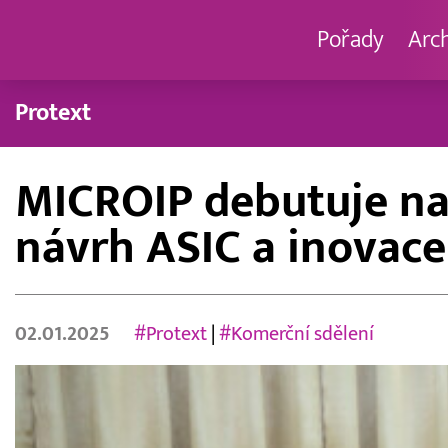
Pořady
Arc
Protext
MICROIP debutuje na 
návrh ASIC a inovace
02.01.2025
#Protext
|
#Komerční sdělení