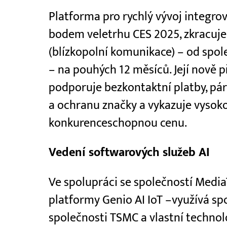
Platforma pro rychlý vývoj integro
bodem veletrhu CES 2025, zkracuje
(blízkopolní komunikace) – od spol
– na pouhých 12 měsíců. Její nově 
podporuje bezkontaktní platby, pár
a ochranu značky a vykazuje vysok
konkurenceschopnou cenu.
Vedení softwarových služeb AI
Ve spolupráci se společností Media
platformy Genio AI IoT –využívá 
společnosti TSMC a vlastní technolo