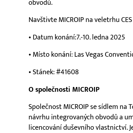
obvodů.
Navštivte MICROIP na veletrhu CES
• Datum konání:7.-10. ledna 2025
• Místo konání: Las Vegas Conventio
• Stánek: #41608
O společnosti MICROIP
Společnost MICROIP se sídlem na Tc
návrhu integrovaných obvodů a umě
licencování duševního vlastnictví. J