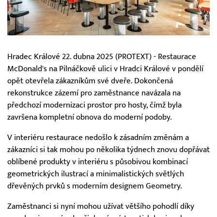
Hradec Králové 22. dubna 2025 (PROTEXT) - Restaurace
McDonald's na Pilnáčkově ulici v Hradci Králové v pondělí
opět otevřela zákazníkům své dveře. Dokončená
rekonstrukce zázemí pro zaměstnance navázala na
předchozí modernizaci prostor pro hosty, čímž byla
završena kompletní obnova do moderní podoby.
V interiéru restaurace nedošlo k zásadním změnám a
zákazníci si tak mohou po několika týdnech znovu dopřávat
oblíbené produkty v interiéru s působivou kombinací
geometrických ilustrací a minimalistických světlých
dřevěných prvků s moderním designem Geometry.
Zaměstnanci si nyní mohou užívat většího pohodlí díky