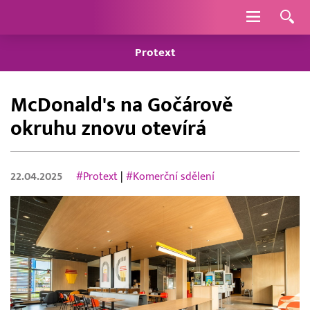
Navigace
Protext
McDonald's na Gočárově
okruhu znovu otevírá
22.04.2025
#Protext
|
#Komerční sdělení