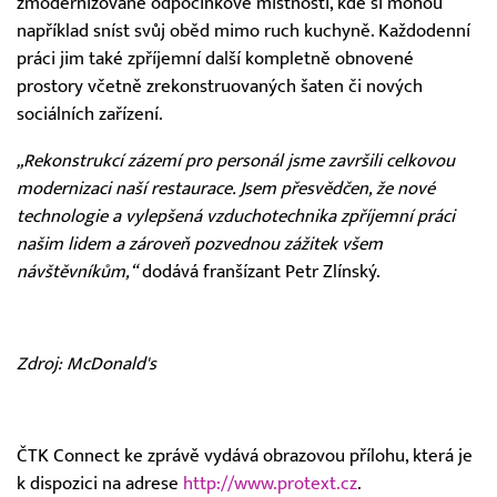
zmodernizované odpočinkové místnosti, kde si mohou
například sníst svůj oběd mimo ruch kuchyně. Každodenní
práci jim také zpříjemní další kompletně obnovené
prostory včetně zrekonstruovaných šaten či nových
sociálních zařízení.
„Rekonstrukcí zázemí pro personál jsme završili celkovou
modernizaci naší restaurace. Jsem přesvědčen, že nové
technologie a vylepšená vzduchotechnika zpříjemní práci
našim lidem a zároveň pozvednou zážitek všem
návštěvníkům,“
dodává franšízant Petr Zlínský.
Zdroj: McDonald's
ČTK Connect ke zprávě vydává obrazovou přílohu, která je
k dispozici na adrese
http://www.protext.cz
.