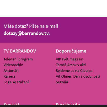
Máte dotaz? Pište na e-mail
dotazy@barrandov.tv
.
TV BARRANDOV
Doporučujeme
Televizní program
VIP svět magazín
Videoarchiv
Tomáš Arsov v akci
Akcionáři
Sejdeme se na Cibulce
Kariéra
Vít Olmer: Den s osobností
Loga ke stažení
SeXoňa
Kontakt
Sociální sítě