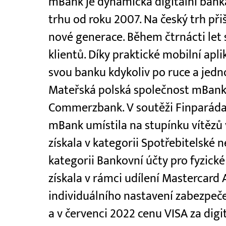
mBank je dynamická digitální bank
trhu od roku 2007. Na český trh př
nové generace. Během čtrnácti let 
klientů. Díky praktické mobilní ap
svou banku kdykoliv po ruce a jedno
Mateřská polská společnost mBan
Commerzbank. V soutěži Finparáda 
mBank umístila na stupínku vítězů 
získala v kategorii Spotřebitelské n
kategorii Bankovní účty pro fyzick
získala v rámci udílení Mastercard 
individuálního nastavení zabezpeč
a v červenci 2022 cenu VISA za digit