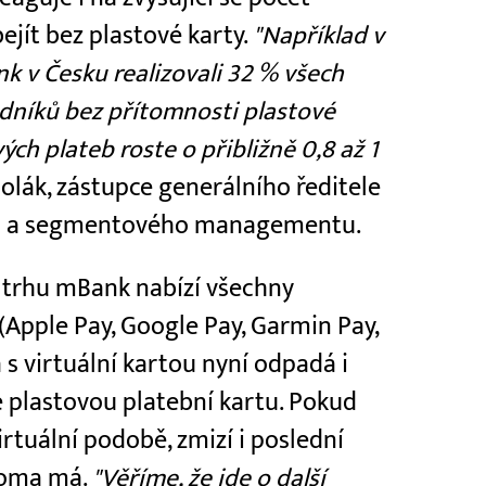
bejít bez plastové karty.
"Například v
nk v Česku realizovali 32 % všech
dníků bez přítomnosti plastové
ých plateb roste o přibližně 0,8 až 1
olák, zástupce generálního ředitele
ho a segmentového managementu.
 trhu mBank nabízí všechny
Apple Pay, Google Pay, Garmin Pay,
a s virtuální kartou nyní odpadá i
 plastovou platební kartu. Pokud
virtuální podobě, zmizí i poslední
doma má.
"Věříme, že jde o další