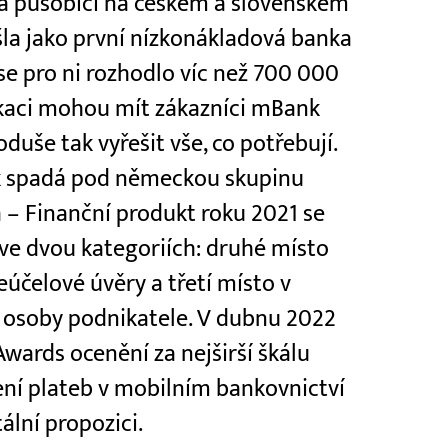
a působící na českém a slovenském
išla jako první nízkonákladová banka
se pro ni rozhodlo víc než 700 000
likaci mohou mít zákazníci mBank
duše tak vyřešit vše, co potřebují.
k spadá pod německou skupinu
– Finanční produkt roku 2021 se
ve dvou kategoriích: druhé místo
eúčelové úvěry a třetí místo v
é osoby podnikatele. V dubnu 2022
Awards ocenění za nejširší škálu
ení plateb v mobilním bankovnictví
ální propozici.