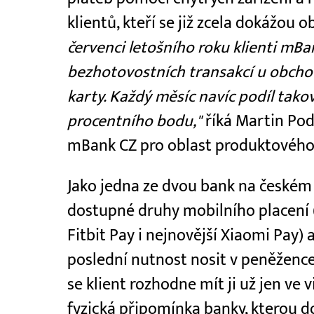
klientů, kteří se již zcela dokážou o
červenci letošního roku klienti mBa
bezhotovostních transakcí u obcho
karty. Každý měsíc navíc podíl takov
procentního bodu,"
říká Martin Pod
mBank CZ pro oblast produktové
Jako jedna ze dvou bank na českém
dostupné druhy mobilního placení (
Fitbit Pay i nejnovější Xiaomi Pay) 
poslední nutnost nosit v peněžence
se klient rozhodne mít ji už jen ve 
fyzická připomínka banky, kterou 