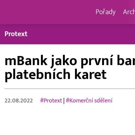
Pořady
Arc
Protext
mBank jako první ban
platebních karet
22.08.2022
#Protext
|
#Komerční sdělení