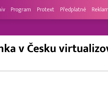
hiv
Program
Protext
Předplatné
Rekla
ka v Česku virtualizov