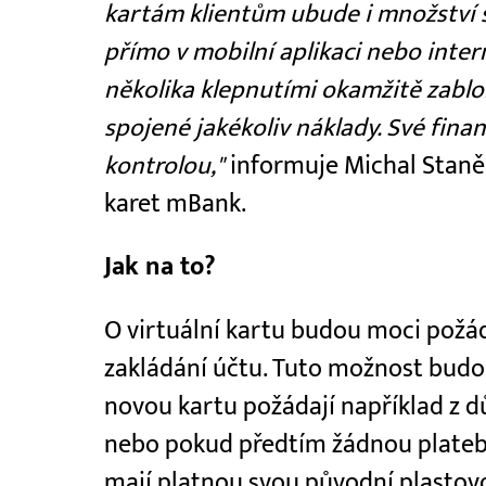
kartám klientům ubude i množství sta
přímo v mobilní aplikaci nebo int
několika klepnutími okamžitě zablok
spojené jakékoliv náklady. Své fina
kontrolou,"
informuje Michal Staně
karet mBank.
Jak na to?
O virtuální kartu budou moci požáda
zakládání účtu. Tuto možnost budou m
novou kartu požádají například z dů
nebo pokud předtím žádnou platební
mají platnou svou původní plastovou