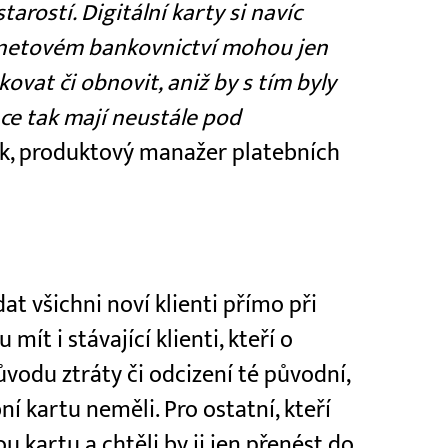
rostí. Digitální karty si navíc
ernetovém bankovnictví mohou jen
ovat či obnovit, aniž by s tím byly
nce tak mají neustále pod
k, produktový manažer platebních
t všichni noví klienti přímo při
ít i stávající klienti, kteří o
vodu ztráty či odcizení té původní,
 kartu neměli. Pro ostatní, kteří
 kartu a chtěli by ji jen přenést do