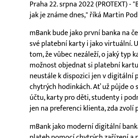
Praha 22. srpna 2022 (PROTEXT) - "B
jak je známe dnes," říká Martin Po
mBank bude jako první banka na č
své platební karty i jako virtuální.
tom, že vůbec nezáleží, o jaký typ k
možnost objednat si platební kartu 
neustále k dispozici jen v digitáln
chytrých hodinkách. Ať už půjde o 
účtu, karty pro děti, studenty i podn
jen na preferenci klienta, zda zvolí 
mBank jako moderní digitální bank
plateb pomocí chytrých zařízení a r