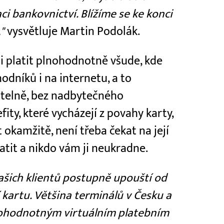
ci bankovnictví. Blížíme se ke konci
"
vysvětluje Martin Podolák.
i platit plnohodnotně všude, kde
odníků i na internetu, a to
žitelně, bez nadbytečného
ity, které vycházejí z povahy karty,
t okamžitě, není třeba čekat na její
ratit a nikdo vám ji neukradne.
našich klientů postupně upouští od
 kartu. Většina terminálů v Česku a
lnohodnotným virtuálním platebním