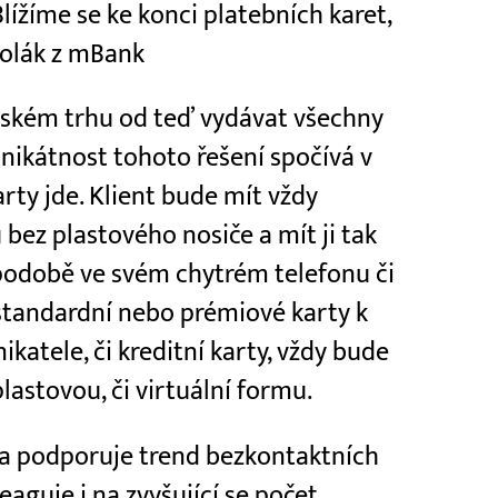
lížíme se ke konci platebních karet,
dolák z mBank
eském trhu od teď vydávat všechny
 Unikátnost tohoto řešení spočívá v
arty jde. Klient bude mít vždy
bez plastového nosiče a mít ji tak
í podobě ve svém chytrém telefonu či
standardní nebo prémiové karty k
ikatele, či kreditní karty, vždy bude
plastovou, či virtuální formu.
a podporuje trend bezkontaktních
eaguje i na zvyšující se počet