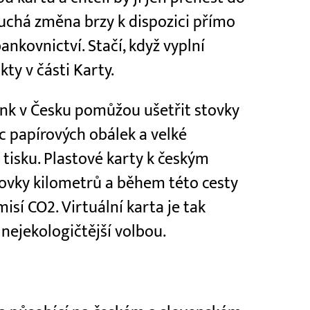
uchá změna brzy k dispozici přímo
ankovnictví. Stačí, když vyplní
ty v části Karty.
ank v Česku pomůžou ušetřit stovky
íc papírových obálek a velké
tisku. Plastové karty k českým
tovky kilometrů a během této cesty
sí CO2. Virtuální karta je tak
 nejekologičtější volbou.