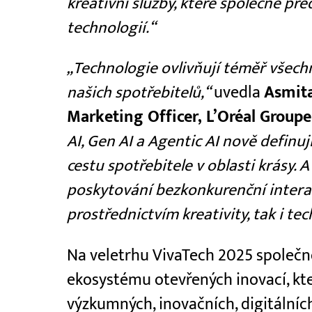
kreativní služby, které společně p
technologií.“
„Technologie ovlivňují téměř všec
našich spotřebitelů,“
uvedla
Asmita
Marketing Officer, L’Oréal Groupe
AI, Gen AI a Agentic AI nově definu
cestu spotřebitele v oblasti krásy. 
poskytování bezkonkurenční interak
prostřednictvím kreativity, tak i tec
Na veletrhu VivaTech 2025 společno
ekosystému otevřených inovací, kter
výzkumných, inovačních, digitální