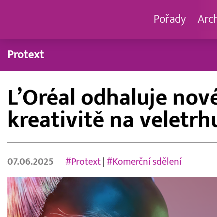
Pořady
Arc
Protext
L’Oréal odhaluje nov
kreativitě na veletr
07.06.2025
#Protext
|
#Komerční sdělení