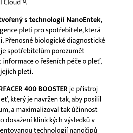
I Cloud™.
tvořený s technologií NanoEntek
,
igence pleti pro spotřebitele, která
i. Přenosné biologické diagnostické
uje spotřebitelům porozumět
at informace o řešeních péče o pleť,
ejich pleti.
URFACER 400 BOOSTER
je přístroj
ť, který je navržen tak, aby posílil
um, a maximalizoval tak účinnost
ro dosažení klinických výsledků v
tentovanou technologií nanočipů