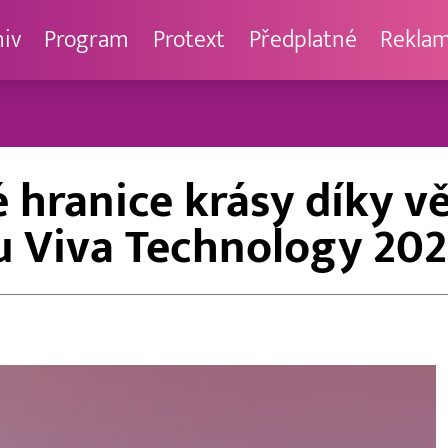
hiv
Program
Protext
Předplatné
Rekla
é hranice krásy díky v
hu Viva Technology 20