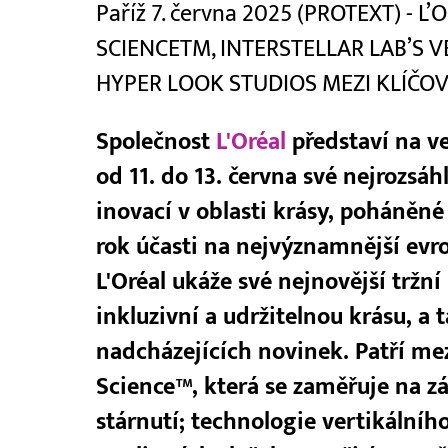
Paříž 7. června 2025 (PROTEXT) - 
SCIENCETM, INTERSTELLAR LAB’S 
HYPER LOOK STUDIOS MEZI KLÍČO
Společnost
L'Oréal
představí na ve
od 11. do 13. června své nejrozsáh
inovací v oblasti krásy, poháněné
rok účasti na nejvýznamnější evr
L'Oréal ukáže své nejnovější tržn
inkluzivní a udržitelnou krásu, a 
nadcházejících novinek. Patří mez
Science™, která se zaměřuje na z
stárnutí; technologie vertikálníh