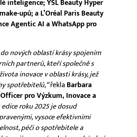
lé inteligence; YSL Beauty Hyper
make-upů; a L’Oréal Paris Beauty
ence Agentic AI a WhatsApp pro
 do nových oblastí krásy spojením
ních partnerů, kteří společně s
ivota inovace v oblasti krásy, jež
y spotřebitelů,“
řekla
Barbara
 Officer pro Výzkum, Inovace a
 edice roku 2025 je dosud
ipravenými, vysoce efektivními
lnost, péči o spotřebitele a