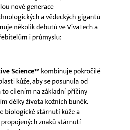
ilou nové generace
echnologických a vědeckých gigantů
rnuje několik debutů ve VivaTech a
třebitelům i průmyslu:
tive Science™
kombinuje pokročilé
blasti kůže, aby se posunula od
a to cílením na základní příčiny
ím délky života kožních buněk.
e biologické stárnutí kůže a
 propojených znaků stárnutí