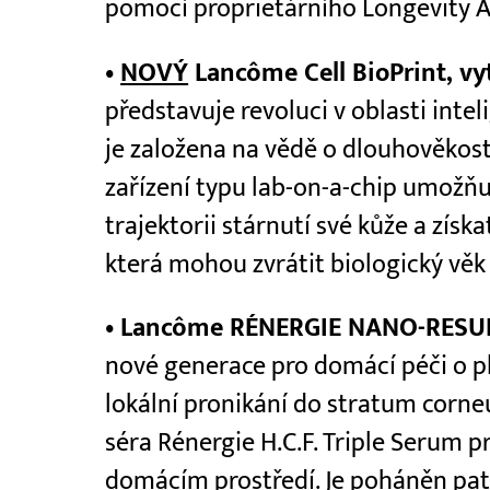
pomocí proprietárního Longevity A
•
NOVÝ
Lancôme Cell BioPrint, vy
představuje revoluci v oblasti intel
je založena na vědě o dlouhověkost
zařízení typu lab-on-a-chip umožň
trajektorii stárnutí své kůže a získ
která mohou zvrátit biologický věk j
• Lancôme RÉNERGIE NANO-RES
nové generace pro domácí péči o ple
lokální pronikání do stratum corne
séra Rénergie H.C.F. Triple Serum p
domácím prostředí. Je poháněn pa