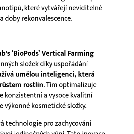
notipů, které vytvářejí neviditelné
 a doby rekonvalescence.
ab's ‘BioPods’ Vertical Farming
inných složek díky uspořádání
žívá umělou inteligenci, která
růstem rostlin
. Tím optimalizuje
 konzistentní a vysoce kvalitní
ce výkonné kosmetické složky.
á technologie pro zachycování
ývoj jedinečných vůní. Tato inovace,