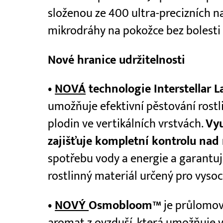
složenou ze 400 ultra-precizních na
mikrodráhy na pokožce bez bolesti
Nové hranice udržitelnosti
•
NOVÁ
technologie Interstellar L
umožňuje efektivní pěstování rostl
plodin ve vertikálních vrstvách.
Vyu
zajišťuje kompletní kontrolu nad 
spotřebu vody a energie a garantuje
rostlinný materiál určený pro vyso
•
NOVÝ
Osmobloom™
je průlomov
aromat z ovzduší, která umožňuje v