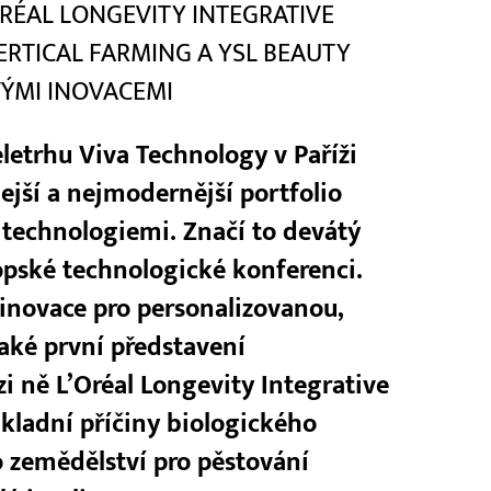
L’ORÉAL LONGEVITY INTEGRATIVE
VERTICAL FARMING A YSL BEAUTY
VÝMI INOVACEMI
letrhu Viva Technology v Paříži
lejší a nejmodernější portfolio
 technologiemi. Značí to devátý
opské technologické konferenci.
í inovace pro personalizovanou,
také první představení
i ně L’Oréal Longevity Integrative
ákladní příčiny biologického
o zemědělství pro pěstování