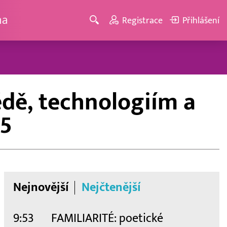
ma
Registrace
Přihlášení
ědě, technologiím a
25
Nejnovější
Nejčtenější
9:53
FAMILIARITÉ: poetické