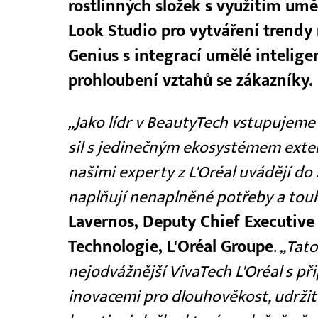
rostlinných složek s využitím umě
Look Studio pro vytváření trendy 
Genius s integrací umělé intelig
prohloubení vztahů se zákazníky.
„Jako lídr v BeautyTech vstupujeme
sil s jedinečným ekosystémem exter
našimi experty z L'Oréal uvádějí do ž
naplňují nenaplněné potřeby a touh
Lavernos, Deputy Chief Executive
Technologie, L'Oréal Groupe
.
„Tato
nejodvážnější VivaTech L'Oréal s př
inovacemi pro dlouhověkost, udržite