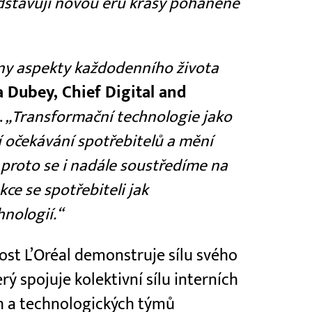
ředstavují novou éru krásy poháněné
hny aspekty každodenního života
 Dubey, Chief Digital and
.
„Transformační technologie jako
jí očekávání spotřebitelů a mění
A proto se i nadále soustředíme na
ce se spotřebiteli jak
hnologií.“
st L’Oréal demonstruje sílu svého
ý spojuje kolektivní sílu interních
ch a technologických týmů