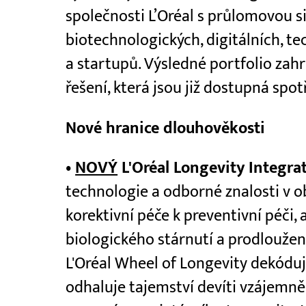
společnosti L’Oréal s průlomovou s
biotechnologických, digitálních, t
a startupů. Výsledné portfolio zah
řešení, která jsou již dostupná spo
Nové hranice dlouhověkosti
•
NOVÝ
L'Oréal Longevity Integra
technologie a odborné znalosti v o
korektivní péče k preventivní péči, 
biologického stárnutí a prodloužen
L'Oréal Wheel of Longevity dekóduj
odhaluje tajemství devíti vzájemně