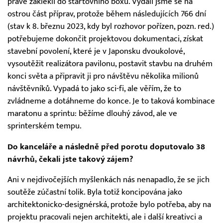
právě zaklekli do startovního boxu. Vydali jsme se na
ostrou část příprav, protože během následujících 766 dní
(stav k 8. březnu 2023, kdy byl rozhovor pořízen, pozn. red.)
potřebujeme dokončit projektovou dokumentaci, získat
stavební povolení, které je v Japonsku dvoukolové,
vysoutěžit realizátora pavilonu, postavit stavbu na druhém
konci světa a připravit ji pro návštěvu několika milionů
návštěvníků. Vypadá to jako sci-fi, ale věřím, že to
zvládneme a dotáhneme do konce. Je to taková kombinace
maratonu a sprintu: běžíme dlouhý závod, ale ve
sprinterském tempu.
Do kanceláře a následně před porotu doputovalo 38
návrhů, čekali jste takový zájem?
Ani v nejdivočejších myšlenkách nás nenapadlo, že se jich
soutěže zúčastní tolik. Byla totiž koncipována jako
architektonicko-designérská, protože bylo potřeba, aby na
projektu pracovali nejen architekti, ale i další kreativci a