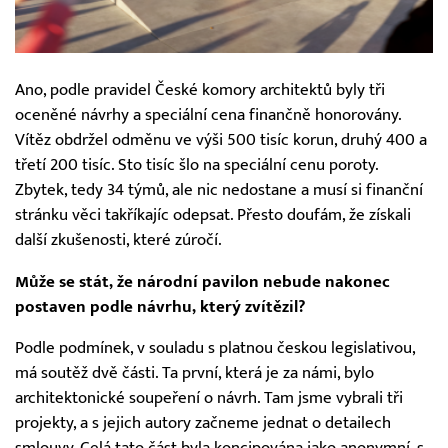
Ano, podle pravidel České komory architektů byly tři
oceněné návrhy a speciální cena finančně honorovány.
Vítěz obdržel odměnu ve výši 500 tisíc korun, druhý 400 a
třetí 200 tisíc. Sto tisíc šlo na speciální cenu poroty.
Zbytek, tedy 34 týmů, ale nic nedostane a musí si finanční
stránku věci takříkajíc odepsat. Přesto doufám, že získali
další zkušenosti, které zúročí.
Může se stát, že národní pavilon nebude nakonec
postaven podle návrhu, který zvítězil?
Podle podmínek, v souladu s platnou českou legislativou,
má soutěž dvě části. Ta první, která je za námi, bylo
architektonické soupeření o návrh. Tam jsme vybrali tři
projekty, a s jejich autory začneme jednat o detailech