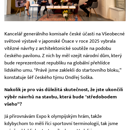
Kancelář generálního komisaře české účasti na Všeobecné
světové výstavě v japonské Ósace v roce 2025 vybrala
vítězné návrhy z architektonické soutěže na podobu
českého pavilonu. Z nich by měl vzejít národní dům, který
bude reprezentovat republiku na globální přehlídce
lidského umu. "Právě jsme zaklekli do startovního bloku,“
konstatuje šéf českého týmu Ondřej Soška.
Nakolik je pro vás důležitá skutečnost, že jste ukončili
výběr návrhů na stavbu, která bude "středobodem
všeho“?
Já přirovnávám Expo k olympijským hrám, takže
kdybychom to měli říci sportovní terminologií, tak jsme