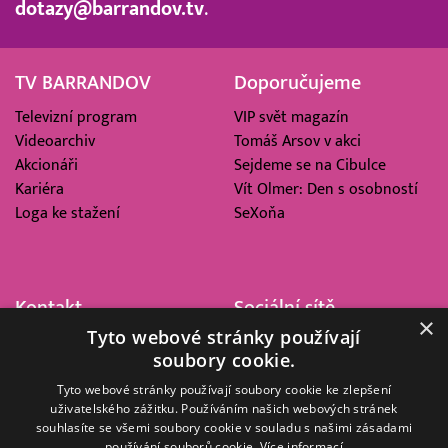
dotazy@barrandov.tv
.
TV BARRANDOV
Doporučujeme
Televizní program
VIP svět magazín
Videoarchiv
Tomáš Arsov v akci
Akcionáři
Sejdeme se na Cibulce
Kariéra
Vít Olmer: Den s osobností
Loga ke stažení
SeXoňa
Kontakt
Sociální sítě
×
Tyto webové stránky používají
Barrandov Televizní Studio,
soubory cookie.
a.s.
Kříženeckého nám. 322
Tyto webové stránky používají soubory cookie ke zlepšení
uživatelského zážitku. Používáním našich webových stránek
152 00 Praha 5
souhlasíte se všemi soubory cookie v souladu s našimi zásadami
IČ 416 93 311
používání souborů cookie.
Více informací