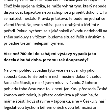
smlouvy. Celá tato část byla koncipována jako anonymní, s
čímž byla spojena rizika, že může vyhrát tým, který nebude
disponovat kapacitou nebo schopností projekt dokončit. To
se naštěstí nestalo. Pravda je taková, že budeme jednat se
všemi třemi. Nejprve s vítězi, pak s druhými a třetími v
pořadí. Pokud bychom se z jakéhokoli důvodu nedohodli na
znění smlouvy s vítězem, budeme situaci řešit s druhým a
případně třetím nejlepším týmem.
Více než 760 dní do zahájení výstavy vypadá jako
docela dlouhá doba. Je tomu tak doopravdy?
Na první pohled vypadají tyto více než dva roky jako
spousta času. Jenže během nich musíme dokončit celou
řadu záležitostí, o nichž jsem mluvil v úvodu. Z tohoto
pohledu toho času zase tolik není. Jan Kasl, předseda České
komory architektů, je přesto optimista a připomíná, že
máme štěstí, když stavíme v Japonsku, a ne v Česku. S naší
legislativou bychom během oněch dvou let možná ani