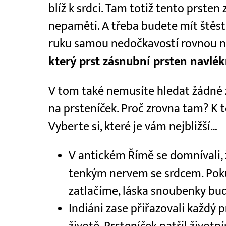
blíž k srdci. Tam totiž tento prsten
nepaměti. A třeba budete mít štěst
ruku samou nedočkavostí rovnou nas
který prst zásnubní prsten navlé
V tom také nemusíte hledat žádné z
na prsteníček. Proč zrovna tam? K t
Vyberte si, které je vám nejbližší…
V antickém Římě se domnívali, ž
tenkým nervem se srdcem. Pok
zatlačíme, láska snoubenky bude
Indiáni zase přiřazovali každý 