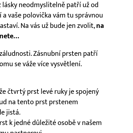
 z lásky neodmyslitelně patří už od
í a vaše polovička vám tu správnou
taví. Na vás už bude jen zvolit,
na
knete…
áludnosti. Zásnubní prsten patří
omu se váže více vysvětlení.
e čtvrtý prst levé ruky je spojený
ud na tento prst prstenem
 jistá.
prst k jedné důležité osobě v našem