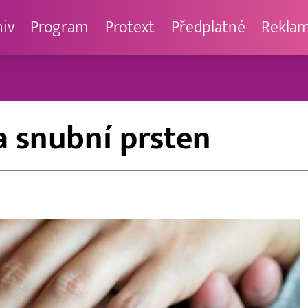
hiv
Program
Protext
Předplatné
Rekla
a snubní prsten