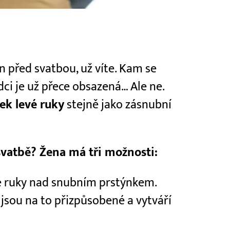
n před svatbou, už víte. Kam se
dci je už přece obsazená… Ale ne.
ek levé ruky
stejně jako zásnubní
vatbě? Žena má tři možnosti:
vé ruky nad snubním prstýnkem.
 jsou na to přizpůsobené a vytváří