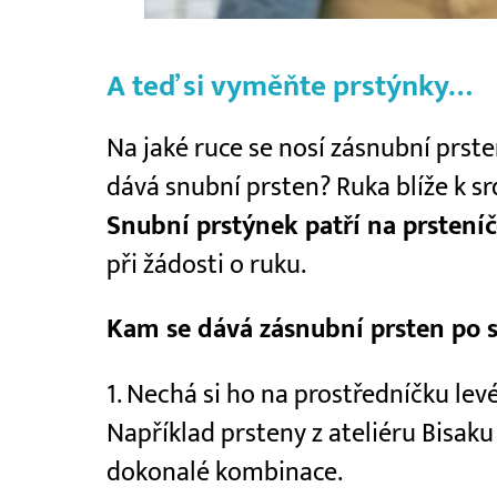
A teď si vyměňte prstýnky…
Na jaké ruce se nosí zásnubní prste
dává snubní prsten? Ruka blíže k sr
Snubní prstýnek patří na prsteníč
při žádosti o ruku.
Kam se dává zásnubní prsten po s
1. Nechá si ho na prostředníčku le
Například prsteny z ateliéru Bisaku
dokonalé kombinace.