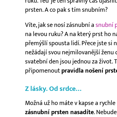
ruku. Teď je ten správný čas ujasnit
prsten. A co pak s tím snubním?
Víte, jak se nosí zásnubní a
snubní 
na levou ruku? A na který prst ho n
přemýšlí spousta lidí. Přece jste si
nežádají svou nejmilovanější ženu 
svatební den jsou jednou za život.
připomenout
pravidla nošení prst
Z lásky. Od srdce…
Možná už ho máte v kapse a rychle 
zásnubní prsten nasadíte
. Nebude