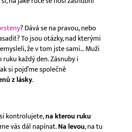
 si, na jaké ruce se nosí zásnubní
prsteny
? Dává se na pravou, nebo
asadit? To jsou otázky, nad kterými
 nemysleli, že v tom jste sami… Muži
o ruku každý den. Zásnuby i
 Tak si pojďme společně
enů z lásky
.
si kontrolujete,
na kterou ruku
me vás dál napínat.
Na levou
, na tu