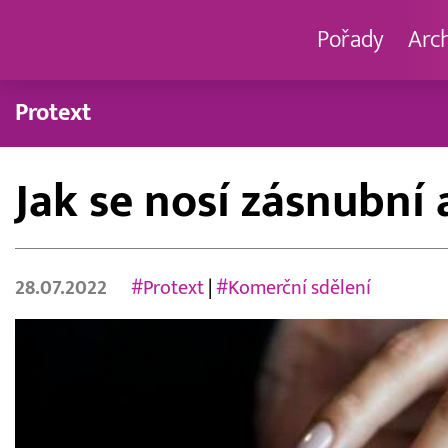
Pořady
Arc
Protext
Jak se nosí zásnubní 
28.07.2022
#Protext
|
#Komerční sdělení