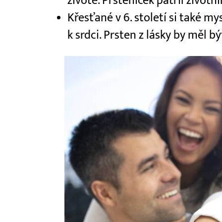
životě. Prsteníček patřil životn
Křesťané v 6. století si také mys
k srdci. Prsten z lásky by měl b