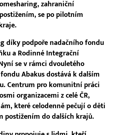
omesharing, zahraniční
 postižením, se po pilotním
kraje.
ng díky podpoře nadačního fondu
lňku a Rodinné Integrační
Nyní se v rámci dvouletého
fondu Abakus dostává k dalším
u. Centrum pro komunitní práci
 osmi organizacemi z celé ČR,
ám, které celodenně pečují o děti
postižením do dalších krajů.
iny propojuje s lidmi, kteří