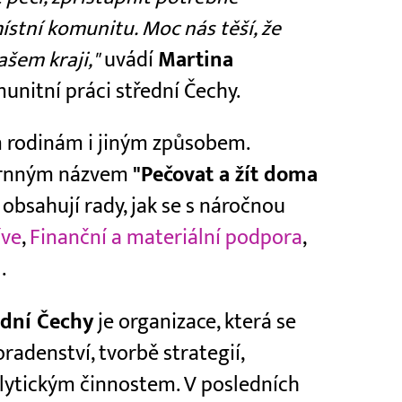
ístní komunitu. Moc nás těší, že
šem kraji,"
uvádí
Martina
munitní práci střední Čechy.
 rodinám i jiným způsobem.
uhrnným názvem
"Pečovat a žít doma
á obsahují rady, jak se s náročnou
íve
,
Finanční a materiální podpora
,
l
.
ední Čechy
je organizace, která se
radenství, tvorbě strategií,
ytickým činnostem. V posledních