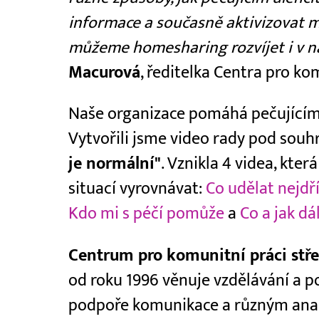
informace a současně aktivizovat m
můžeme homesharing rozvíjet i v na
Macurová
, ředitelka Centra pro ko
Naše organizace pomáhá pečujícím
Vytvořili jsme video rady pod so
je normální"
. Vznikla 4 videa, kter
situací vyrovnávat:
Co udělat nejdř
Kdo mi s péčí pomůže
a
Co a jak dá
Centrum pro komunitní práci stř
od roku 1996 věnuje vzdělávání a po
podpoře komunikace a různým anal