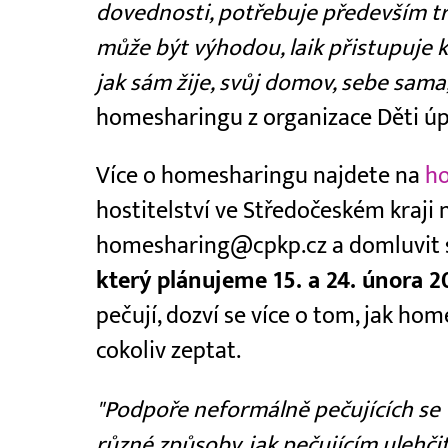
dovednosti, potřebuje především tr
může být výhodou, laik přistupuje k 
jak sám žije, svůj domov, sebe sama
homesharingu z organizace Děti úp
Více o homesharingu najdete na
ho
hostitelství ve Středočeském kraj
homesharing@cpkp.cz a domluvit s
který plánujeme 15. a 24. února 2
pečují, dozví se více o tom, jak h
cokoliv zeptat.
"Podpoře neformálně pečujících s
různé způsoby, jak pečujícím ulehči