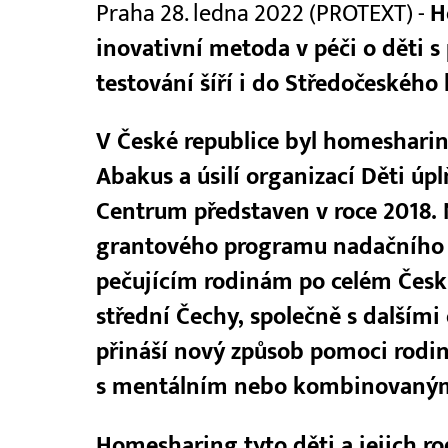
Praha 28. ledna 2022 (PROTEXT) -
H
inovativní metoda v péči o děti s
testování šíří i do Středočeského 
V České republice byl homeshari
Abakus a úsilí organizací Děti úp
Centrum představen v roce 2018. 
grantového programu nadačního 
pečujícím rodinám po celém Česk
střední Čechy, společně s dalšími
přináší nový způsob pomoci rodin
s mentálním nebo kombinovaným 
Homesharing tyto děti a jejich rod