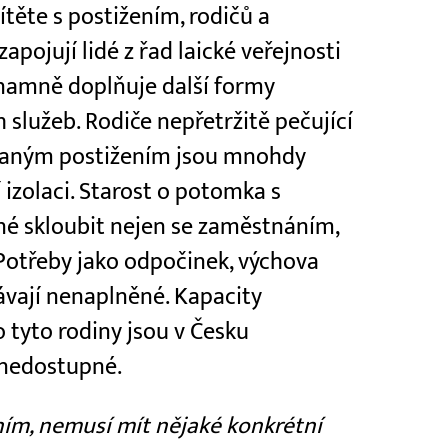
ěte s postižením, rodičů a
pojují lidé z řad laické veřejnosti
namně doplňuje další formy
 služeb. Rodiče nepřetržitě pečující
vaným postižením jsou mnohdy
í izolaci. Starost o potomka s
né skloubit nejen se zaměstnáním,
. Potřeby jako odpočinek, výchova
ávají nenaplněné. Kapacity
 tyto rodiny jsou v Česku
 nedostupné.
ením, nemusí mít nějaké konkrétní