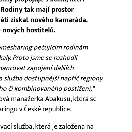
 Rodiny tak mají prostor
děti získat nového kamaráda.
 nových hostitelů.
 homesharing pečujícím rodinám
aly. Proto jsme se rozhodli
nancovat zapojení dalších
la služba dostupnější napříč regiony
ho či kombinovaného postižení,"
ová manažerka Abakusu, která se
ringu v České republice.
cí služba, která je založena na