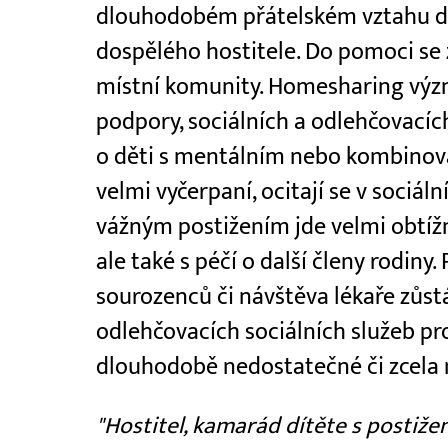
dlouhodobém přátelském vztahu dít
dospělého hostitele. Do pomoci se za
místní komunity. Homesharing výz
podpory, sociálních a odlehčovacích
o děti s mentálním nebo kombino
velmi vyčerpaní, ocitají se v sociáln
vážným postižením jde velmi obtíž
ale také s péčí o další členy rodiny
sourozenců či návštěva lékaře zůst
odlehčovacích sociálních služeb pro
dlouhodobě nedostatečné či zcela
"Hostitel, kamarád dítěte s postiž