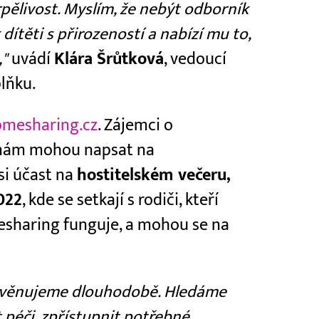
pělivost. Myslím, že nebýt odborník
dítěti s přirozeností a nabízí mu to,
,"
uvádí
Klára Šrůtková
, vedoucí
lňku.
mesharing.cz
. Zájemci o
i nám mohou napsat na
i účast na
hostitelském večeru,
022
, kde se setkají s rodiči, kteří
omesharing funguje, a mohou se na
e věnujeme dlouhodobě. Hledáme
t péči, zpřístupnit potřebné