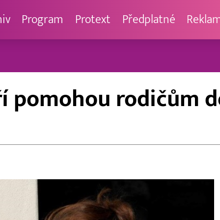
hiv
Program
Protext
Předplatné
Rekla
teří pomohou rodičům d