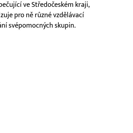
ečující ve Středočeském kraji,
izuje pro ně různé vzdělávací
vání svépomocných skupin.