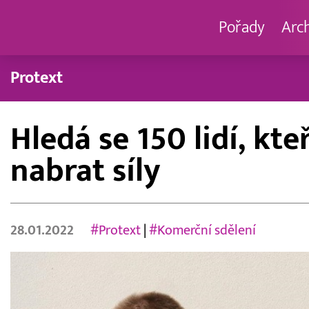
Pořady
Arc
Protext
Hledá se 150 lidí, k
nabrat síly
28.01.2022
#Protext
|
#Komerční sdělení