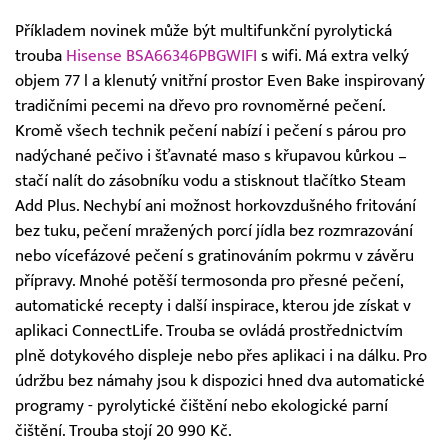
Příkladem novinek může být multifunkční pyrolytická
trouba
Hisense BSA66346PBGWIFI
s wifi. Má extra velký
objem 77 l a klenutý vnitřní prostor Even Bake inspirovaný
tradičními pecemi na dřevo pro rovnoměrné pečení.
Kromě všech technik pečení nabízí i pečení s párou pro
nadýchané pečivo i šťavnaté maso s křupavou kůrkou –
stačí nalít do zásobníku vodu a stisknout tlačítko Steam
Add Plus. Nechybí ani možnost horkovzdušného fritování
bez tuku, pečení mražených porcí jídla bez rozmrazování
nebo vícefázové pečení s gratinováním pokrmu v závěru
přípravy. Mnohé potěší termosonda pro přesné pečení,
automatické recepty i další inspirace, kterou jde získat v
aplikaci ConnectLife. Trouba se ovládá prostřednictvím
plně dotykového displeje nebo přes aplikaci i na dálku. Pro
údržbu bez námahy jsou k dispozici hned dva automatické
programy - pyrolytické čištění nebo ekologické parní
čištění. Trouba stojí 20 990 Kč.