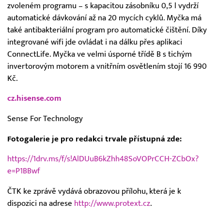
zvoleném programu – s kapacitou zásobníku 0,5 l vydrží
automatické dávkování až na 20 mycích cyklů. Myčka má
také antibakteriální program pro automatické čištění. Díky
integrované wifi jde ovládat i na dálku přes aplikaci
ConnectLife. Myčka ve velmi úsporné třídě B s tichým
invertorovým motorem a vnitřním osvětlením stojí 16 990
Kč.
cz.hisense.com
Sense For Technology
Fotogalerie je pro redakci trvale přístupná zde:
https://1drv.ms/f/s!AlDUuB6kZhh48SoVOPrCCH-ZCbOx?
e=P1BBwf
ČTK ke zprávě vydává obrazovou přílohu, která je k
dispozici na adrese
http://www.protext.cz
.