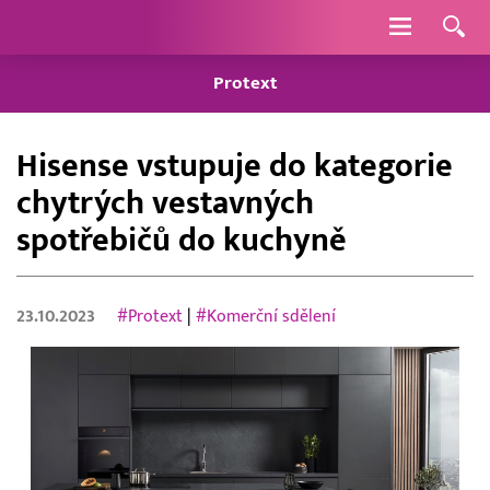
Navigace
Protext
Hisense vstupuje do kategorie
chytrých vestavných
spotřebičů do kuchyně
23.10.2023
#Protext
|
#Komerční sdělení