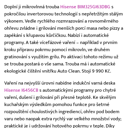
Doplní ji mikrovlnná trouba
Hisense BIM325GI63DBG
s
pokročilou invertorovou technologií s nepřetržitým stálým
výkonem. Vedle rychlého rozmrazování a rovnoměrného
ohřevu zvládne i grilování menších porcí masa nebo pizzy a
zapékání s křupavou kůrčičkou. Nabízí i automatické
programy. A také vícefázové vaření – například v prvním
kroku přípravu pokrmu pomocí mikrovln, ve druhém
gratinování s využitím grilu. Po aktivaci tohoto režimu už
se trouba postará o vše sama. Trouba má i automatické
ekologické čištění vnitřku Auto Clean. Stojí 9 990 Kč.
Vaření na nejvyšší úrovni nabídne indukční varná deska
Hisense I6456CB
s automatickými programy pro chytré
vaření, dušení i grilování při přesné teplotě. Ke skvělým
kuchařským výsledkům pomohou funkce pro šetrné
rozpouštění choulostivých ingrediencí, ohřev pod bodem
varu nebo naopak extra rychlý var velkého množství vody;
praktické je i udržování hotového pokrmu v teple. Díky