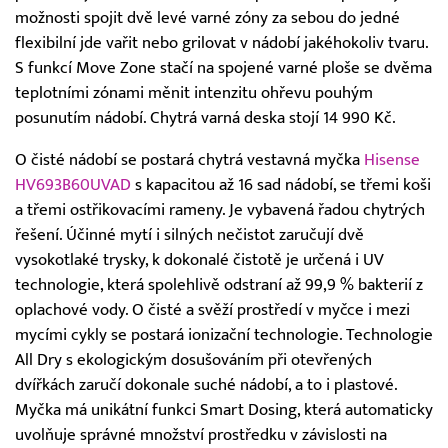
možnosti spojit dvě levé varné zóny za sebou do jedné
flexibilní jde vařit nebo grilovat v nádobí jakéhokoliv tvaru.
S funkcí Move Zone stačí na spojené varné ploše se dvěma
teplotními zónami měnit intenzitu ohřevu pouhým
posunutím nádobí. Chytrá varná deska stojí 14 990 Kč.
O čisté nádobí se postará chytrá vestavná myčka
Hisense
HV693B60UVAD
s kapacitou až 16 sad nádobí, se třemi koši
a třemi ostřikovacími rameny. Je vybavená řadou chytrých
řešení. Účinné mytí i silných nečistot zaručují dvě
vysokotlaké trysky, k dokonalé čistotě je určená i UV
technologie, která spolehlivě odstraní až 99,9 % bakterií z
oplachové vody. O čisté a svěží prostředí v myčce i mezi
mycími cykly se postará ionizační technologie. Technologie
All Dry s ekologickým dosušováním při otevřených
dvířkách zaručí dokonale suché nádobí, a to i plastové.
Myčka má unikátní funkci Smart Dosing, která automaticky
uvolňuje správné množství prostředku v závislosti na