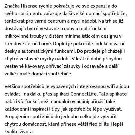
Značka Hisense rychle pokračuje ve své expanzi a do
svého sortimentu zařazuje další velké domácí spotřebiče,
tentokrát pro varné centrum a mytí nádobí. Na trh se již
dostávají chytré vestavné trouby a multifunkční
mikrovlnné trouby v čistém minimalistickém designu v
trendové černé barvě. Doplní je pokročilé indukční varné
desky s automatickými funkcemi. Do prodeje přicházejí i
chytré vestavné myčky nádobí. V krátké době přibydou
vestavné kávovary, ohřívací zásuvky i odsavače a další
velké i malé domácí spotřebiče.
Většina spotřebičů je vybavených integrovanou wifi a jdou
ovládat i na dálku přes aplikaci ConnectLife. Tato aplikace
nabízí víc funkcí, než manuální ovládání; přináší také
každodenní inspiraci i tipy, jak spotřebiče lépe využívat.
Propojením spotřebičů do jednoho celku jde vytvořit
chytrou domácnost, která přinese větší flexibilitu i lepší
kvalitu života.