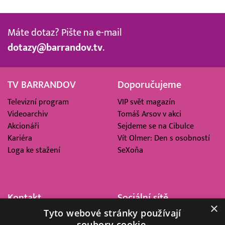
Máte dotaz? Pište na e-mail
dotazy@barrandov.tv
.
TV BARRANDOV
Doporučujeme
Televizní program
VIP svět magazín
Videoarchiv
Tomáš Arsov v akci
Akcionáři
Sejdeme se na Cibulce
Kariéra
Vít Olmer: Den s osobností
Loga ke stažení
SeXoňa
Kontakt
Sociální sítě
×
Tyto webové stránky používají
Barrandov Televizní Studio,
soubory cookie.