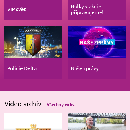
Holky v akci -
VIP svět
připravujeme!
Policie Delta
Naše zprávy
Video archiv
Všechny videa