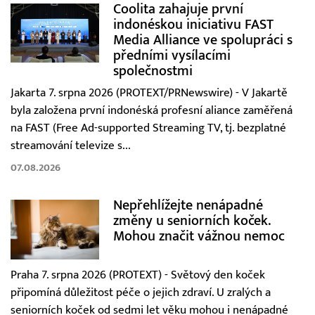
Coolita zahajuje první
indonéskou iniciativu FAST
Media Alliance ve spolupráci s
předními vysílacími
společnostmi
Jakarta 7. srpna 2026 (PROTEXT/PRNewswire) - V Jakartě
byla založena první indonéská profesní aliance zaměřená
na FAST (Free Ad-supported Streaming TV, tj. bezplatné
streamování televize s...
07.08.2026
Nepřehlížejte nenápadné
změny u seniorních koček.
Mohou značit vážnou nemoc
Praha 7. srpna 2026 (PROTEXT) - Světový den koček
připomíná důležitost péče o jejich zdraví. U zralých a
seniorních koček od sedmi let věku mohou i nenápadné