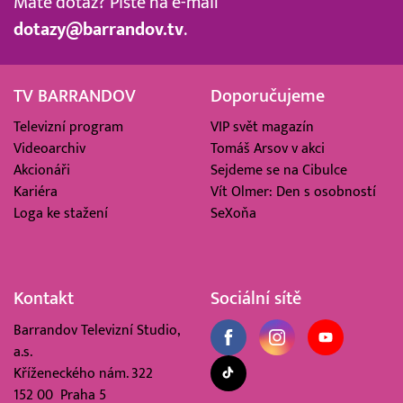
Máte dotaz? Pište na e-mail
dotazy@barrandov.tv
.
TV BARRANDOV
Doporučujeme
Televizní program
VIP svět magazín
Videoarchiv
Tomáš Arsov v akci
Akcionáři
Sejdeme se na Cibulce
Kariéra
Vít Olmer: Den s osobností
Loga ke stažení
SeXoňa
Kontakt
Sociální sítě
Barrandov Televizní Studio,
a.s.
Kříženeckého nám. 322
152 00 Praha 5