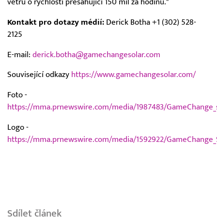
větru o rychlosti přesahující 150 mil za hodinu."
Kontakt pro dotazy médií:
Derick Botha +1 (302) 528-
2125
E-mail:
derick.botha@gamechangesolar.com
Související odkazy
https://www.gamechangesolar.com/
Foto -
https://mma.prnewswire.com/media/1987483/GameChange_s
Logo -
https://mma.prnewswire.com/media/1592922/GameChange_S
Sdílet článek