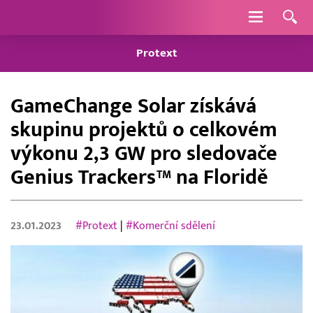
Navigace
Protext
GameChange Solar získává
skupinu projektů o celkovém
výkonu 2,3 GW pro sledovače
Genius Trackers™ na Floridě
23.01.2023
#Protext
|
#Komerční sdělení