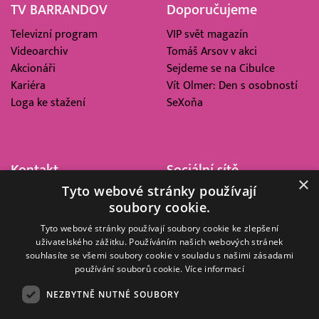
TV BARRANDOV
Doporučujeme
Televizní program
VIP svět magazín
Videoarchiv
Tomáš Arsov v akci
Akcionáři
Sejdeme se na Cibulce
Kariéra
Vít Olmer: Den s osobností
Loga ke stažení
SeXoňa
Kontakt
Sociální sítě
×
Tyto webové stránky používají
Barrandov Televizní Studio,
soubory cookie.
a.s.
Kříženeckého nám. 322
Tyto webové stránky používají soubory cookie ke zlepšení
uživatelského zážitku. Používáním našich webových stránek
152 00 Praha 5
souhlasíte se všemi soubory cookie v souladu s našimi zásadami
IČ 416 93 311
používání souborů cookie.
Více informací
dotazy@barrandov.tv
NEZBYTNĚ NUTNÉ SOUBORY