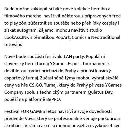
Bude možné zakoupit si také nové kolekce herního a
filmového merche, navštívit některou z připravených free
to play zón, zúčastnit se soutěže nebo přehlídky cosplay i
získat autogram. Zájemci mohou navštívit studio
LookAss.INK s tématikou PopArt, Comics a Neotraditional
tetování.
Nově bude součástí festivalu LAN party. Populární
slovenský herní turnaj YGames Esport Tournament s
devítiletou tradicí přichází do Prahy a přináší klasický
esportový turnaj. Zúčastněné týmy mohou vyhrát skvělé
ceny ve hře CS:GO. Turnaj, který do Prahy přiveze YGames
Company spolu s technickým partnerem Quietus Day,
poběží na platformě BePRO.
Festival FOR GAMES letos navštíví a svoje dovednosti
předvede Vova, který se profesionálně věnuje parkouru a
akrobacii. V rámci akce si mohou odvážlivci vyzkoušet své