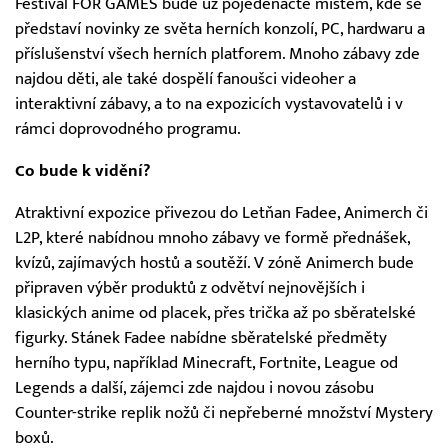
Festival FOR GAMES bude už pojedenácté místem, kde se
představí novinky ze světa herních konzolí, PC, hardwaru a
příslušenství všech herních platforem. Mnoho zábavy zde
najdou děti, ale také dospělí fanoušci videoher a
interaktivní zábavy, a to na expozicích vystavovatelů i v
rámci doprovodného programu.
Co bude k vidění?
Atraktivní expozice přivezou do Letňan Fadee, Animerch či
L2P, které nabídnou mnoho zábavy ve formě přednášek,
kvízů, zajímavých hostů a soutěží. V zóně Animerch bude
připraven výběr produktů z odvětví nejnovějších i
klasických anime od placek, přes trička až po sběratelské
figurky. Stánek Fadee nabídne sběratelské předměty
herního typu, například Minecraft, Fortnite, League od
Legends a další, zájemci zde najdou i novou zásobu
Counter-strike replik nožů či nepřeberné množství Mystery
boxů.