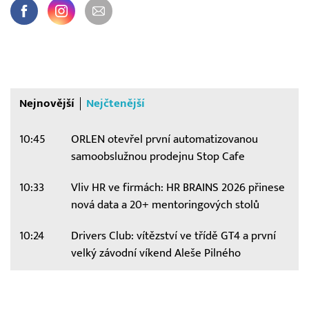
Nejnovější
Nejčtenější
10:45
ORLEN otevřel první automatizovanou
samoobslužnou prodejnu Stop Cafe
10:33
Vliv HR ve firmách: HR BRAINS 2026 přinese
nová data a 20+ mentoringových stolů
10:24
Drivers Club: vítězství ve třídě GT4 a první
velký závodní víkend Aleše Pilného