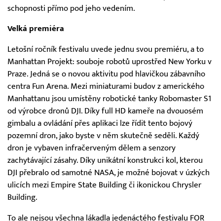
schopnosti přímo pod jeho vedením.
Velká premiéra
Letošní ročník festivalu uvede jednu svou premiéru, a to
Manhattan Projekt: souboje robotů uprostřed New Yorku v
Praze. Jedná se o novou aktivitu pod hlavičkou zábavního
centra Fun Arena. Mezi miniaturami budov z amerického
Manhattanu jsou umístěny robotické tanky Robomaster S1
od výrobce dronů DJI. Díky full HD kameře na dvouosém
gimbalu a ovládání přes aplikaci lze řídit tento bojový
pozemní dron, jako byste v něm skutečně seděli. Každý
dron je vybaven infračerveným dělem a senzory
zachytávající zásahy. Díky unikátní konstrukci kol, kterou
DJI přebralo od samotné NASA, je možné bojovat v úzkých
ulicích mezi Empire State Building či ikonickou Chrysler
Building.
To ale nejsou všechna lákadla jedenáctého festivalu FOR