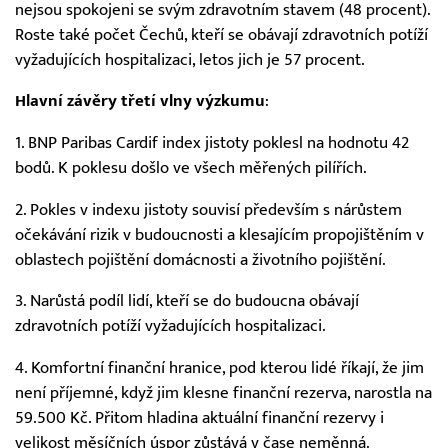
nejsou spokojeni se svým zdravotním stavem (48 procent).
Roste také počet Čechů, kteří se obávají zdravotních potíží
vyžadujících hospitalizaci, letos jich je 57 procent.
Hlavní závěry třetí vlny výzkumu
:
1. BNP Paribas Cardif index jistoty poklesl na hodnotu 42
bodů. K poklesu došlo ve všech měřených pilířích.
2. Pokles v indexu jistoty souvisí především s nárůstem
očekávání rizik v budoucnosti a klesajícím propojištěním v
oblastech pojištění domácnosti a životního pojištění.
3. Narůstá podíl lidí, kteří se do budoucna obávají
zdravotních potíží vyžadujících hospitalizaci.
4. Komfortní finanční hranice, pod kterou lidé říkají, že jim
není příjemné, když jim klesne finanční rezerva, narostla na
59.500 Kč. Přitom hladina aktuální finanční rezervy i
velikost měsíčních úspor zůstává v čase neměnná.