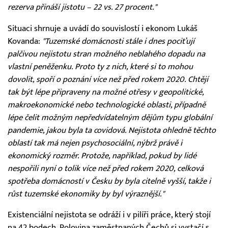
rezerva přináší jistotu – 22 vs. 27 procent."
Situaci shrnuje a uvádí do souvislostí i ekonom Lukáš
Kovanda:
"Tuzemské domácnosti stále i dnes pociťují
palčivou nejistotu stran možného neblahého dopadu na
vlastní peněženku. Proto ty z nich, které si to mohou
dovolit, spoří o poznání více než před rokem 2020. Chtějí
tak být lépe připraveny na možné otřesy v geopolitické,
makroekonomické nebo technologické oblasti, případně
lépe čelit možným nepředvídatelným dějům typu globální
pandemie, jakou byla ta covidová. Nejistota ohledně těchto
oblastí tak má nejen psychosociální, nýbrž právě i
ekonomický rozměr. Protože, například, pokud by lidé
nespořili nyní o tolik více než před rokem 2020, celková
spotřeba domácností v Česku by byla citelně vyšší, takže i
růst tuzemské ekonomiky by byl výraznější."
Existenciální nejistota se odráží i v pilíři práce, který stojí
na 42 bodech. Polovina zaměstnaných Čechů si vystačí s