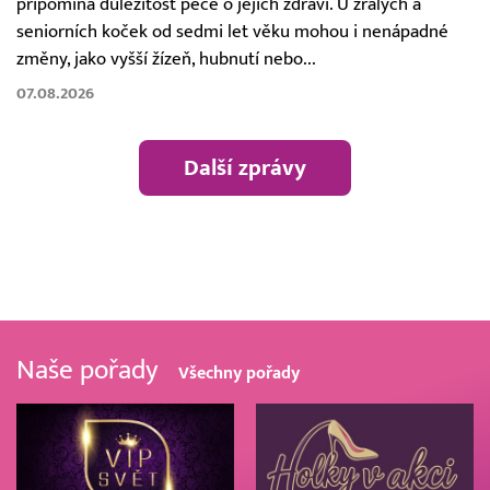
připomíná důležitost péče o jejich zdraví. U zralých a
seniorních koček od sedmi let věku mohou i nenápadné
změny, jako vyšší žízeň, hubnutí nebo...
07.08.2026
Další zprávy
Naše pořady
Všechny pořady