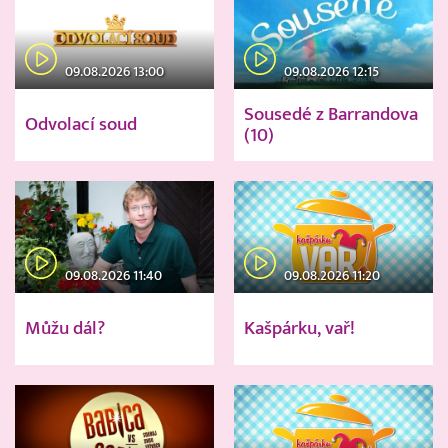
09.08.2026 13:00
09.08.2026 12:15
Sousedé z Barrandova
Odvolací soud
(10)
09.08.2026 11:40
09.08.2026 11:20
Můžu dál?
Kašpárku, vař!