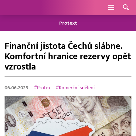
Navigace
Protext
Finanční jistota Čechů slábne.
Komfortní hranice rezervy opět
vzrostla
06.06.2025
#Protext
|
#Komerční sdělení