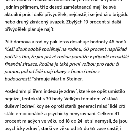
jedním příjmem, tři z deseti zaměstnanců mají ke své
aktuální práci další přivýdělek, nejčastěji se jedná o brigádu
nebo druhý zkrácený úvazek. Zbylých 19 procent si další
přivýdělek plánuje najít.
Pilíř domova a rodiny pak letos dosahuje hodnoty 46 bodů.
"Češi dlouhodobě spoléhají na rodinu, 60 procent například
počítá s tím, že jim právě rodina pomůže v případě nenadálé
finanční situace. Rodina je také první volbou pro radu či
pomoc, pokud lidé mají obavy z financí nebo z
budoucnosti,"
shrnuje Martin Steiner.
Posledním pilířem indexu je zdraví, které se opět umístilo
nejníže, tentokrát s 39 body. Velkým tématem zůstává
duševní zdraví, kdy se oproti starší generaci mladí lidé cítí
stále emocionálně a psychicky nevyrovnaní. Celkem 41
procent mladých ve věku od 18 do 24 let si nemyslí, že jsou
psychicky zdraví, starší ve věku od 55 do 65 zase častěji