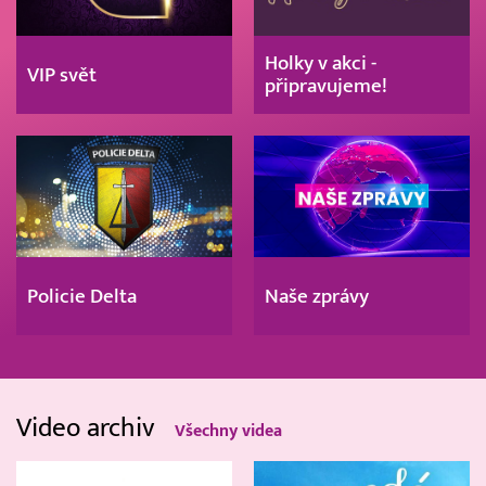
Holky v akci -
VIP svět
připravujeme!
Policie Delta
Naše zprávy
Video archiv
Všechny videa