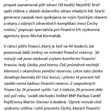
propad zaznamenal pilíř zdraví (39 bodů). Největší 'krizi‘
opět vidíme v oblasti duševního zdraví mladých lidí. Starší
generace naopak není spokojena se svým fyzickým stavem
a obavy z vážných zdravotních komplikací mezi Čechy
rostou," popisuje specialista pro finanční trh výzkumné
agentury Ipsos Michal Kormaňák.
V rámci pilíře financí, který je teď na 40 bodech, lze
pozorovat další změny ve vnímání finanční rezervy:
"Již
minulý rok jsme sledovali zvýšení komfortní finanční
hranice, tedy částky, pod kterou Češi průměrně nechtějí
klesnout s okamžitou peněžní rezervou. Letos tato částka
dosahuje bezmála 60 tisíc korun, i přesto 14 procent lidí
nadále nemá žádnou finanční rezervu. Z naspořených
financí by 24 procent vyžilo 1 až 3 měsíce, 26 procent déle
než půl roku,"
uvádí obchodní ředitel BNP Paribas Cardif
Pojišťovny Martin Steiner a dodává:
"Oproti minulé vlně
výzkumu vidíme i nižší procento Čechů, kterým finanční