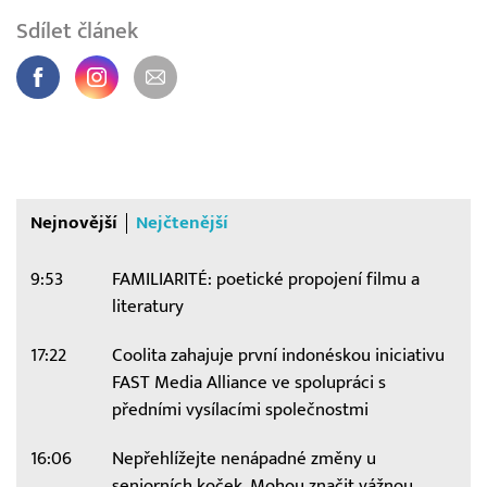
Sdílet článek
Nejnovější
Nejčtenější
9:53
FAMILIARITÉ: poetické propojení filmu a
literatury
17:22
Coolita zahajuje první indonéskou iniciativu
FAST Media Alliance ve spolupráci s
předními vysílacími společnostmi
16:06
Nepřehlížejte nenápadné změny u
seniorních koček. Mohou značit vážnou