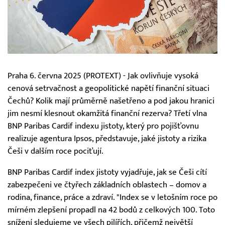
Praha 6. června 2025 (PROTEXT) - Jak ovlivňuje vysoká
cenová setrvačnost a geopolitické napětí finanční situaci
Čechů? Kolik mají průměrně našetřeno a pod jakou hranici
jim nesmí klesnout okamžitá finanční rezerva? Třetí vlna
BNP Paribas Cardif indexu jistoty, který pro pojišťovnu
realizuje agentura Ipsos, představuje, jaké jistoty a rizika
Češi v dalším roce pociťují.
BNP Paribas Cardif index jistoty vyjadřuje, jak se Češi cítí
zabezpečeni ve čtyřech základních oblastech – domov a
rodina, finance, práce a zdraví. "Index se v letošním roce po
mírném zlepšení propadl na 42 bodů z celkových 100. Toto
snížení sledujeme ve všech pilířích, přičemž největší