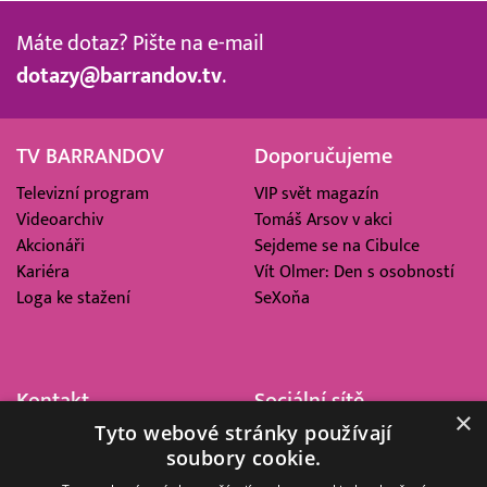
Máte dotaz? Pište na e-mail
dotazy@barrandov.tv
.
TV BARRANDOV
Doporučujeme
Televizní program
VIP svět magazín
Videoarchiv
Tomáš Arsov v akci
Akcionáři
Sejdeme se na Cibulce
Kariéra
Vít Olmer: Den s osobností
Loga ke stažení
SeXoňa
Kontakt
Sociální sítě
×
Tyto webové stránky používají
Barrandov Televizní Studio,
soubory cookie.
a.s.