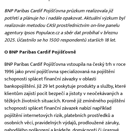
BNP Paribas Cardif Pojišťovna průzkum realizovala již
potřetí a plánuje ho i nadále opakovat. Aktuální výzkum byl
realizován metodou CASI prostřednictvím on-line panelu
agentury Ipsos Populace.cz a sběr dat probíhal v březnu
2025. Účastnilo se ho 1500 respondentů starších 18 let.
O BNP Paribas Cardif Pojišťovně
BNP Paribas Cardif Pojišťovna vstoupila na český trh v roce
1996 jako první pojišťovna specializovaná na pojištění
schopnosti splácet finanční závazky v oblasti
bankopojištění. Již 29 let poskytuje produkty a služby, které
klientům zajistí pocit bezpečí a jistoty v neočekávaných a
těžkých životních situacích. Kromě již zmíněného pojištění
schopnosti splácet finanční závazek nabízí například
pojištění internetových rizik, platebních prostředků a
osobních věcí, pravidelných výdajů, prodloužené záruky,
nahodilého poškození a krádeže, domácnosti či úrazové