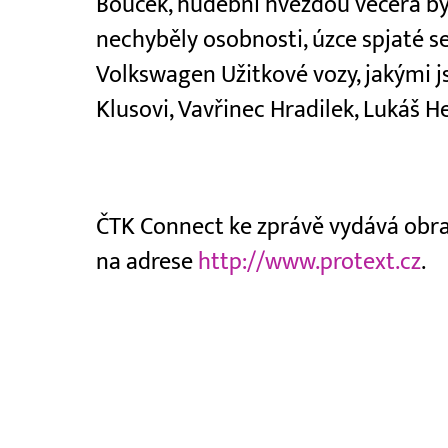
Bouček, hudební hvězdou večera byl
nechyběly osobnosti, úzce spjaté 
Volkswagen Užitkové vozy, jakými 
Klusovi, Vavřinec Hradilek, Lukáš H
ČTK Connect ke zprávě vydává obraz
na adrese
http://www.protext.cz
.