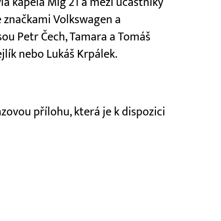
a kapela Mig 21 a mezi účastníky
se značkami Volkswagen a
jsou Petr Čech, Tamara a Tomáš
ejlík nebo Lukáš Krpálek.
ovou přílohu, která je k dispozici