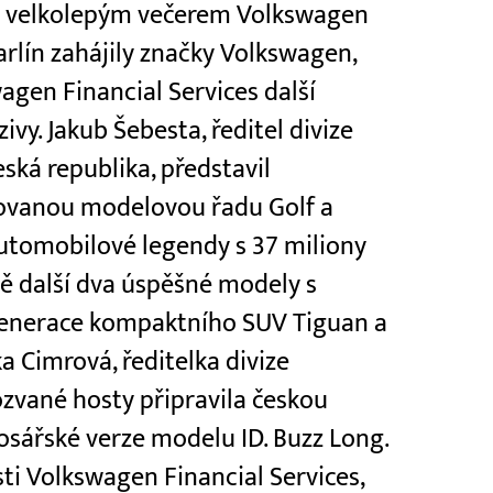
 S velkolepým večerem Volkswagen
rlín zahájily značky Volkswagen,
gen Financial Services další
ivy. Jakub Šebesta, ředitel divize
ká republika, představil
vanou modelovou řadu Golf a
 automobilové legendy s 37 miliony
ě další dva úspěšné modely s
generace kompaktního SUV Tiguan a
 Cimrová, ředitelka divize
ozvané hosty připravila českou
osářské verze modelu ID. Buzz Long.
sti Volkswagen Financial Services,