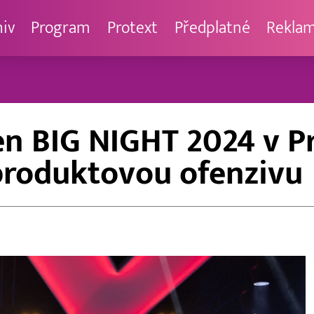
hiv
Program
Protext
Předplatné
Rekla
n BIG NIGHT 2024 v Pr
produktovou ofenzivu