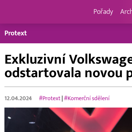
Pořady
Arc
Protext
Exkluzivní Volkswage
odstartovala novou 
12.04.2024
#Protext
|
#Komerční sdělení