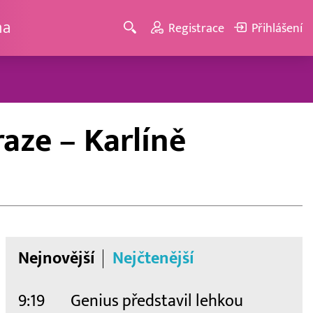
ma
Registrace
Přihlášení
aze – Karlíně
Nejnovější
Nejčtenější
9:19
Genius představil lehkou