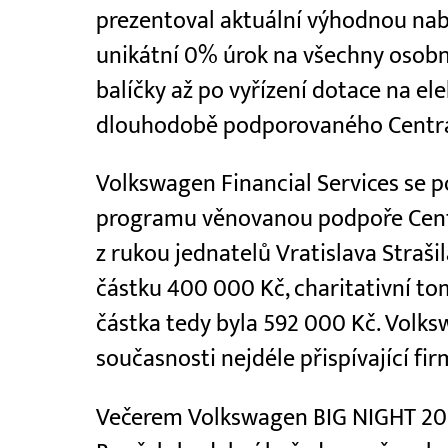
prezentoval aktuální výhodnou nabí
unikátní 0% úrok na všechny osobní
balíčky až po vyřízení dotace na e
dlouhodobě podporovaného Centr
Volkswagen Financial Services se po
programu věnovanou podpoře Centra
z rukou jednatelů Vratislava Straši
částku 400 000 Kč, charitativní t
částka tedy byla 592 000 Kč. Volksw
současnosti nejdéle přispívající fi
Večerem Volkswagen BIG NIGHT 202