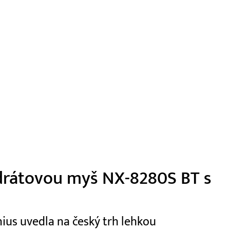
zdrátovou myš NX-8280S BT s
ius uvedla na český trh lehkou