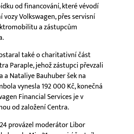
dku od financování, které vévodí
 vozy Volkswagen, přes servisní
lektromobilitu a zástupcům
a.
staral také o charitativní část
 Paraple, jehož zástupci převzali
la a Nataliye Bauhuber šek na
ombola vynesla 192 000 Kč, konečná
agen Financial Services je v
rmou od založení Centra.
4 provázel moderátor Libor