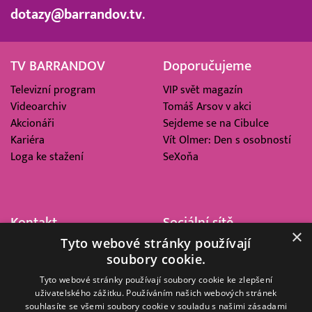
dotazy@barrandov.tv
.
TV BARRANDOV
Doporučujeme
Televizní program
VIP svět magazín
Videoarchiv
Tomáš Arsov v akci
Akcionáři
Sejdeme se na Cibulce
Kariéra
Vít Olmer: Den s osobností
Loga ke stažení
SeXoňa
Kontakt
Sociální sítě
×
Tyto webové stránky používají
Barrandov Televizní Studio,
soubory cookie.
a.s.
Kříženeckého nám. 322
Tyto webové stránky používají soubory cookie ke zlepšení
uživatelského zážitku. Používáním našich webových stránek
152 00 Praha 5
souhlasíte se všemi soubory cookie v souladu s našimi zásadami