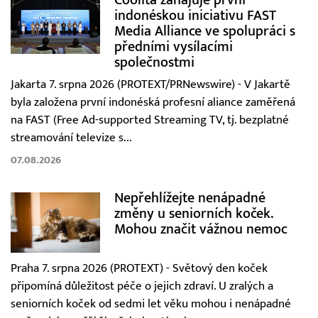
indonéskou iniciativu FAST
Media Alliance ve spolupráci s
předními vysílacími
společnostmi
Jakarta 7. srpna 2026 (PROTEXT/PRNewswire) - V Jakartě
byla založena první indonéská profesní aliance zaměřená
na FAST (Free Ad-supported Streaming TV, tj. bezplatné
streamování televize s...
07.08.2026
Nepřehlížejte nenápadné
změny u seniorních koček.
Mohou značit vážnou nemoc
Praha 7. srpna 2026 (PROTEXT) - Světový den koček
připomíná důležitost péče o jejich zdraví. U zralých a
seniorních koček od sedmi let věku mohou i nenápadné