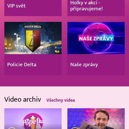
Holky v akci -
VIP svět
připravujeme!
Policie Delta
Naše zprávy
Video archiv
Všechny videa