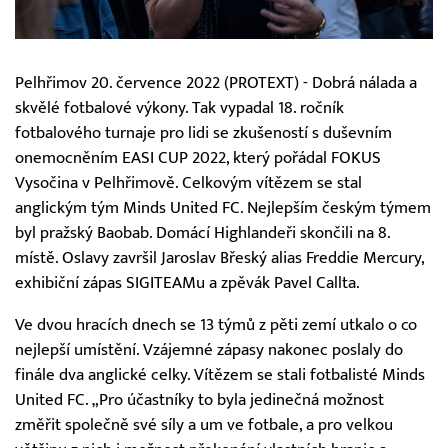
Pelhřimov 20. července 2022 (PROTEXT) - Dobrá nálada a
skvělé fotbalové výkony. Tak vypadal 18. ročník
fotbalového turnaje pro lidi se zkušeností s duševním
onemocněním EASI CUP 2022, který pořádal FOKUS
Vysočina v Pelhřimově. Celkovým vítězem se stal
anglickým tým Minds United FC. Nejlepším českým týmem
byl pražský Baobab. Domácí Highlandeři skončili na 8.
místě. Oslavy završil Jaroslav Břeský alias Freddie Mercury,
exhibiční zápas SIGITEAMu a zpěvák Pavel Callta.
Ve dvou hracích dnech se 13 týmů z pěti zemí utkalo o co
nejlepší umístění. Vzájemné zápasy nakonec poslaly do
finále dva anglické celky. Vítězem se stali fotbalisté Minds
United FC. „Pro účastníky to byla jedinečná možnost
změřit společně své síly a um ve fotbale, a pro velkou