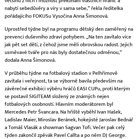
většinu z nich i možnost překonání vlastních hranic a
nabytí sebedůvěry a víry v sama sebe,“ řekla ředitelka
pořádajícího FOKUSu Vysočina Anna Šimonová.
Uprostřed týdne byl na programu dětský den zaměřený na
prevenci duševního zdraví pohybem. „Na ten zavítalo více
jak pět set dětí, z čehož jsme měli obrovskou radost. Jejich
usměvavé tváře pro nás byly dostatečnou odměnou,“
dodala Anna Šimonová.
V průběhu týdne na fotbalový stadion v Pelhřimově
zavítala i veřejnost, ta se výborně bavila především na
závěrečné exhibici výběru hráčů EASI CUPu, proti kterým
se postavil SIGITEAM složený ze známých nejen
fotbalových osobností. Hlavním moderátorem byl
Mercedes Petr Švancara. Na hřiště vyběhl Ivan Hašek,
Ladislav Maier, Miroslav Beránek, hokejisté Jaroslav Bednář
a Tomáš Vlasák a showman Sagvan Tofi. Večer pak celý
týden zakončil zpěvák Pavel Callta a po něm DJ George.