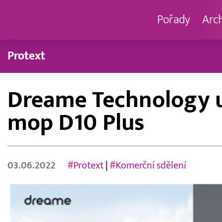
Pořady
Arc
Protext
Dreame Technology u
mop D10 Plus
03.06.2022
#Protext
|
#Komerční sdělení