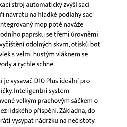
kaci stroj automaticky zvýší sací
ři návratu na hladké podlahy sací
i. Integrovaný mop poté naváže
odního paprsku se třemi úrovněmi
vyčištění odolných skvrn, otisků bot
návlek s velmi hustým vláknem se
ody a rychle schne.
je vysavač D10 Plus ideální pro
íčky. Inteligentní systém
bavené velkým prachovým sáčkem o
ez lidského přispění. Základna, do
rátí vysypat nádržku na nečistoty