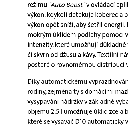
režimu
"Auto Boost"
v ovládací apli
výkon, kdykoli detekuje koberec a p
výkon opět sníží, aby šetřil energi
mokrým úklidem podlahy pomocí v
intenzity, které umožňují důkladné 
či skvrn od džusu a kávy. Textilní 
postará o rovnoměrnou distribuci v
Díky automatickému vyprazdňování 
rodiny, zejména ty s domácími mazl
vysypávání nádržky v základně vy
objemu 2,5 l umožňuje úklid zcela b
které se vysavač D10 automaticky v