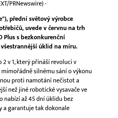
TEXT/PRNewswire) -
"), přední světový výrobce
třebičů, uvede v červnu na trh
0 Plus s bezkonkurenční
a všestrannější úklid na míru.
2 v 1, který přináší revoluci v
ky mimořádně silnému sání o výkonu
nou proti namotání nečistot a
í než jiné robotické vysavače ve
 nabízí až 45 dní úklidu bez
y a garantuje tak dokonale