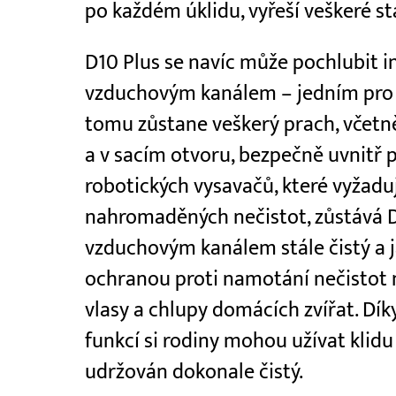
po každém úklidu, vyřeší veškeré st
D10 Plus se navíc může pochlubit i
vzduchovým kanálem – jedním pro s
tomu zůstane veškerý prach, včetn
a v sacím otvoru, bezpečně uvnitř p
robotických vysavačů, které vyžaduj
nahromaděných nečistot, zůstává D1
vzduchovým kanálem stále čistý a j
ochranou proti namotání nečistot 
vlasy a chlupy domácích zvířat. D
funkcí si rodiny mohou užívat klidu 
udržován dokonale čistý.