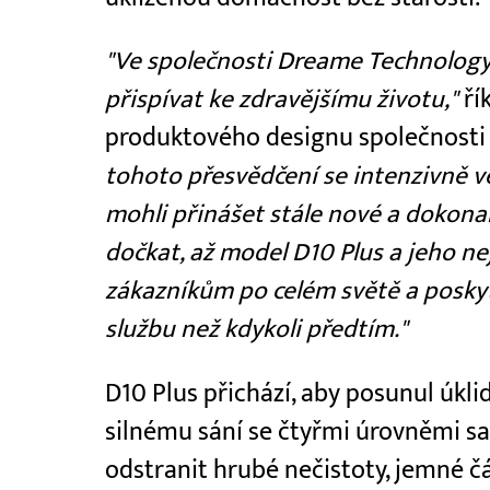
"Ve společnosti Dreame Technology 
přispívat ke zdravějšímu životu,"
ří
produktového designu společnosti
tohoto přesvědčení se intenzivně 
mohli přinášet stále nové a dokona
dočkat, až model D10 Plus a jeho n
zákazníkům po celém světě a posky
službu než kdykoli předtím."
D10 Plus přichází, aby posunul úklid
silnému sání se čtyřmi úrovněmi s
odstranit hrubé nečistoty, jemné část