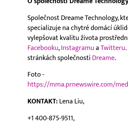
O společnosti Dreame Technolog
Společnost Dreame Technology, kter
specializuje na chytré domácí úklido
vylepšovat kvalitu života prostředn
Facebooku
,
Instagramu
a
Twitteru
stránkách společnosti
Dreame
.
Foto -
https://mma.prnewswire.com/med
KONTAKT:
Lena Liu,
+1 400-875-9511,