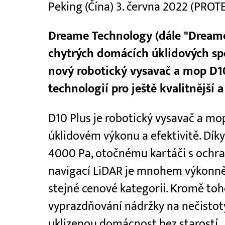
Peking (Čína) 3. června 2022 (PRO
Dreame Technology (dále "Dreame
chytrých domácích úklidových spo
nový robotický vysavač a mop D1
technologií pro ještě kvalitnější 
D10 Plus je robotický vysavač a mop 
úklidovém výkonu a efektivitě. Dí
4000 Pa, otočnému kartáči s ochra
navigací LiDAR je mnohem výkonnějš
stejné cenové kategorii. Kromě toho
vyprazdňování nádržky na nečistot
uklizenou domácnost bez starostí.