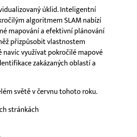
idualizovaný úklid. Inteligentní
okročilým algoritmem SLAM nabízí
sné mapování a efektivní plánování
vněž přizpůsobit vlastnostem
é navíc využívat pokročilé mapové
dentifikace zakázaných oblastí a
lém světě v červnu tohoto roku.
ch stránkách