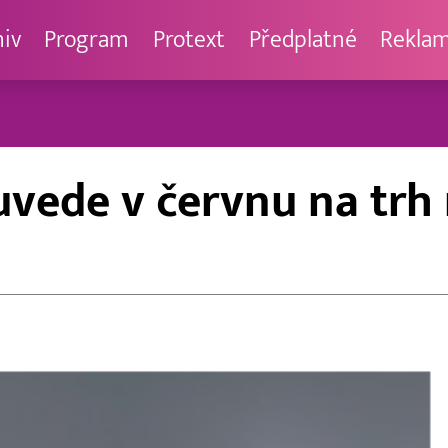
hiv
Program
Protext
Předplatné
Rekla
vede v červnu na trh 