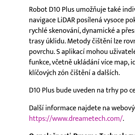
Robot D10 Plus umožňuje také indiv
navigace LiDAR posílená vysoce p
rychlé skenování, dynamické a pře
trasy úklidu. Metody čištění lze ro
povrchu. S aplikací mohou uživatel
funkce, včetně ukládání více map, i
klíčových zón čištění a dalších.
D10 Plus bude uveden na trhy po ce
Další informace najdete na webový
https://www.dreametech.com/
.