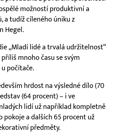
dospělé možností produktivní a
, a tudíž cíleného úniku z
on Hegel.
ie „Mladí lidé a trvalá udržitelnost“
í příliš mnoho času se svým
u počítače.
edevším hrdost na výsledné dílo (70
edstav (64 procent) – i ve
 mladých lidí už například kompletně
 pokoje a dalších 65 procent už
ekorativní předměty.