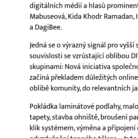
digitálních médií a hlasů prominen
Mabuseová, Kida Khodr Ramadan, I
a DagiBee.
Jedná se o výrazný signál pro vyšš
souvislosti se vzrůstající oblibou 
skupinami: Nová iniciativa společno
začíná překladem důležitých online 
oblibě komunity, do relevantních ja
Pokládka laminátové podlahy, malov
tapety, stavba ohniště, broušení pa
klik systémem, výměna a připojení 