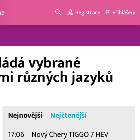
ma
Registrace
Přihlášení
kládá vybrané
smi různých jazyků
Nejnovější
Nejčtenější
17:06
Nový Chery TIGGO 7 HEV