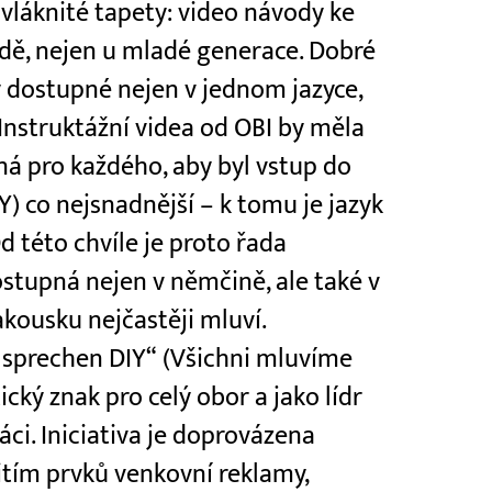
láknité tapety: video návody ke
dě, nejen u mladé generace. Dobré
ly dostupné nejen v jednom jazyce,
 Instruktážní videa od OBI by měla
á pro každého, aby byl vstup do
Y) co nejsnadnější – k tomu je jazyk
 této chvíle je proto řada
ostupná nejen v němčině, ale také v
akousku nejčastěji mluví.
e sprechen DIY“ (Všichni mluvíme
ický znak pro celý obor a jako lídr
ci. Iniciativa je doprovázena
itím prvků venkovní reklamy,