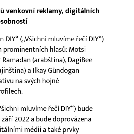
ů venkovní reklamy, digitálních
osobností
n DIY“ („Všichni mluvíme řečí DIY“)
ím prominentních hlasů: Motsi
r Ramadan (arabština), DagiBee
rajinština) a Ilkay Gündogan
iativu na svých hojně
ofilech.
šichni mluvíme řečí DIY“) bude
2. září 2022 a bude doprovázena
tálními médii a také prvky