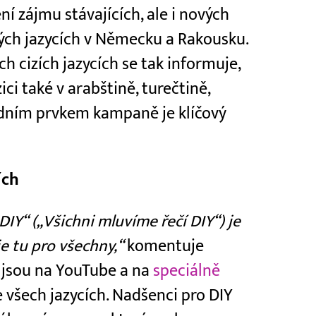
í zájmu stávajících, ale i nových
vých jazycích v Německu a Rakousku.
h cizích jazycích se tak informuje,
ici také v arabštině, turečtině,
ředním prvkem kampaně je klíčový
ích
IY“ („Všichni mluvíme řečí DIY“) je
je tu pro všechny,“
komentuje
 jsou na YouTube a na
speciálně
 všech jazycích. Nadšenci pro DIY