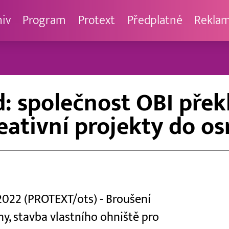
hiv
Program
Protext
Předplatné
Rekla
d: společnost OBI pře
reativní projekty do o
2022 (PROTEXT/ots) - Broušení
y, stavba vlastního ohniště pro