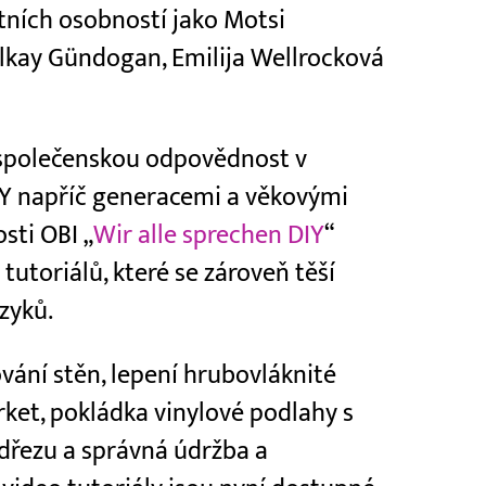
tních osobností jako Motsi
lkay Gündogan, Emilija Wellrocková
í společenskou odpovědnost v
DIY napříč generacemi a věkovými
sti OBI „
Wir alle sprechen DIY
“
tutoriálů, které se zároveň těší
zyků.
ání stěn, lepení hrubovláknité
rket, pokládka vinylové podlahy s
dřezu a správná údržba a