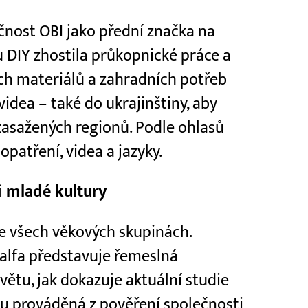
čnost OBI jako přední značka na
DIY zhostila průkopnické práce a
ch materiálů a zahradních potřeb
videa – také do ukrajinštiny, aby
 zasažených regionů. Podle ohlasů
patření, videa a jazyky.
i mladé kultury
ve všech věkových skupinách.
 alfa představuje řemeslná
světu, jak dokazuje aktuální studie
hu prováděná z pověření společnosti