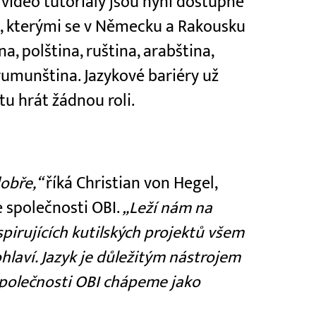
video tutoriály jsou nyní dostupné
ch, kterými se v Německu a Rakousku
na, polština, ruština, arabština,
a rumunština. Jazykové bariéry už
tu hrát žádnou roli.
dobře,“
říká Christian von Hegel,
 společnosti OBI.
„Leží nám na
spirujících kutilských projektů všem
laví. Jazyk je důležitým nástrojem
 společnosti OBI chápeme jako