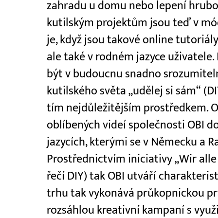
zahradu u domu nebo lepení hrubov
kutilským projektům jsou teď v mó
je, když jsou takové online tutoriá
ale také v rodném jazyce uživatele.
být v budoucnu snadno srozumiteln
kutilského světa „udělej si sám“ (DI
tím nejdůležitějším prostředkem. Od
oblíbených videí společnosti OBI d
jazycích, kterými se v Německu a R
Prostřednictvím iniciativy „Wir all
řečí DIY) tak OBI utváří charakterist
trhu tak vykonává průkopnickou prá
rozsáhlou kreativní kampaní s využ