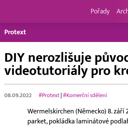
Pořady
Arc
Protext
DIY nerozlišuje půvo
videotutoriály pro k
08.09.2022
#Protext
|
#Komerční sdělení
Wermelskirchen (Německo) 8. září 
parket, pokládka laminátové podlah