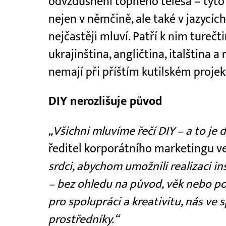
odvzdušnění topného tělesa – tyto 
nejen v němčině, ale také v jazycí
nejčastěji mluví. Patří k nim turečti
ukrajinština, angličtina, italština 
nemají při příštím kutilském projek
DIY nerozlišuje původ
„Všichni mluvíme řečí DIY – a to je 
ředitel korporátního marketingu ve
srdci, abychom umožnili realizaci in
– bez ohledu na původ, věk nebo poh
pro spolupráci a kreativitu, nás ve
prostředníky.“