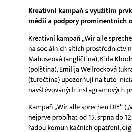
Kreativní kampaň s využitím prvk
médií a podpory prominentních 
Kreativní kampaň „Wir alle spreche
na sociálních sítích prostřednictv
Mabuseová (angličtina), Kida Khod
(polština), Emilija Wellrocková (uk
(turečtina) upozorňují na tuto inic
navštěvovaných instagramových pr
Kampaň „Wir alle sprechen DIY“ („V
nejprve probíhat od 15. srpna do 1
řadou komunikačních opatření, digi