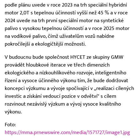
podle plánu uvede v roce 2023 na trh speciální hybridní
motor 2,0T s tepelnou účinností vyšší než 45 % a v roce
2024 uvede na trh první speciální motor na syntetické
palivo s vysokou tepelnou účinností a v roce 2025 motor
na vodíkové palivo, čímž uživatelům vozů nabídne
pokročilejší a ekologičtější možnosti.
V budoucnu bude společnost HYCET ze skupiny GMW
provádět hloubkové iterace ve třech dimenzích
ekologického a nízkouhlíkového rozvoje, inteligentního
řízení a vysoce účinného výkonu tím, že bude dodržovat
koncepci výzkumu a vývoje spočívající v „realizaci cílených
investic a získání vedoucí pozice v odvětví" s cílem
rozvinout nezávislý výzkum a vývoj vysoce kvalitního
výkonu.
Foto:
https://mma.prnewswire.com/media/1571727/image1.jpg