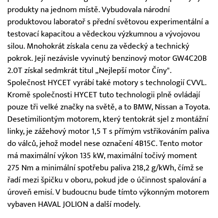
produkty na jednom místě. Vybudovala národní
produktovou laboratoř s přední světovou experimentální a
testovací kapacitou a vědeckou výzkumnou a vývojovou
silou. Mnohokrát získala cenu za vědecký a technický
pokrok. Její nezávisle vyvinutý benzinový motor GW4C20B
2.0T získal sedmkrát titul „Nejlepší motor Číny".
Společnost HYCET vyrábí také motory s technologií CVVL.
Kromě společnosti HYCET tuto technologii plně ovládají
pouze tři velké značky na světě, a to BMW, Nissan a Toyota.
Desetimiliontým motorem, který tentokrát sjel z montážní
linky, je zážehový motor 1,5 T s přímým vstřikováním paliva
do válců, jehož model nese označení 4B15C. Tento motor
má maximální výkon 135 kW, maximální točivý moment
275 Nm a minimální spotřebu paliva 218,2 g/kWh, čímž se
řadí mezi špičku v oboru, pokud jde o účinnost spalování a
úroveň emisí. V budoucnu bude tímto výkonným motorem
vybaven HAVAL JOLION a další modely.