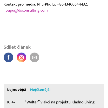
Kontakt pro média: Phu-Phu Li, +86-13466544432,
lipupu@dsconsulting.com
Sdílet článek
Nejnovější
Nejčtenější
10:47
“Walter” v akci na projektu Kladno Living