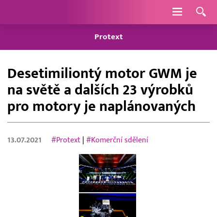
Navigace
Protext
Desetimiliontý motor GWM je
na světě a dalších 23 výrobků
pro motory je naplánovaných
13.07.2021
#Protext
|
#Komerční sdělení