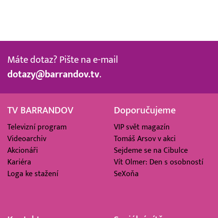
Máte dotaz? Pište na e-mail
dotazy@barrandov.tv
.
TV BARRANDOV
Doporučujeme
Televizní program
VIP svět magazín
Videoarchiv
Tomáš Arsov v akci
Akcionáři
Sejdeme se na Cibulce
Kariéra
Vít Olmer: Den s osobností
Loga ke stažení
SeXoňa