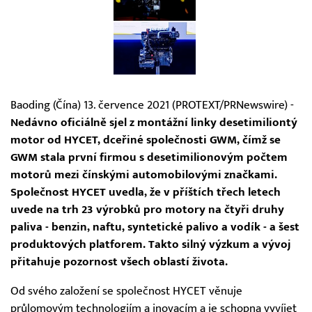
Baoding (Čína) 13. července 2021 (PROTEXT/PRNewswire) -
Nedávno oficiálně sjel z montážní linky desetimiliontý
motor od HYCET, dceřiné společnosti GWM, čímž se
GWM stala první firmou s desetimilionovým počtem
motorů mezi čínskými automobilovými značkami.
Společnost HYCET uvedla, že v příštích třech letech
uvede na trh 23 výrobků pro motory na čtyři druhy
paliva - benzin, naftu, syntetické palivo a vodík - a šest
produktových platforem. Takto silný výzkum a vývoj
přitahuje pozornost všech oblastí života.
Od svého založení se společnost HYCET věnuje
průlomovým technologiím a inovacím a je schopna vyvíjet