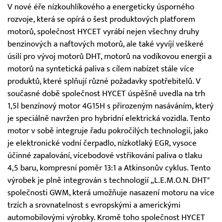
V nové éře nízkouhlíkového a energeticky úsporného
rozvoje, která se opírá o šest produktových platforem
motorů, společnost HYCET vyrábí nejen všechny druhy
benzinových a naftových motorů, ale také vyvíjí veškeré
úsilí pro vývoj motorů DHT, motorů na vodíkovou energii a
motorů na syntetická paliva s cílem nabízet stále více
produktů, které splňují různé požadavky spotřebitelů. V
současné době společnost HYCET úspěšně uvedla na trh
1,5l benzínový motor 4G15H s přirozeným nasáváním, který
je speciálně navržen pro hybridní elektrická vozidla. Tento
motor v sobě integruje řadu pokročilých technologií, jako
je elektronické vodní čerpadlo, nízkotlaký EGR, vysoce
účinné zapalování, vícebodové vstřikování paliva o tlaku
4,5 baru, kompresní poměr 13:1 a Atkinsonův cyklus. Tento
výrobek je plně integrován s technologií „L.E.M.O.N. DHT"
společnosti GWM, která umožňuje nasazení motoru na více
trzích a srovnatelnost s evropskými a americkými
automobilovými výrobky. Kromě toho společnost HYCET