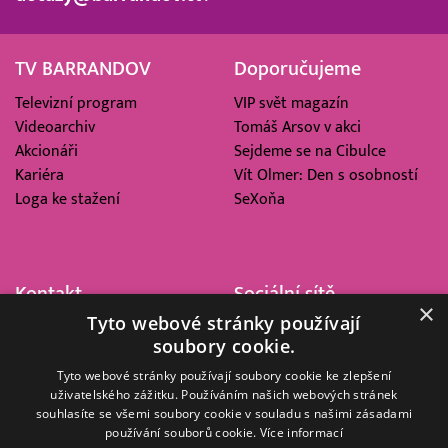
TV BARRANDOV
Doporučujeme
Televizní program
VIP svět magazín
Videoarchiv
Tomáš Arsov v akci
Akcionáři
Sejdeme se na Cibulce
Kariéra
Vít Olmer: Den s osobností
Loga ke stažení
SeXoňa
Kontakt
Sociální sítě
×
Tyto webové stránky používají
Barrandov Televizní Studio,
soubory cookie.
a.s.
Kříženeckého nám. 322
Tyto webové stránky používají soubory cookie ke zlepšení
uživatelského zážitku. Používáním našich webových stránek
152 00 Praha 5
souhlasíte se všemi soubory cookie v souladu s našimi zásadami
IČ 416 93 311
používání souborů cookie.
Více informací