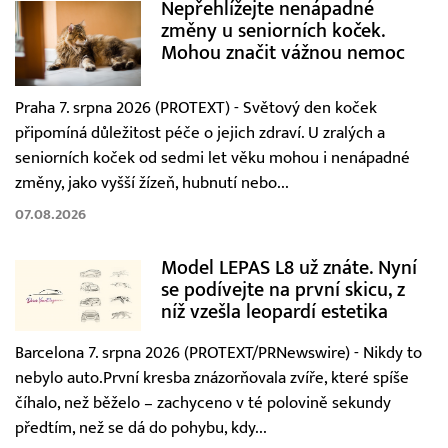
Nepřehlížejte nenápadné
změny u seniorních koček.
Mohou značit vážnou nemoc
Praha 7. srpna 2026 (PROTEXT) - Světový den koček
připomíná důležitost péče o jejich zdraví. U zralých a
seniorních koček od sedmi let věku mohou i nenápadné
změny, jako vyšší žízeň, hubnutí nebo...
07.08.2026
Model LEPAS L8 už znáte. Nyní
se podívejte na první skicu, z
níž vzešla leopardí estetika
Barcelona 7. srpna 2026 (PROTEXT/PRNewswire) - Nikdy to
nebylo auto.První kresba znázorňovala zvíře, které spíše
číhalo, než běželo – zachyceno v té polovině sekundy
předtím, než se dá do pohybu, kdy...