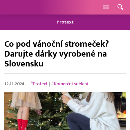
Navigace
Protext
Co pod vánoční stromeček?
Darujte dárky vyrobené na
Slovensku
12.11.2024
#Protext
|
#Komerční sdělení