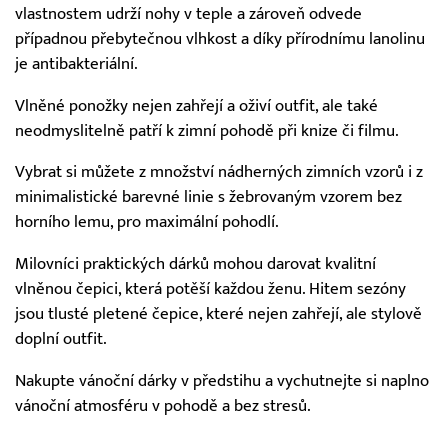
vlastnostem udrží nohy v teple a zároveň odvede
případnou přebytečnou vlhkost a díky přírodnímu lanolinu
je antibakteriální.
Vlněné ponožky nejen zahřejí a oživí outfit, ale také
neodmyslitelně patří k zimní pohodě při knize či filmu.
Vybrat si můžete z množství nádherných zimních vzorů i z
minimalistické barevné linie s žebrovaným vzorem bez
horního lemu, pro maximální pohodlí.
Milovníci praktických dárků mohou darovat kvalitní
vlněnou čepici, která potěší každou ženu. Hitem sezóny
jsou tlusté pletené čepice, které nejen zahřejí, ale stylově
doplní outfit.
Nakupte vánoční dárky v předstihu a vychutnejte si naplno
vánoční atmosféru v pohodě a bez stresů.