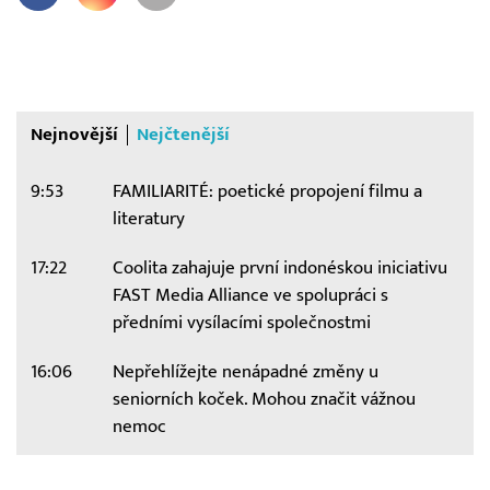
Nejnovější
Nejčtenější
9:53
FAMILIARITÉ: poetické propojení filmu a
literatury
17:22
Coolita zahajuje první indonéskou iniciativu
FAST Media Alliance ve spolupráci s
předními vysílacími společnostmi
16:06
Nepřehlížejte nenápadné změny u
seniorních koček. Mohou značit vážnou
nemoc