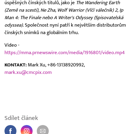
úspěšných čínských titulů, jako je
The Wandering Earth
(Země na scestí)
,
Ne Zha, Wolf Warrior (Vlčí válečník) 2, Ip
Man 4: The Finale nebo A Writer's Odyssey (Spisovatelská
odyssea)
. Společnost nyní patří k největším distributorům
čínských snímků na globálním trhu.
Video -
https://mma.prnewswire.com/media/1916801/video.mp4
KONTAKT:
Mark Xu, +86-13138920992,
mark.xu@cmcpix.com
Sdílet článek