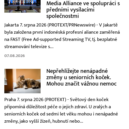
Media Alliance ve spolupráci s
předními vysílacími
společnostmi
Jakarta 7. srpna 2026 (PROTEXT/PRNewswire) - V Jakartě
byla založena první indonéská profesní aliance zaměřená
na FAST (Free Ad-supported Streaming TV, tj. bezplatné
streamování televize s...
07.08.2026
Nepřehlížejte nenápadné
změny u seniorních koček.
Mohou značit vážnou nemoc
Praha 7. srpna 2026 (PROTEXT) - Světový den koček
připomíná důležitost péče o jejich zdraví. U zralých a
seniorních koček od sedmi let věku mohou i nenápadné
změny, jako vyšší žízeň, hubnutí nebo...