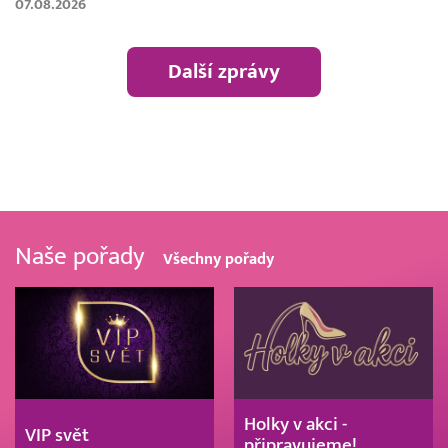
07.08.2026
Další zprávy
Naše pořady
Všechny pořady
Holky v akci -
VIP svět
připravujeme!