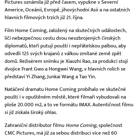
Pictures oznámila již před časem, vypukne v Severní
Americe, Oceánii, Evropě, jihovýchodní Asii a na ostatních
hlavních filmových trzích již 21. října.
Film Home Coming, založený na skutečných událostech,
líčí nebezpečnou cestu dvou neozbrojených čínských
diplomatů, kteří putují pouští i nepřátelskou palbou, aby
odvedli 125 svých krajanů z válkou zmítané země zpět
domů. Režisérem snímku je Xiaozhi Rao, za produkcí stojí
dvojice Frant Gwo a Hongwei Wang, v hlavních rolích se
představí Yi Zhang, Junkai Wang a Tao Yin.
Natáčení dramatu Home Coming probíhalo ve skutečné
poušti i v opuštěném městě, které filmaři vybudovali na
ploše 20.000 m2, a to ve formátu IMAX. Autentičnost filmu
si již získala široký ohlas.
Zahraniční distributor filmu
Home Coming
, společnost
CMC Pictures, má již za sebou distribuci více než 60