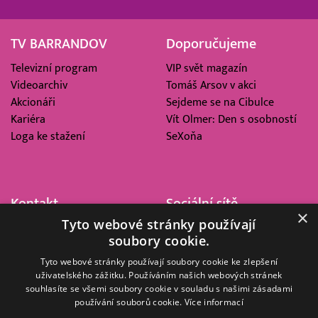
TV BARRANDOV
Doporučujeme
Televizní program
VIP svět magazín
Videoarchiv
Tomáš Arsov v akci
Akcionáři
Sejdeme se na Cibulce
Kariéra
Vít Olmer: Den s osobností
Loga ke stažení
SeXoňa
Kontakt
Sociální sítě
×
Tyto webové stránky používají
Barrandov Televizní Studio,
soubory cookie.
a.s.
Kříženeckého nám. 322
Tyto webové stránky používají soubory cookie ke zlepšení
uživatelského zážitku. Používáním našich webových stránek
152 00 Praha 5
souhlasíte se všemi soubory cookie v souladu s našimi zásadami
IČ 416 93 311
používání souborů cookie.
Více informací
dotazy@barrandov.tv