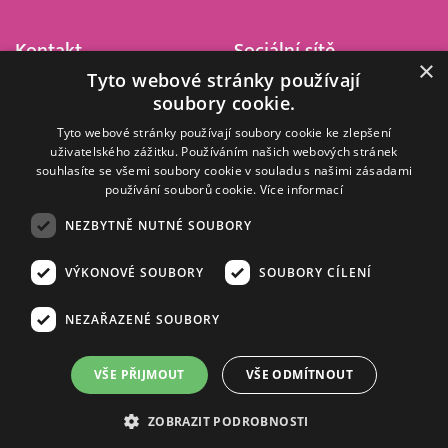
Kontakt
Sociální sítě
×
Tyto webové stránky používají
Barrandov Televizní Studio,
soubory cookie.
a.s.
Kříženeckého nám. 322
Tyto webové stránky používají soubory cookie ke zlepšení
uživatelského zážitku. Používáním našich webových stránek
152 00 Praha 5
souhlasíte se všemi soubory cookie v souladu s našimi zásadami
IČ 416 93 311
používání souborů cookie.
Více informací
dotazy@barrandov.tv
NEZBYTNĚ NUTNÉ SOUBORY
VÝKONOVÉ SOUBORY
SOUBORY CÍLENÍ
© 2008–2026 EMPRESA MEDIA, a.s. Všechna práva vyhrazena.
Kompletní pravidla využívání obsahu webu
najdete ZDE
.
NEZAŘAZENÉ SOUBORY
Zásady ochrany osobních a dalších zpracovávaných údajů
.
Nastavení Cookies
.
Informace o měření sledovanosti videa ve video archivu
VŠE PŘIJMOUT
VŠE ODMÍTNOUT
Nielsen Digital Measurement
. Využíváme grafické podklady z
depositphotos.com
.
ZOBRAZIT PODROBNOSTI