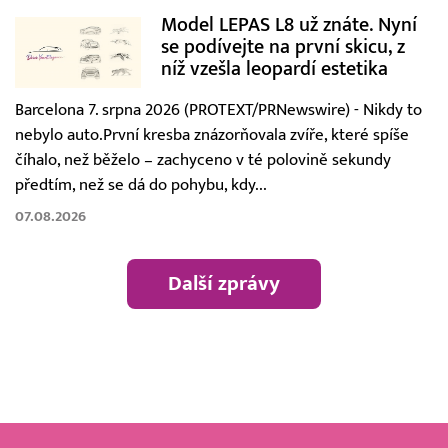
Model LEPAS L8 už znáte. Nyní
se podívejte na první skicu, z
níž vzešla leopardí estetika
Barcelona 7. srpna 2026 (PROTEXT/PRNewswire) - Nikdy to
nebylo auto.První kresba znázorňovala zvíře, které spíše
číhalo, než běželo – zachyceno v té polovině sekundy
předtím, než se dá do pohybu, kdy...
07.08.2026
Další zprávy