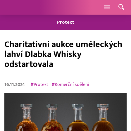
Navigace
Protext
Charitativní aukce uměleckých
lahví Dlabka Whisky
odstartovala
16.11.2024
#Protext
|
#Komerční sdělení