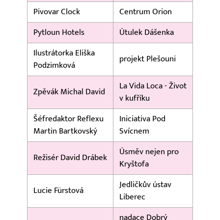
Pivovar Clock
Centrum Orion
Pytloun Hotels
Útulek Dášenka
Ilustrátorka Eliška
projekt Plešouni
Podzimková
La Vida Loca - Život
Zpěvák Michal David
v kufříku
Šéfredaktor Reflexu
Iniciativa Pod
Martin Bartkovský
Svícnem
Úsměv nejen pro
Režisér David Drábek
Kryštofa
Jedličkův ústav
Lucie Fürstová
Liberec
nadace Dobrý