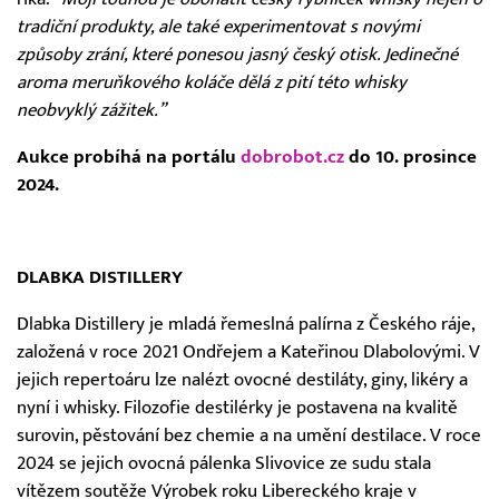
tradiční produkty, ale také experimentovat s novými
způsoby zrání, které ponesou jasný český otisk. Jedinečné
aroma meruňkového koláče dělá z pití této whisky
neobvyklý zážitek.”
Aukce probíhá na portálu
dobrobot.cz
do 10. prosince
2024.
DLABKA DISTILLERY
Dlabka Distillery je mladá řemeslná palírna z Českého ráje,
založená v roce 2021 Ondřejem a Kateřinou Dlabolovými. V
jejich repertoáru lze nalézt ovocné destiláty, giny, likéry a
nyní i whisky. Filozofie destilérky je postavena na kvalitě
surovin, pěstování bez chemie a na umění destilace. V roce
2024 se jejich ovocná pálenka Slivovice ze sudu stala
vítězem soutěže Výrobek roku Libereckého kraje v