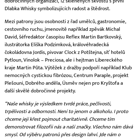
dobročinných organizací, 12 skleněných skvostů s první
Dlabka Whisky symbolizujících radost a štědrost.
Mezi patrony jsou osobnosti z řad umělců, gastronomie,
cestovního ruchu, jmenovitě například zpěvák Michal
David, šéfredaktor časopisu Reflex Martin Bartkovský,
ilustrátorka Eliška Podzimková, královéhradecká
čokoládovna Jordis, pivovar Clock z Potštejna, síť hotelů
Pytloun, Vinolok – Preciosa, ale i hejtman Libereckého
kraje Martin Půta. Výtěžek z dražby podpoří například Klub
nemocných cystickou fibrózou, Centrum Paraple, projekt
Plešouni, Dobrého anděla, Úsměv nejen pro Kryštofa a
další skvělé dobročinné projekty.
“Naše whisky je výsledkem tvrdé práce, pečlivosti,
trpělivosti a odbornosti. Není to jenom o alkoholu. I proto
chceme její křest pojmout charitativně. Chceme tím
demonstrovat filozofii nás a naší značky. Všechno nám dává
smysl. Od výběru patronů přes design lahví. Jde nám o