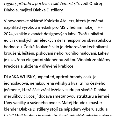
region, přírodu a poctivé české řemeslo,”
uvedl Ondřej
Dlabola, majitel Dlabka Distillery.
V novoborské sklárně Kolektiv Ateliers, která je známá
například výrobou medailí pro MS v ledním hokeji IIHF
2024, vzniklo dvanáct designových lahví. Tvoří unikátní
edici sklářských uměleckých děl s nespornou sběratelskou
hodnotou. České foukané sklo je dekorováno technikami
broušení, leštění, pískování nebo ručního malování. Lahev
je uzavřena elegantní skleněnou zátkou Vinolok ze sklárny
Preciosa a uložena v dřevěné krabičce.
DLABKA WHISKY, unpeated, apricot brandy cask, je
jednosladová, nenakouřená whisky z kvalitního českého
ječmene, která část zrání ležela v sudu po skvělé Dlabka
meruňkovici, což jí dodává smetanovou strukturu a jemné
tóny vanilky a sušeného ovoce. Matěj Houdek, master
blender Dlabka Distillery stojí za nápadem výběru sudu a
říká: “
Mojí touhou je obohatit český rybníček whisky nejen o