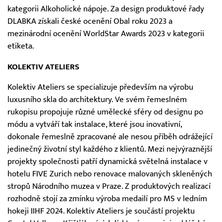
kategorii Alkoholické nápoje. Za design produktové řady
DLABKA získali české ocenění Obal roku 2023 a
mezinárodní ocenění WorldStar Awards 2023 v kategorii
etiketa.
KOLEKTIV ATELIERS
Kolektiv Ateliers se specializuje především na výrobu
luxusního skla do architektury. Ve svém řemeslném
rukopisu propojuje různé umělecké sféry od designu po
módu a vytváří tak instalace, které jsou inovativní,
dokonale řemeslně zpracované ale nesou příběh odrážející
jedinečný životní styl každého z klientů. Mezi nejvýraznější
projekty společnosti patří dynamická světelná instalace v
hotelu FIVE Zurich nebo renovace malovaných skleněných
stropů Národního muzea v Praze. Z produktových realizací
rozhodně stojí za zmínku výroba medailí pro MS v ledním
hokeji IIHF 2024. Kolektiv Ateliers je součástí projektu