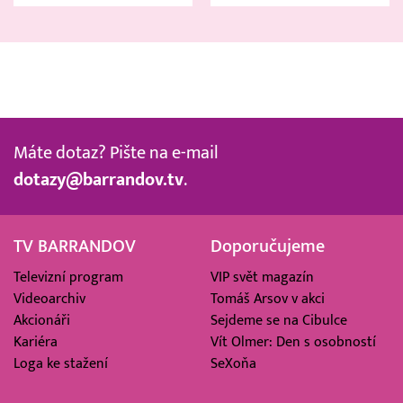
Máte dotaz? Pište na e-mail
dotazy@barrandov.tv
.
TV BARRANDOV
Doporučujeme
Televizní program
VIP svět magazín
Videoarchiv
Tomáš Arsov v akci
Akcionáři
Sejdeme se na Cibulce
Kariéra
Vít Olmer: Den s osobností
Loga ke stažení
SeXoňa