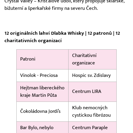
Crystal Valley – Křišťálové údolí, který propojuje sklářské,
bižuterní a šperkařské firmy na severu Čech.
12 originálních lahví Dlabka Whisky | 12 patronů | 12
charitativních organizací
Charitativní
Patroni
organizace
Vinolok - Preciosa
Hospic sv. Zdislavy
Hejtman libereckého
Centrum LIRA
kraje Martin Půta
Klub nemocných
Čokoládovna Jordi’s
cystickou fibrózou
Bar Bylo, nebylo
Centrum Paraple