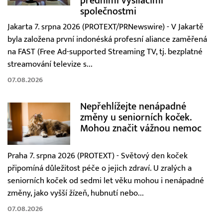
předními vysílacími
společnostmi
Jakarta 7. srpna 2026 (PROTEXT/PRNewswire) - V Jakartě
byla založena první indonéská profesní aliance zaměřená
na FAST (Free Ad-supported Streaming TV, tj. bezplatné
streamování televize s...
07.08.2026
Nepřehlížejte nenápadné
změny u seniorních koček.
Mohou značit vážnou nemoc
Praha 7. srpna 2026 (PROTEXT) - Světový den koček
připomíná důležitost péče o jejich zdraví. U zralých a
seniorních koček od sedmi let věku mohou i nenápadné
změny, jako vyšší žízeň, hubnutí nebo...
07.08.2026