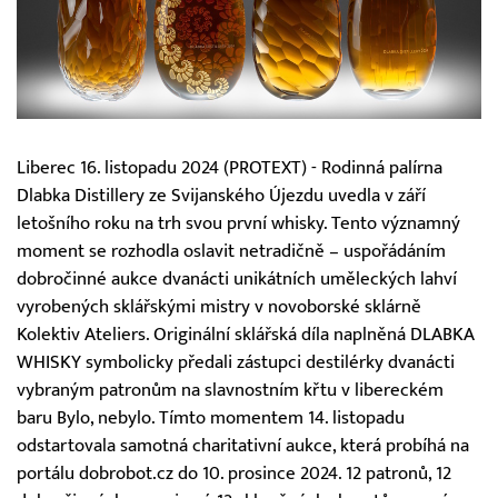
Liberec 16. listopadu 2024 (PROTEXT) - Rodinná palírna
Dlabka Distillery ze Svijanského Újezdu uvedla v září
letošního roku na trh svou první whisky. Tento významný
moment se rozhodla oslavit netradičně – uspořádáním
dobročinné aukce dvanácti unikátních uměleckých lahví
vyrobených sklářskými mistry v novoborské sklárně
Kolektiv Ateliers. Originální sklářská díla naplněná DLABKA
WHISKY symbolicky předali zástupci destilérky dvanácti
vybraným patronům na slavnostním křtu v libereckém
baru Bylo, nebylo. Tímto momentem 14. listopadu
odstartovala samotná charitativní aukce, která probíhá na
portálu dobrobot.cz do 10. prosince 2024. 12 patronů, 12