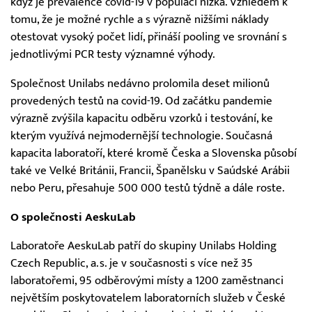
když je prevalence covid-19 v populaci nízká. Vzhledem k
tomu, že je možné rychle a s výrazně nižšími náklady
otestovat vysoký počet lidí, přináší pooling ve srovnání s
jednotlivými PCR testy významné výhody.
Společnost Unilabs nedávno prolomila deset milionů
provedených testů na covid-19. Od začátku pandemie
výrazně zvýšila kapacitu odběru vzorků i testování, ke
kterým využívá nejmodernější technologie. Současná
kapacita laboratoří, které kromě Česka a Slovenska působí
také ve Velké Británii, Francii, Španělsku v Saúdské Arábii
nebo Peru, přesahuje 500 000 testů týdně a dále roste.
O společnosti AeskuLab
Laboratoře AeskuLab patří do skupiny Unilabs Holding
Czech Republic, a.s. je v současnosti s více než 35
laboratořemi, 95 odběrovými místy a 1200 zaměstnanci
největším poskytovatelem laboratorních služeb v České