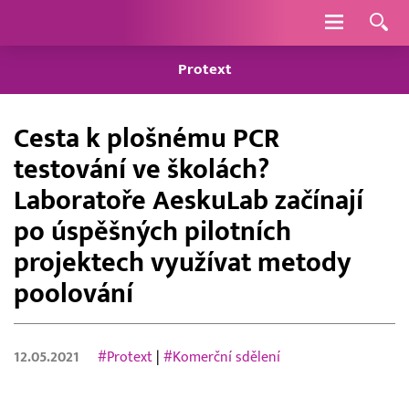
Navigace
Protext
Cesta k plošnému PCR
testování ve školách?
Laboratoře AeskuLab začínají
po úspěšných pilotních
projektech využívat metody
poolování
12.05.2021
#Protext
|
#Komerční sdělení