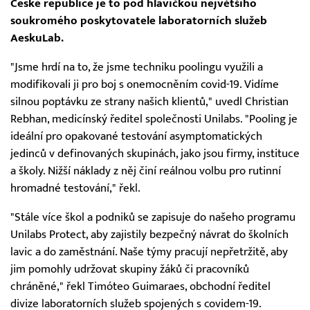
České republice je to pod hlavičkou největšího
soukromého poskytovatele laboratorních služeb
AeskuLab.
"Jsme hrdí na to, že jsme techniku poolingu využili a
modifikovali ji pro boj s onemocněním covid-19. Vidíme
silnou poptávku ze strany našich klientů," uvedl Christian
Rebhan, medicínský ředitel společnosti Unilabs. "Pooling je
ideální pro opakované testování asymptomatických
jedinců v definovaných skupinách, jako jsou firmy, instituce
a školy. Nižší náklady z něj činí reálnou volbu pro rutinní
hromadné testování," řekl.
"Stále více škol a podniků se zapisuje do našeho programu
Unilabs Protect, aby zajistily bezpečný návrat do školních
lavic a do zaměstnání. Naše týmy pracují nepřetržitě, aby
jim pomohly udržovat skupiny žáků či pracovníků
chráněné," řekl Timóteo Guimaraes, obchodní ředitel
divize laboratorních služeb spojených s covidem-19.