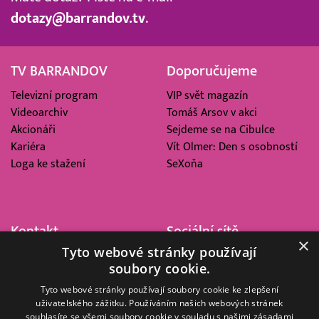
dotazy@barrandov.tv
.
TV BARRANDOV
Doporučujeme
Televizní program
VIP svět magazín
Videoarchiv
Tomáš Arsov v akci
Akcionáři
Sejdeme se na Cibulce
Kariéra
Vít Olmer: Den s osobností
Loga ke stažení
SeXoňa
Kontakt
Sociální sítě
×
Tyto webové stránky používají
Barrandov Televizní Studio,
soubory cookie.
a.s.
Kříženeckého nám. 322
Tyto webové stránky používají soubory cookie ke zlepšení
uživatelského zážitku. Používáním našich webových stránek
152 00 Praha 5
souhlasíte se všemi soubory cookie v souladu s našimi zásadami