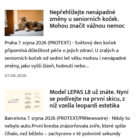
Nepřehlížejte nenápadné
změny u seniorních koček.
Mohou značit vážnou nemoc
Praha 7. srpna 2026 (PROTEXT) - Světový den koček
připomíná důležitost péče o jejich zdraví. U zralých a
seniorních koček od sedmi let věku mohou i nenápadné
změny, jako vyšší žízeň, hubnutí nebo...
07.08.2026
Model LEPAS L8 už znáte. Nyní
se podívejte na první skicu, z
níž vzešla leopardí estetika
Barcelona 7. srpna 2026 (PROTEXT/PRNewswire) - Nikdy to
nebylo auto.První kresba znázorňovala zvíře, které spíše
číhalo, než běželo – zachyceno v té polovině sekundy