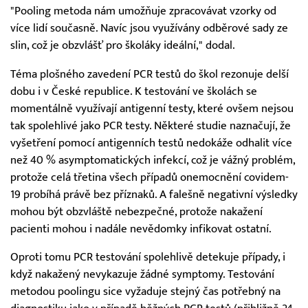
"Pooling metoda nám umožňuje zpracovávat vzorky od
více lidí současně. Navíc jsou využívány odběrové sady ze
slin, což je obzvlášť pro školáky ideální," dodal.
Téma plošného zavedení PCR testů do škol rezonuje delší
dobu i v České republice. K testování ve školách se
momentálně využívají antigenní testy, které ovšem nejsou
tak spolehlivé jako PCR testy. Některé studie naznačují, že
vyšetření pomocí antigenních testů nedokáže odhalit více
než 40 % asymptomatických infekcí, což je vážný problém,
protože celá třetina všech případů onemocnění covidem-
19 probíhá právě bez příznaků. A falešně negativní výsledky
mohou být obzvláště nebezpečné, protože nakažení
pacienti mohou i nadále nevědomky infikovat ostatní.
Oproti tomu PCR testování spolehlivě detekuje případy, i
když nakažený nevykazuje žádné symptomy. Testování
metodou poolingu sice vyžaduje stejný čas potřebný na