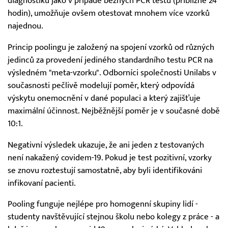
diagnostiku jako v případě běžných PCR testů (přibližně 24
hodin), umožňuje ovšem otestovat mnohem více vzorků
najednou.
Princip poolingu je založený na spojení vzorků od různých
jedinců za provedení jediného standardního testu PCR na
výsledném "meta-vzorku". Odborníci společnosti Unilabs v
současnosti pečlivě modelují poměr, který odpovídá
výskytu onemocnění v dané populaci a který zajišťuje
maximální účinnost. Nejběžnější poměr je v současné době
10:1.
Negativní výsledek ukazuje, že ani jeden z testovaných
není nakažený covidem-19. Pokud je test pozitivní, vzorky
se znovu roztestují samostatně, aby byli identifikováni
infikovaní pacienti.
Pooling funguje nejlépe pro homogenní skupiny lidí -
studenty navštěvující stejnou školu nebo kolegy z práce - a