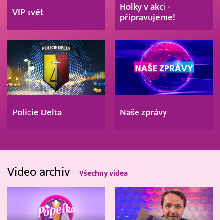
Holky v akci -
VIP svět
připravujeme!
Policie Delta
Naše zprávy
Video archiv
Všechny videa