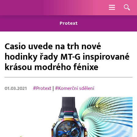
Navigace
Protext
Casio uvede na trh nové
hodinky řady MT-G inspirované
krásou modrého fénixe
01.03.2021
#Protext
|
#Komerční sdělení