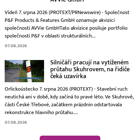
Vídeň 7. srpna 2026 (PROTEXT/PRNewswire) - Společnost
P&F Products & Features GmbH oznamuje akvizici
společnosti AVVie GmbHTato akvizice posiluje portfolio
společnosti P&F v oblasti strukturálních...
07.08.2026
Silničáři pracují na vytíženém
průtahu Skuhrovem, na řidiče
čeká uzavírka
Orlickoústecko 7. srpna 2026 (PROTEXT) - Stavební ruch
neutichá ani v době, kdy začíná to pravé léto. Ve Skuhrově,
části České Třebové, začátkem prázdnin odstartovala
rekonstrukce hlavního průtahu....
07.08.2026