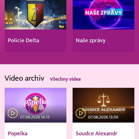
Policie Delta
Naše zprávy
Video archiv
Všechny videa
07.08.2026 14:15
07.08.2026 13:50
Popelka
Soudce Alexandr