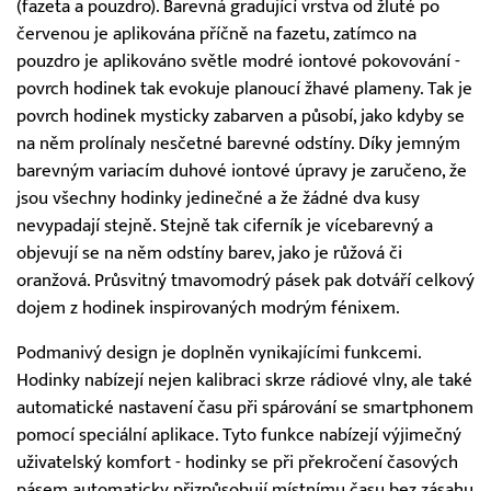
(fazeta a pouzdro). Barevná gradující vrstva od žluté po
červenou je aplikována příčně na fazetu, zatímco na
pouzdro je aplikováno světle modré iontové pokovování -
povrch hodinek tak evokuje planoucí žhavé plameny. Tak je
povrch hodinek mysticky zabarven a působí, jako kdyby se
na něm prolínaly nesčetné barevné odstíny. Díky jemným
barevným variacím duhové iontové úpravy je zaručeno, že
jsou všechny hodinky jedinečné a že žádné dva kusy
nevypadají stejně. Stejně tak ciferník je vícebarevný a
objevují se na něm odstíny barev, jako je růžová či
oranžová. Průsvitný tmavomodrý pásek pak dotváří celkový
dojem z hodinek inspirovaných modrým fénixem.
Podmanivý design je doplněn vynikajícími funkcemi.
Hodinky nabízejí nejen kalibraci skrze rádiové vlny, ale také
automatické nastavení času při spárování se smartphonem
pomocí speciální aplikace. Tyto funkce nabízejí výjimečný
uživatelský komfort - hodinky se při překročení časových
pásem automaticky přizpůsobují místnímu času bez zásahu