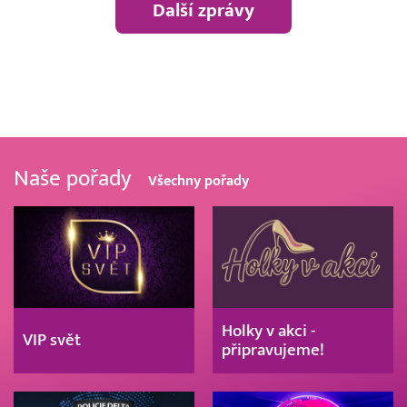
Další zprávy
Naše pořady
Všechny pořady
Holky v akci -
VIP svět
připravujeme!