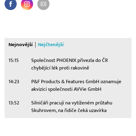
Nejnovější
Nejčtenější
15:15
Společnost PHOENIX přivezla do ČR
chybějící lék proti rakovině
14:23
P&F Products & Features GmbH oznamuje
akvizici společnosti AVVie GmbH
13:52
Silničáři pracují na vytíženém průtahu
Skuhrovem, na řidiče čeká uzavírka