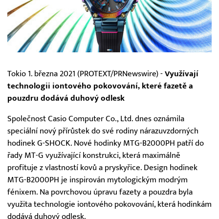
Tokio 1. března 2021 (PROTEXT/PRNewswire) -
Využívají
technologii iontového pokovování, které fazetě a
pouzdru dodává duhový odlesk
Společnost Casio Computer Co., Ltd. dnes oznámila
speciální nový přírůstek do své rodiny nárazuvzdorných
hodinek G-SHOCK. Nové hodinky MTG-B2000PH patří do
řady MT-G využívající konstrukci, která maximálně
profituje z vlastností kovů a pryskyřice. Design hodinek
MTG-B2000PH je inspirován mytologickým modrým
fénixem. Na povrchovou úpravu fazety a pouzdra byla
využita technologie iontového pokovování, která hodinkám
dodává duhový odlesk.