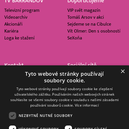
TV BARRANDOV
Doporučujeme
Televizní program
VIP svět magazín
Videoarchiv
Tomáš Arsov v akci
Akcionáři
Sejdeme se na Cibulce
Kariéra
Vít Olmer: Den s osobností
Loga ke stažení
SeXoňa
Kontakt
Sociální sítě
×
Tyto webové stránky používají
Barrandov Televizní Studio,
soubory cookie.
a.s.
Kříženeckého nám. 322
Tyto webové stránky používají soubory cookie ke zlepšení
uživatelského zážitku. Používáním našich webových stránek
152 00 Praha 5
souhlasíte se všemi soubory cookie v souladu s našimi zásadami
IČ 416 93 311
používání souborů cookie.
Více informací
dotazy@barrandov.tv
NEZBYTNĚ NUTNÉ SOUBORY