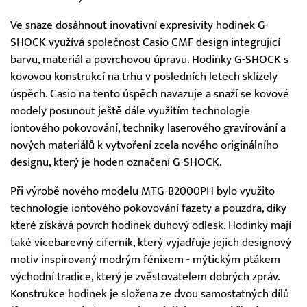
Ve snaze dosáhnout inovativní expresivity hodinek G-
SHOCK využívá společnost Casio CMF design integrující
barvu, materiál a povrchovou úpravu. Hodinky G-SHOCK s
kovovou konstrukcí na trhu v posledních letech sklízely
úspěch. Casio na tento úspěch navazuje a snaží se kovové
modely posunout ještě dále využitím technologie
iontového pokovování, techniky laserového gravírování a
nových materiálů k vytvoření zcela nového originálního
designu, který je hoden označení G-SHOCK.
Při výrobě nového modelu MTG-B2000PH bylo využito
technologie iontového pokovování fazety a pouzdra, díky
které získává povrch hodinek duhový odlesk. Hodinky mají
také vícebarevný ciferník, který vyjadřuje jejich designový
motiv inspirovaný modrým fénixem - mýtickým ptákem
východní tradice, který je zvěstovatelem dobrých zpráv.
Konstrukce hodinek je složena ze dvou samostatných dílů