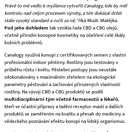
Právě to mě vedlo k myšlence vytvořit Canalogy, kde by měl
kontrolu nad celým procesem výroby, a tím dokázal držet
stále vysoký standard a ručit za ně,"
říká Mudr. Matějka.
Pod jeho dohledem
tak vznikla řada CBD a CBG olejů,
včetně přírodní konopné kosmetiky na ošetření celé škály
kožních problémů.
Canalogy využívá konopí z certifikovaných semen z vlastní
profesionální indoor pěstírny. Rostliny jsou testovány v
průběhu růstu i květu. Pěstební postupy jsou neustále
zdokonalovány s maximálním zřetelem na ekologické
parametry pěstování a zachování přirozených vlastností
rostliny. Na vývoji CBD a CBG produktů se podílí
multidisciplinární tým včetně farmaceutů a lékařů
,
kteří se účastní přípravy a ladění receptur mastí a dalších
produktů se zaměřením na kvalitu a přesah do medicíny a
vědeckého poznávání efektu konopí na lidský organismus.