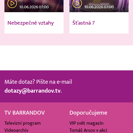
10.06.2026 07:00
10.06.2026 07:00
Nebezpečné vztahy
Šťastná 7
Máte dotaz? Pište na e-mail
dotazy@barrandov.tv
.
TV BARRANDOV
Doporučujeme
Televizní program
VIP svět magazín
Videoarchiv
Tomáš Arsov v akci