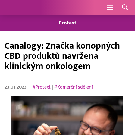
Navigace
Protext
Canalogy: Značka konopných
CBD produktů navržena
klinickým onkologem
23.01.2023
#Protext
|
#Komerční sdělení