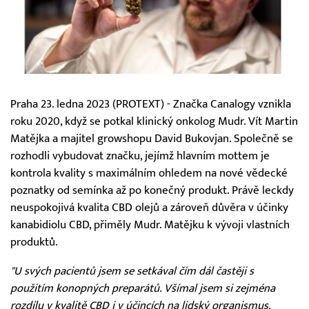
Praha 23. ledna 2023 (PROTEXT) - Značka Canalogy vznikla
roku 2020, když se potkal klinický onkolog Mudr. Vít Martin
Matějka a majitel growshopu David Bukovjan. Společně se
rozhodli vybudovat značku, jejímž hlavním mottem je
kontrola kvality s maximálním ohledem na nové vědecké
poznatky od semínka až po konečný produkt. Právě leckdy
neuspokojivá kvalita CBD olejů a zároveň důvěra v účinky
kanabidiolu CBD, přiměly Mudr. Matějku k vývoji vlastních
produktů.
"U svých pacientů jsem se setkával čím dál častěji s
použitím konopných preparátů. Všímal jsem si zejména
rozdílu v kvalitě CBD i v účincích na lidský organismus.