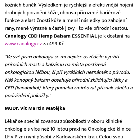
kožních buněk. Výsledkem je rychlejší a efektivnější hojení
drobných poranění kůže, obnova přirozené bariérové
funkce a elastičnosti kůže a menší následky po zahojení
rány, méně výrazné a časté jizvy - to vše přírodní cestou.
Canalogy CBD Hemp Balsam ESSENTIAL
je k dostání na
www.canalogy.cz
za 499 Kč
"Ve své praxi onkologa se mi nejvíce osvědčilo využití
přírodních mastí a balzámu na místa postižená
onkologickou léčbou, či při vyrážkách neznámého původu.
Náš konopný balzám obsahuje přírodní zklidňující látky a
CBD (kanabidiol), který pomáhá zmírňovat příznak zánětu a
podráždění pokožky."
MUDr. Vít Martin Matějka
Lékař se specializovanou způsobilostí v oboru klinické
onkologie s více než 10 letou praxí na Onkologické klinice
LF v Plzni nyní působí v Karlovarském kraji. Celou svou