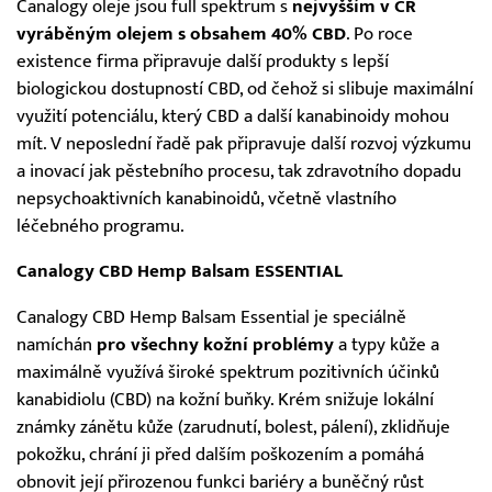
Canalogy oleje jsou full spektrum s
nejvyšším v ČR
vyráběným olejem s obsahem 40% CBD
. Po roce
existence firma připravuje další produkty s lepší
biologickou dostupností CBD, od čehož si slibuje maximální
využití potenciálu, který CBD a další kanabinoidy mohou
mít. V neposlední řadě pak připravuje další rozvoj výzkumu
a inovací jak pěstebního procesu, tak zdravotního dopadu
nepsychoaktivních kanabinoidů, včetně vlastního
léčebného programu.
Canalogy CBD Hemp Balsam ESSENTIAL
Canalogy CBD Hemp Balsam Essential je speciálně
namíchán
pro všechny kožní problémy
a typy kůže a
maximálně využívá široké spektrum pozitivních účinků
kanabidiolu (CBD) na kožní buňky. Krém snižuje lokální
známky zánětu kůže (zarudnutí, bolest, pálení), zklidňuje
pokožku, chrání ji před dalším poškozením a pomáhá
obnovit její přirozenou funkci bariéry a buněčný růst