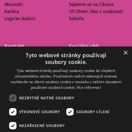
Akcionáři
Sejdeme se na Cibulce
Kariéra
Vít Olmer: Den s osobností
Loga ke stažení
SeXoňa
Kontakt
Sociální sítě
×
Tyto webové stránky používají
Barrandov Televizní Studio,
soubory cookie.
a.s.
Kříženeckého nám. 322
Tyto webové stránky používají soubory cookie ke zlepšení
uživatelského zážitku. Používáním našich webových stránek
152 00 Praha 5
souhlasíte se všemi soubory cookie v souladu s našimi zásadami
IČ 416 93 311
používání souborů cookie.
Více informací
dotazy@barrandov.tv
NEZBYTNĚ NUTNÉ SOUBORY
VÝKONOVÉ SOUBORY
SOUBORY CÍLENÍ
© 2008–2026 EMPRESA MEDIA, a.s. Všechna práva vyhrazena.
Kompletní pravidla využívání obsahu webu
najdete ZDE
.
NEZAŘAZENÉ SOUBORY
Zásady ochrany osobních a dalších zpracovávaných údajů
.