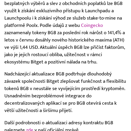
bezplatných výběrů a slev z obchodních poplatků lze BGB
využít k získání exkluzivního přístupu k Launchpadu a
Launchpoolu i k získání výhod ze služeb stake-to-mine na
platformě Poolx. Podle údajů z webu
Coingecko
zaznamenaly tokeny BGB za poslední rok nárůst o 141,4% a
letos v červnu dosáhly nového historického maxima (ATH)
ve výši 1,44 USD. Aktuální úspěch BGB lze přičíst faktorům,
jako je jejich rostoucí obliba, užitečnost v rámci
ekosystému Bitget a pozitivní nálada na trhu.
Nadcházející aktualizace BGB podtrhuje dlouhodobý
závazek společnosti Bitget zlepšovat funkčnost a flexibilitu
tokenů BGB v neustále se vyvíjejícím prostředí kryptoměn.
Usnadněním bezproblémové integrace do
decentralizovaných aplikací se pro BGB otevírá cesta k
větší užitečnosti a širšímu přijetí.
Další podrobnosti o aktualizaci adresy kontraktu BGB
naleznete
zde
v naší oficiální zprávě.