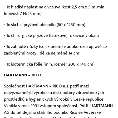
- 1x hladká náplast na cívce (velikost 2,5 cm x 5 m, min.
lepivost 7 N/25 mm)
- 1x škrticí pryžové obinadlo (60 x 1250 mm)
- 1x chirurgické pryžové (latexové) rukavice v obalu
- 1x zahnuté nůžky (se sklonem) v antikorozní úpravě se
zaoblenými hroty - délka nejméně 14 cm
- 1x isotermická fólie (min. rozměr 200 x 140 cm)
HARTMANN – RICO
Společnost HARTMANN – RICO a.s. patří mezi
nejvýznamnější výrobce a distributory zdravotnických
prostředků a hygienických výrobků v České republice.
Vznikla v roce 1991 vstupem společnosti PAUL HARTMANN
AG do tehdejšího státního podniku Rico ve Veverské