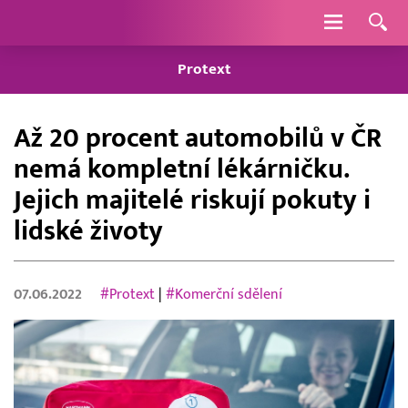
Navigace
Protext
Až 20 procent automobilů v ČR
nemá kompletní lékárničku.
Jejich majitelé riskují pokuty i
lidské životy
07.06.2022
#Protext
|
#Komerční sdělení