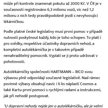
může při kontrole znamenat pokutu až 2000 Kč. V ČR je v
současnosti registrováno 6,3 milionu vozů, víc než 1,2
milionu z nich tedy pravděpodobně jezdí s nevyhovující
lékárničkou.
Podle platné české legislativy musí první pomoc v případě
nutnosti poskytnout každý, kdo je toho schopen. To platí i
pro svědky, respektive účastníky dopravních nehod, a
kompletní autolékárnička je v takovém případě
nenahraditelný pomocník. Vyplatí se ji proto udržovat v
pohotovosti.
Autolékárničky společnosti HARTMANN – RICO svou
výbavou plně odpovídají současné legislativě. Nad rámec
povinné výbavy obsahují navíc i 6 ks náplastí Cosmos a
také Kartu první pomoci s rychlými radami a instrukcemi,
jak při nehodě postupovat.
"U dopravní nehody nejde jen o autolékárničku, ale je velmi