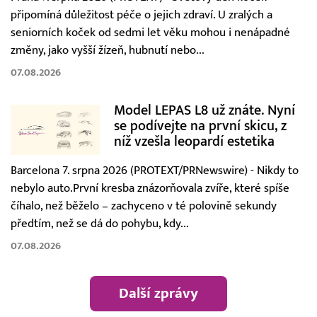
připomíná důležitost péče o jejich zdraví. U zralých a
seniorních koček od sedmi let věku mohou i nenápadné
změny, jako vyšší žízeň, hubnutí nebo...
07.08.2026
Model LEPAS L8 už znáte. Nyní
se podívejte na první skicu, z
níž vzešla leopardí estetika
Barcelona 7. srpna 2026 (PROTEXT/PRNewswire) - Nikdy to
nebylo auto.První kresba znázorňovala zvíře, které spíše
číhalo, než běželo – zachyceno v té polovině sekundy
předtím, než se dá do pohybu, kdy...
07.08.2026
Další zprávy