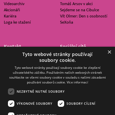
Videoarchiv
Tomáš Arsov v akci
Akcionáři
Sejdeme se na Cibulce
Kariéra
Vít Olmer: Den s osobností
Loga ke stažení
SeXoňa
Kontakt
Sociální sítě
×
Tyto webové stránky používají
Barrandov Televizní Studio,
soubory cookie.
a.s.
Kříženeckého nám. 322
Tyto webové stránky používají soubory cookie ke zlepšení
uživatelského zážitku. Používáním našich webových stránek
152 00 Praha 5
souhlasíte se všemi soubory cookie v souladu s našimi zásadami
IČ 416 93 311
používání souborů cookie.
Více informací
dotazy@barrandov.tv
NEZBYTNĚ NUTNÉ SOUBORY
VÝKONOVÉ SOUBORY
SOUBORY CÍLENÍ
© 2008–2026 EMPRESA MEDIA, a.s. Všechna práva vyhrazena.
Kompletní pravidla využívání obsahu webu
najdete ZDE
.