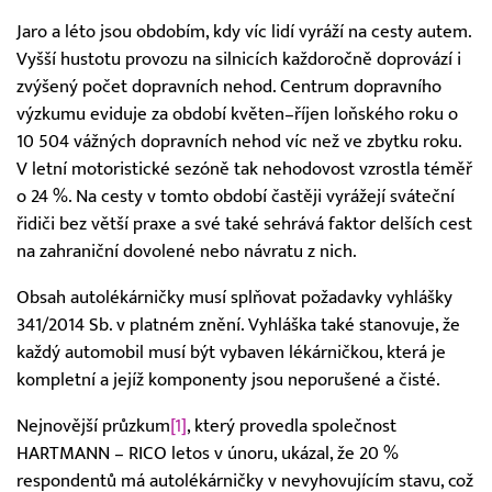
Jaro a léto jsou obdobím, kdy víc lidí vyráží na cesty autem.
Vyšší hustotu provozu na silnicích každoročně doprovází i
zvýšený počet dopravních nehod. Centrum dopravního
výzkumu eviduje za období květen–říjen loňského roku o
10 504 vážných dopravních nehod víc než ve zbytku roku.
V letní motoristické sezóně tak nehodovost vzrostla téměř
o 24 %. Na cesty v tomto období častěji vyrážejí sváteční
řidiči bez větší praxe a své také sehrává faktor delších cest
na zahraniční dovolené nebo návratu z nich.
Obsah autolékárničky musí splňovat požadavky vyhlášky
341/2014 Sb. v platném znění. Vyhláška také stanovuje, že
každý automobil musí být vybaven lékárničkou, která je
kompletní a jejíž komponenty jsou neporušené a čisté.
Nejnovější průzkum
[1]
, který provedla společnost
HARTMANN – RICO letos v únoru, ukázal, že 20 %
respondentů má autolékárničky v nevyhovujícím stavu, což