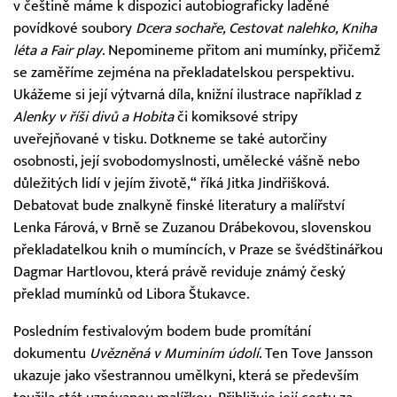
v češtině máme k dispozici autobiograficky laděné
povídkové soubory
Dcera sochaře, Cestovat nalehko, Kniha
léta a Fair play
. Nepomineme přitom ani mumínky, přičemž
se zaměříme zejména na překladatelskou perspektivu.
Ukážeme si její výtvarná díla, knižní ilustrace například z
Alenky v říši divů a Hobita
či komiksové stripy
uveřejňované v tisku. Dotkneme se také autorčiny
osobnosti, její svobodomyslnosti, umělecké vášně nebo
důležitých lidí v jejím životě,“ říká Jitka Jindřišková.
Debatovat bude znalkyně finské literatury a malířství
Lenka Fárová, v Brně se Zuzanou Drábekovou, slovenskou
překladatelkou knih o mumíncích, v Praze se švédštinářkou
Dagmar Hartlovou, která právě reviduje známý český
překlad mumínků od Libora Štukavce.
Posledním festivalovým bodem bude promítání
dokumentu
Uvězněná v Muminím údolí
. Ten Tove Jansson
ukazuje jako všestrannou umělkyni, která se především