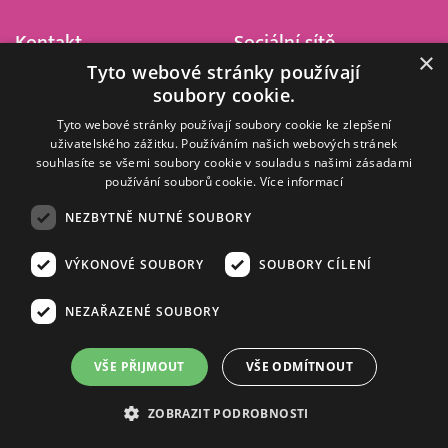
Kontakt
Sociální sítě
×
Tyto webové stránky používají
Barrandov Televizní Studio,
soubory cookie.
a.s.
Kříženeckého nám. 322
Tyto webové stránky používají soubory cookie ke zlepšení
uživatelského zážitku. Používáním našich webových stránek
152 00 Praha 5
souhlasíte se všemi soubory cookie v souladu s našimi zásadami
IČ 416 93 311
používání souborů cookie.
Více informací
dotazy@barrandov.tv
NEZBYTNĚ NUTNÉ SOUBORY
VÝKONOVÉ SOUBORY
SOUBORY CÍLENÍ
© 2008–2026 EMPRESA MEDIA, a.s. Všechna práva vyhrazena.
Kompletní pravidla využívání obsahu webu
najdete ZDE
.
NEZAŘAZENÉ SOUBORY
Zásady ochrany osobních a dalších zpracovávaných údajů
.
Nastavení Cookies
.
Informace o měření sledovanosti videa ve video archivu
VŠE PŘIJMOUT
VŠE ODMÍTNOUT
Nielsen Digital Measurement
. Využíváme grafické podklady z
depositphotos.com
.
ZOBRAZIT PODROBNOSTI