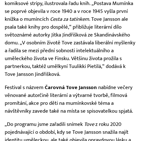
komiksové stripy, ilustrovala řadu knih. „Postava Mumínka
se poprvé objevila v roce 1940 a v roce 1945 vyšla první
knížka o mumíncích
Cesta za tatínkem
. Tove Jansson ale
psala také knihy pro dospělé,“ přibližuje literární dílo
světoznámé autorky Jitka Jindřišková ze Skandinávského
domu. „V osobním životě Tove zastávala liberální myšlenky
a řadila se mezi přední sobnosti intelektuálního a
uměleckého života ve Finsku. Většinu života prožila s
partnerkou, taktéž umělkyní Tuulikki Pietilä,“ dodává k
Tove Jansson Jindřišková.
Festival s názvem
Čarovná Tove Jansson
nabídne večery
věnované autorčině literární a výtvarné tvorbě, filmová
promítání, akce pro děti na mumínkovské téma a
návštěvníky zavede také na místa se spisovatelkou spjatá.
„Do programu jsme zařadili snímek
Tove
z roku 2020
pojednávající o období, kdy se Tove Jansson snažila najít
identitu uměleckou, ale také objevila opravdovou lásku a