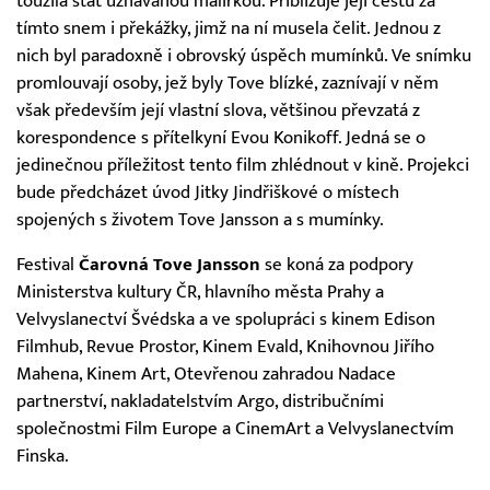
toužila stát uznávanou malířkou. Přibližuje její cestu za
tímto snem i překážky, jimž na ní musela čelit. Jednou z
nich byl paradoxně i obrovský úspěch mumínků. Ve snímku
promlouvají osoby, jež byly Tove blízké, zaznívají v něm
však především její vlastní slova, většinou převzatá z
korespondence s přítelkyní Evou Konikoff. Jedná se o
jedinečnou příležitost tento film zhlédnout v kině. Projekci
bude předcházet úvod Jitky Jindřiškové o místech
spojených s životem Tove Jansson a s mumínky.
Festival
Čarovná Tove Jansson
se koná za podpory
Ministerstva kultury ČR, hlavního města Prahy a
Velvyslanectví Švédska a ve spolupráci s kinem Edison
Filmhub, Revue Prostor, Kinem Evald, Knihovnou Jiřího
Mahena, Kinem Art, Otevřenou zahradou Nadace
partnerství, nakladatelstvím Argo, distribučními
společnostmi Film Europe a CinemArt a Velvyslanectvím
Finska.