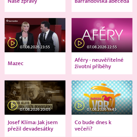
Naše zprávy
Barrandovská abeceda
07.08.2026 23:55
07.08.2026 22:55
Aféry - neuvěřitelné
Mazec
životní příběhy
07.08.2026 20:05
07.08.2026 19:45
Josef Klíma: Jak jsem
Co bude dnes k
přežil devadesátky
večeři?