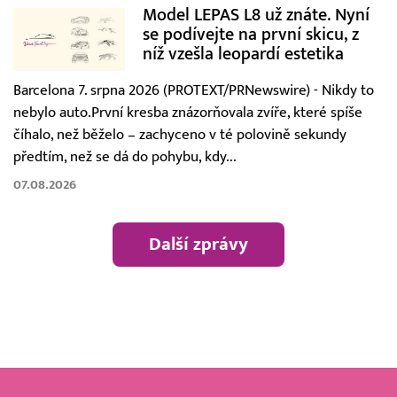
Model LEPAS L8 už znáte. Nyní
se podívejte na první skicu, z
níž vzešla leopardí estetika
Barcelona 7. srpna 2026 (PROTEXT/PRNewswire) - Nikdy to
nebylo auto.První kresba znázorňovala zvíře, které spíše
číhalo, než běželo – zachyceno v té polovině sekundy
předtím, než se dá do pohybu, kdy...
07.08.2026
Další zprávy