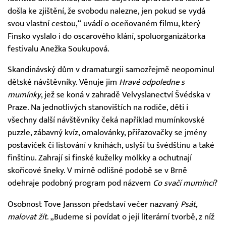
došla ke zjištění, že svobodu nalezne, jen pokud se vydá
svou vlastní cestou,“ uvádí o oceňovaném filmu, který
Finsko vyslalo i do oscarového klání, spoluorganizátorka
festivalu Anežka Soukupová.
Skandinávský dům v dramaturgii samozřejmě neopominul
dětské návštěvníky. Věnuje jim
Hravé odpoledne s
mumínky
, jež se koná v zahradě Velvyslanectví Švédska v
Praze. Na jednotlivých stanovištích na rodiče, děti i
všechny další návštěvníky čeká například mumínkovské
puzzle, zábavný kvíz, omalovánky, přiřazovačky se jmény
postaviček či listování v knihách, uslyší tu švédštinu a také
finštinu. Zahrají si finské kuželky mölkky a ochutnají
skořicové šneky. V mírně odlišné podobě se v Brně
odehraje podobný program pod názvem
Co svačí mumínci
?
Osobnost Tove Jansson představí večer nazvaný
Psát,
malovat žít
. „Budeme si povídat o její literární tvorbě, z níž