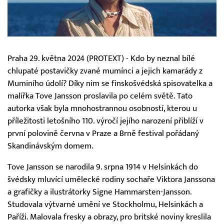
Praha 29. května 2024 (PROTEXT) - Kdo by neznal bílé
chlupaté postavičky zvané mumínci a jejich kamarády z
Muminího údolí? Díky nim se finskošvédská spisovatelka a
malířka Tove Jansson proslavila po celém světě. Tato
autorka však byla mnohostrannou osobností, kterou u
příležitosti letošního 110. výročí jejího narození přiblíží v
první polovině června v Praze a Brně festival pořádaný
Skandinávským domem.
Tove Jansson se narodila 9. srpna 1914 v Helsinkách do
švédsky mluvící umělecké rodiny sochaře Viktora Janssona
a grafičky a ilustrátorky Signe Hammarsten-Jansson.
Studovala výtvarné umění ve Stockholmu, Helsinkách a
Paříži. Malovala fresky a obrazy, pro britské noviny kreslila