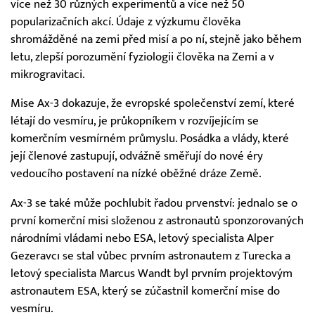
více než 30 různých experimentů a více než 50
popularizačních akcí. Údaje z výzkumu člověka
shromážděné na zemi před misí a po ní, stejně jako během
letu, zlepší porozumění fyziologii člověka na Zemi a v
mikrogravitaci.
Mise Ax-3 dokazuje, že evropské společenství zemí, které
létají do vesmíru, je průkopníkem v rozvíjejícím se
komerčním vesmírném průmyslu. Posádka a vlády, které
její členové zastupují, odvážně směřují do nové éry
vedoucího postavení na nízké oběžné dráze Země.
Ax-3 se také může pochlubit řadou prvenství: jednalo se o
první komerční misi složenou z astronautů sponzorovaných
národními vládami nebo ESA, letový specialista Alper
Gezeravcı se stal vůbec prvním astronautem z Turecka a
letový specialista Marcus Wandt byl prvním projektovým
astronautem ESA, který se zúčastnil komerční mise do
vesmíru.