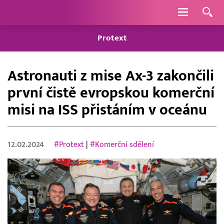
Navigace
Protext
Astronauti z mise Ax-3 zakončili
první čistě evropskou komerční
misi na ISS přistáním v oceánu
12.02.2024
#Protext
|
#Komerční sdělení