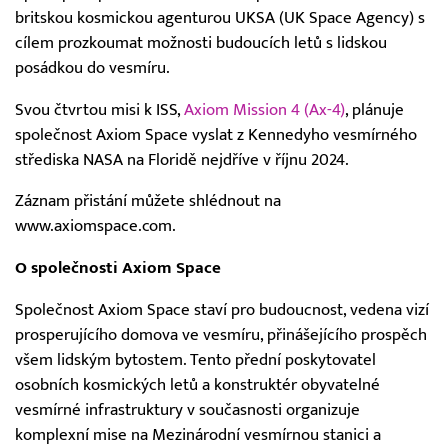
britskou kosmickou agenturou UKSA (UK Space Agency) s
cílem prozkoumat možnosti budoucích letů s lidskou
posádkou do vesmíru.
Svou čtvrtou misi k ISS,
Axiom Mission 4 (Ax-4)
, plánuje
společnost Axiom Space vyslat z Kennedyho vesmírného
střediska NASA na Floridě nejdříve v říjnu 2024.
Záznam přistání můžete shlédnout na
www.axiomspace.com.
O společnosti Axiom Space
Společnost Axiom Space staví pro budoucnost, vedena vizí
prosperujícího domova ve vesmíru, přinášejícího prospěch
všem lidským bytostem. Tento přední poskytovatel
osobních kosmických letů a konstruktér obyvatelné
vesmírné infrastruktury v současnosti organizuje
komplexní mise na Mezinárodní vesmírnou stanici a