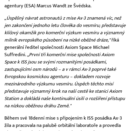
agentury (ESA) Marcus Wandt ze Švédska.
„
Úspěšný návrat astronautů z mise Ax-3 znamená víc, než
jen zakončení jednoho letu člověka do vesmíru; představuje
klíčový okamžik pro komerční výzkum vesmíru a významný
milník evropského působení na nízké oběžné dráze,"
říká
generální ředitel společnosti Axiom Space Michael
Suffredini.
„První tři komerční mise společnosti Axiom
Space k ISS jsou se svými rozmanitými posádkami,
zastupujícími osm národů – a v rámci Ax-3 poprvé také
Evropskou kosmickou agenturu – dokladem rozvoje
mezinárodního výzkumu vesmíru. Úspěch těchto misí
představuje významný krok na naší cestě ke stanici Axiom
Station a dokládá naše kontinuální úsilí o rozšíření přístupu
na nízkou oběžnou dráhu Země."
Během své 18denní mise s připojením k ISS posádka Ax-3
žila a pracovala na palubě orbitální laboratoře a provedla