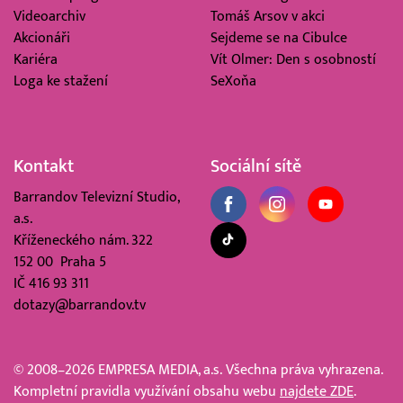
Videoarchiv
Tomáš Arsov v akci
Akcionáři
Sejdeme se na Cibulce
Kariéra
Vít Olmer: Den s osobností
Loga ke stažení
SeXoňa
Kontakt
Sociální sítě
Barrandov Televizní Studio,
a.s.
Kříženeckého nám. 322
152 00 Praha 5
IČ 416 93 311
dotazy@barrandov.tv
© 2008–2026 EMPRESA MEDIA, a.s. Všechna práva vyhrazena.
Kompletní pravidla využívání obsahu webu
najdete ZDE
.