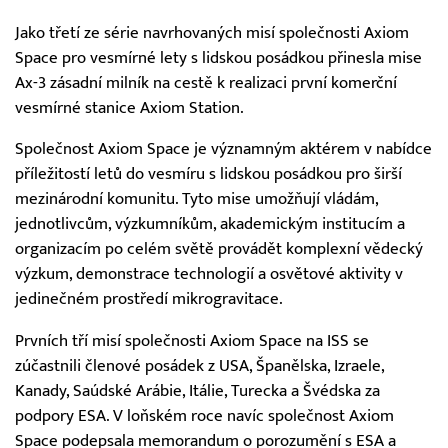
Jako třetí ze série navrhovaných misí společnosti Axiom
Space pro vesmírné lety s lidskou posádkou přinesla mise
Ax-3 zásadní milník na cestě k realizaci první komerční
vesmírné stanice Axiom Station.
Společnost Axiom Space je významným aktérem v nabídce
příležitostí letů do vesmíru s lidskou posádkou pro širší
mezinárodní komunitu. Tyto mise umožňují vládám,
jednotlivcům, výzkumníkům, akademickým institucím a
organizacím po celém světě provádět komplexní vědecký
výzkum, demonstrace technologií a osvětové aktivity v
jedinečném prostředí mikrogravitace.
Prvních tří misí společnosti Axiom Space na ISS se
zúčastnili členové posádek z USA, Španělska, Izraele,
Kanady, Saúdské Arábie, Itálie, Turecka a Švédska za
podpory ESA. V loňském roce navíc společnost Axiom
Space podepsala memorandum o porozumění s ESA a