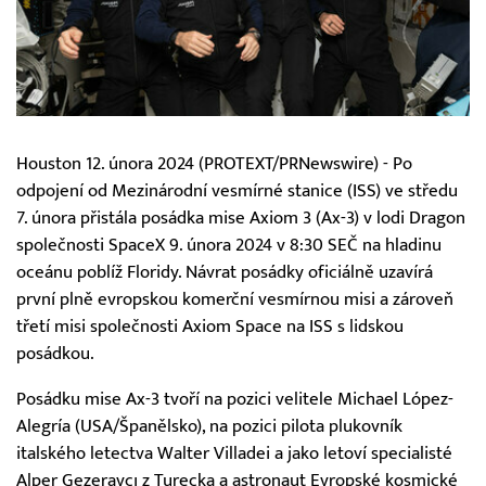
Houston 12. února 2024 (PROTEXT/PRNewswire) - Po
odpojení od Mezinárodní vesmírné stanice (ISS) ve středu
7. února přistála posádka mise Axiom 3 (Ax-3) v lodi Dragon
společnosti SpaceX 9. února 2024 v 8:30 SEČ na hladinu
oceánu poblíž Floridy. Návrat posádky oficiálně uzavírá
první plně evropskou komerční vesmírnou misi a zároveň
třetí misi společnosti Axiom Space na ISS s lidskou
posádkou.
Posádku mise Ax-3 tvoří na pozici velitele Michael López-
Alegría (USA/Španělsko), na pozici pilota plukovník
italského letectva Walter Villadei a jako letoví specialisté
Alper Gezeravcı z Turecka a astronaut Evropské kosmické