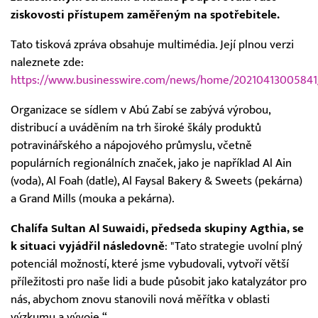
ziskovosti přístupem zaměřeným na spotřebitele.
Tato tisková zpráva obsahuje multimédia. Její plnou verzi
naleznete zde:
https://www.businesswire.com/news/home/20210413005841
Organizace se sídlem v Abú Zabí se zabývá výrobou,
distribucí a uváděním na trh široké škály produktů
potravinářského a nápojového průmyslu, včetně
populárních regionálních značek, jako je například Al Ain
(voda), Al Foah (datle), Al Faysal Bakery & Sweets (pekárna)
a Grand Mills (mouka a pekárna).
Chalífa Sultan Al Suwaidi, předseda skupiny Agthia, se
k situaci vyjádřil následovně
: "Tato strategie uvolní plný
potenciál možností, které jsme vybudovali, vytvoří větší
příležitosti pro naše lidi a bude působit jako katalyzátor pro
nás, abychom znovu stanovili nová měřítka v oblasti
výzkumu a vývoje.“