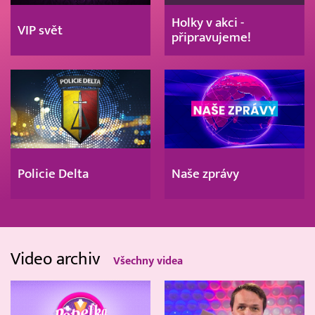
Holky v akci -
VIP svět
připravujeme!
Policie Delta
Naše zprávy
Video archiv
Všechny videa