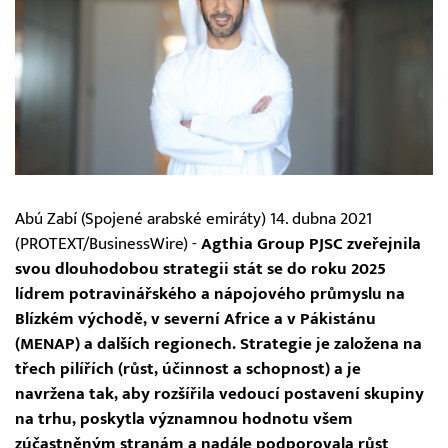
Abú Zabí (Spojené arabské emiráty) 14. dubna 2021
(PROTEXT/BusinessWire) -
Agthia Group PJSC zveřejnila
svou dlouhodobou strategii stát se do roku 2025
lídrem potravinářského a nápojového průmyslu na
Blízkém východě, v severní Africe a v Pákistánu
(MENAP) a dalších regionech. Strategie je založena na
třech pilířích (růst, účinnost a schopnost) a je
navržena tak, aby rozšířila vedoucí postavení skupiny
na trhu, poskytla významnou hodnotu všem
zúčastněným stranám a nadále podporovala růst