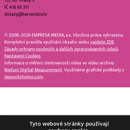
152 00 Praha 5
IČ 416 93 311
dotazy@barrandov.tv
© 2008–2026 EMPRESA MEDIA, a.s. Všechna práva vyhrazena.
Kompletní pravidla využívání obsahu webu
najdete ZDE
.
Zásady ochrany osobních a dalších zpracovávaných údajů
.
Nastavení Cookies
.
Informace o měření sledovanosti videa ve video archivu
Nielsen Digital Measurement
. Využíváme grafické podklady z
depositphotos.com
.
Tyto webové stránky používají