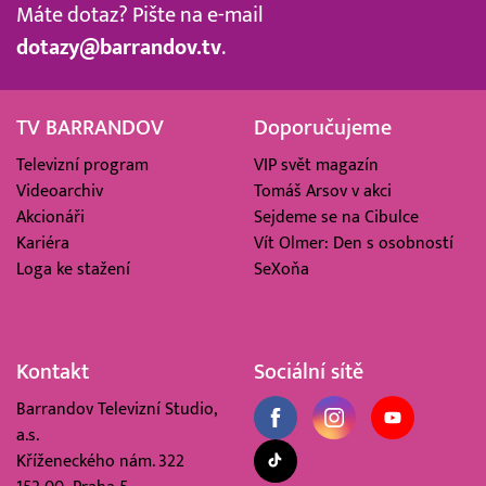
Máte dotaz? Pište na e-mail
dotazy@barrandov.tv
.
TV BARRANDOV
Doporučujeme
Televizní program
VIP svět magazín
Videoarchiv
Tomáš Arsov v akci
Akcionáři
Sejdeme se na Cibulce
Kariéra
Vít Olmer: Den s osobností
Loga ke stažení
SeXoňa
Kontakt
Sociální sítě
Barrandov Televizní Studio,
a.s.
Kříženeckého nám. 322