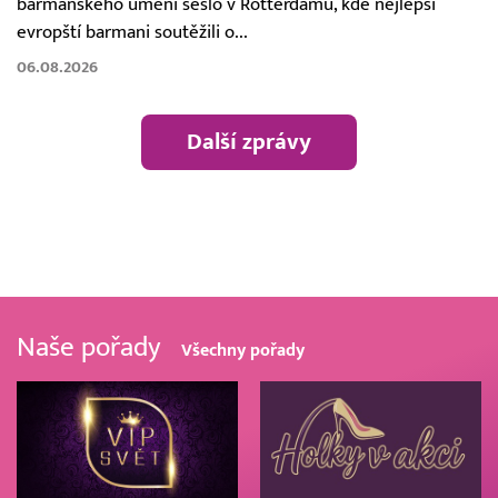
barmanského umění sešlo v Rotterdamu, kde nejlepší
evropští barmani soutěžili o...
06.08.2026
Další zprávy
Naše pořady
Všechny pořady