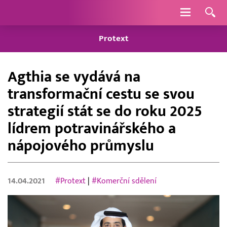
Navigace
Protext
Agthia se vydává na
transformační cestu se svou
strategií stát se do roku 2025
lídrem potravinářského a
nápojového průmyslu
14.04.2021
#Protext
|
#Komerční sdělení